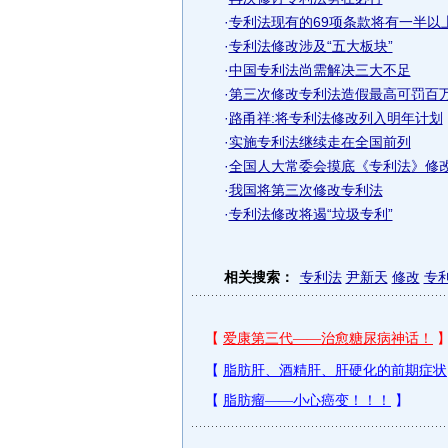
·
专利法现有的69项条款将有一半以
·
专利法修改涉及“五大板块”
·
中国专利法尚需解决三大不足
·
第三次修改专利法造假最高可罚百
·
路甬祥:将专利法修改列入明年计划
·
实施专利法继续走在全国前列
·
全国人大常委会摸底《专利法》修
·
我国将第三次修改专利法
·
专利法修改将遏“垃圾专利”
相关搜索：
专利法
尹新天
修改
专