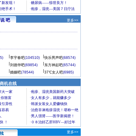
说 吧
更多>>
5)
李宇春吧
(104510)
快乐男声吧
(68574)
刘德华吧
(69854)
东方神起吧
(65744)
婚姻吧
(78544)
37℃女人吧
(6985)
商机在线
更多>>