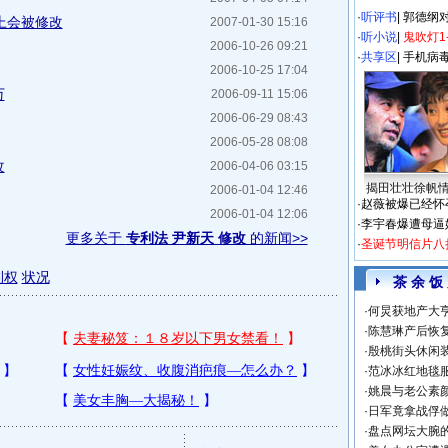
·
听评书
|
郭德纲
上会被修改
2007-01-30 15:16
·
听小说
|
鬼吹灯1
2006-10-26 09:21
·
共享区
|
手机病
2006-10-25 17:04
万
2006-09-11 15:06
2006-06-29 08:43
2006-05-28 08:08
改
2006-04-06 03:15
揭田壮壮徐帆
2006-01-04 12:46
·
赵薇被爆已经怀
2006-01-04 12:06
·
李宇春爆遭母逼
更多关于
专利法 尹新天 修改
的新闻>>
·
圣诞节明信片八
利权
状况
茶 余 饭
·
何炅获地产大亨
·
陈慧琳产后恢复
·
殷桃街头休闲装
·
范冰冰红地毯
·
姚晨与老公素
·
日军竟拿战俘
·
盘点网坛大腕