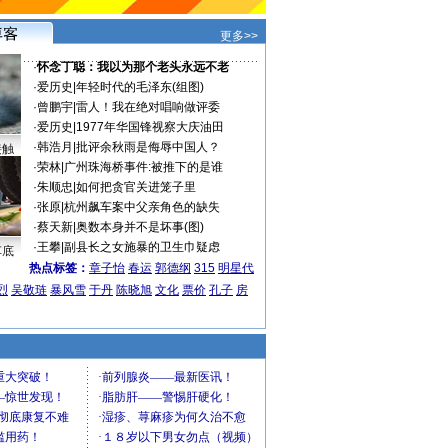
更多>>
·
怀念丁聪：我以为那个老头永远不老
·
爱历史
|
年轻时代的毛泽东(组图)
·
曾鹏宇
|
雷人！我在绝对唱响做评委
·
爱历史
|
1977年华国锋视察大庆油田
·
韩浩月
|
批评余秋雨是侮辱中国人？
接触
·
荣林
|
广州珠海桥事件:被推下的是谁
·
朱顺忠
|
如何把贪官关进笼子里
·
张原
|
杭州飙车案中父亲角色的缺失
·
蔡天新
|
奥数本身并不是坏事(图)
·
王攀
|
副县长之女施暴的卫生巾疑虑
车底
热点标签：
章子怡
春运
郭德纲
315
明星代
烈
吴敬琏
暴风雪
于丹
陈晓旭
文化
票价
孔子
房