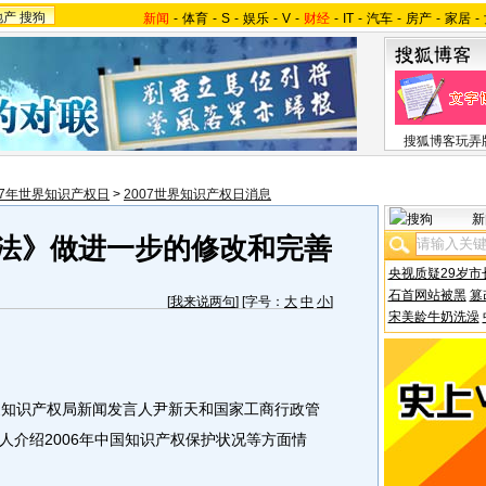
地产
搜狗
新闻
-
体育
-
S
-
娱乐
-
V
-
财经
-
IT
-
汽车
-
房产
-
家居
-
搜狐博客玩弄
07年世界知识产权日
>
2007世界知识产权日消息
新
利法》做进一步的修改和完善
央视质疑29岁市
石首网站被黑
篡
[
我来说两句
] [字号：
大
中
小
]
宋美龄牛奶洗澡
国家知识产权局新闻发言人尹新天和国家工商行政管
人介绍2006年中国知识产权保护状况等方面情