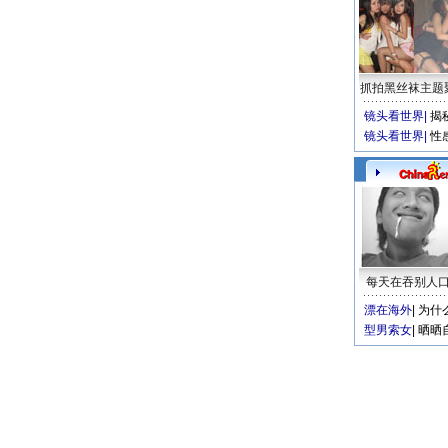
抓拍黑丝袜主题
镜头看世界
|
揭
镜头看世界
|
性
每天在吞别人
漂在海外
|
为什
型男索女
|
晒晒