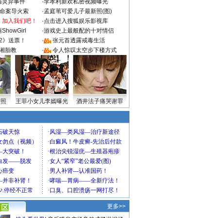
遇灵异事件
·
李孝利新欢私密视频曝光
成命案导火索
·
孟庭苇可爱儿子最新照(图)
：加入我们吧！
·
点击进入搜狐娱乐影视库
howGirl
·
游戏史上最般配的十对情侣
2》送票！
·
张元首透露戒毒生活
湘胎教
·
令人惊叹太空步下楼方式
密照
王菲小女儿李嫣曝光
酒井法子痛哭谢罪
更多>>