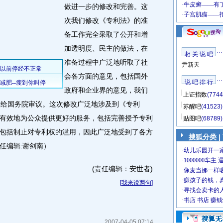
做进一步的修改和完善。这
次我们修改《专利法》的准
备工作完全采取了公开和增
加透明度、民主的做法，在
相 关 说 吧
准备过程中广泛地听取了社
尹新天
会各方面的意见，包括国外
说 吧 排 行
政府和企业界的意见，我们
上证指数
(7744
交给国务院审议。这次修改广泛地涉及到《专利
苏醒吧
(41523)
有效地为公众提供更好的服务，包括完善授予专利
贴图吧
(68789)
包括制止对专利权的滥用，因此广泛地受到了各方
搜狐分类
|
任编辑:谢剑南）
(责任编辑：安世者)
[
我来说两句
]
2007-04-05 07:14