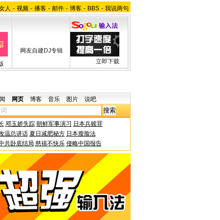
女人
-
视频
-
播客
-
邮件
-
博客
-
BBS
-
我说两句
网友自建DJ专辑
立即下载
版
闻
网页
博客
音乐
图片
说吧
长
邓玉娇失踪
朝鲜军事演习
日本兵赎罪
改温总讲话
夏日减肥秘方
日本瘦脸法
中共卧底结局
慈禧不快乐
侵略中国报告