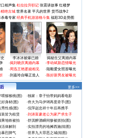
对口相声集
杜拉拉升职记
张震讲故事
红楼梦
-精绝古城
世界名著
平凡的世界
货币战争2
毒杀毒专家
经典手机游游格斗集
福彩3D走势图
情史
李冰冰被爆已婚
揭秘生父离婚内幕
孕
·
揭刘晓庆离婚内幕
·
李幼斌新恋情曝光
婚
·
周迅王艳婆媳相见
·
陆毅爱女照首曝光
折
·
刘嘉玲自曝正造人
·
陈好新男友被曝光
 后
更多>>
喂猕猴桃(图)
·
独家：章子怡带妈妈看电影
好身材(图)
·
佟大为马伊琍再度牵手(图)
秀性感(图)
·
倪萍赵忠祥十年后再携手
服装皆为租赁
·
刘涛富豪老公为家产求生子
颜乘地铁被拍
·
舒淇醉酒瞬间惨被抓拍(图)
做活体解剖
·
实拍漂亮的地摊西施(组图)
的暴烈脾气
·
世界九大罪恶之城(组图)