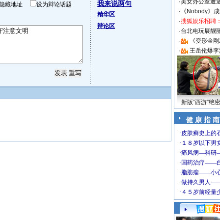
·
美女办公室遭
我来说两句
隐藏地址
设为辩论话题
·
《Nobody》
精华区
·
搜狐娱乐招聘
辩论区
·
台北电玩展靓丽S
·
《变形金刚
·
王岳伦爆李
新版“西游”绝
健 康 指 南