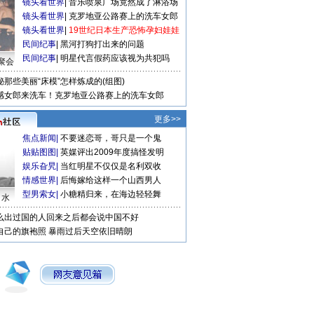
镜头看世界
|
音乐喷泉广场竟然成了淋浴场
镜头看世界
|
克罗地亚公路赛上的洗车女郎
镜头看世界
|
19世纪日本生产恐怖孕妇娃娃
民间纪事
|
黑河打狗打出来的问题
民间纪事
|
明星代言假药应该视为共犯吗
聚会
秘那些美丽“床模”怎样炼成的(组图)
感女郎来洗车！克罗地亚公路赛上的洗车女郎
更多>>
焦点新闻
|
不要迷恋哥，哥只是一个鬼
贴贴图图
|
英媒评出2009年度搞怪发明
娱乐旮旯
|
当红明星不仅仅是名利双收
情感世界
|
后悔嫁给这样一个山西男人
型男索女
|
小糖精归来，在海边轻轻舞
口水
么出过国的人回来之后都会说中国不好
自己的旗袍照
暴雨过后天空依旧晴朗