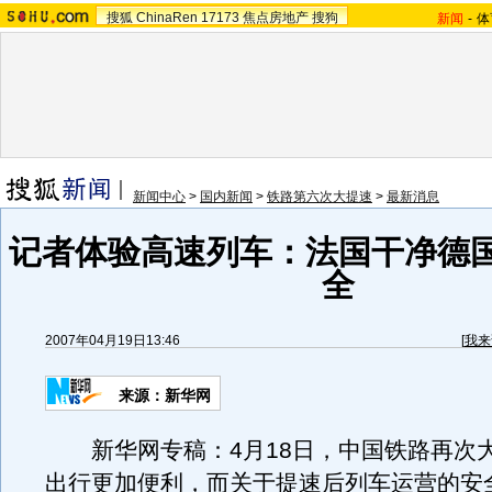
搜狐
ChinaRen
17173
焦点房地产
搜狗
新闻
-
体
新闻中心
>
国内新闻
>
铁路第六次大提速
>
最新消息
记者体验高速列车：法国干净德
全
2007年04月19日13:46
[
我来
来源：新华网
新华网专稿：4月18日，中国铁路再次
出行更加便利，而关于提速后列车运营的安