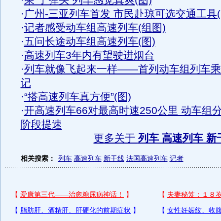
·
乘“子弹头”列车感觉真爽(图)
·
广州-三亚列车首发 市民赴琼可选交通工具(
·
记者感受动车组高速列车(组图)
·
五问长途动车组高速列车(图)
·
高速列车3年内有望驶进烟台
·
列车就像飞起来一样——首列动车组列车乘
记
·
“搭高速列车真方便”(图)
·
开高速列车66对最高时速250公里 动车组分
阶段提速
更多关于
列车 高速列车 新
相关搜索：
列车
高速列车
新干线
法国高速列车
记者