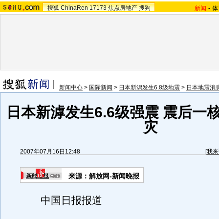
搜狐
ChinaRen
17173
焦点房地产
搜狗
新闻
-
体
新闻中心
>
国际新闻
>
日本新潟发生6.8级地震
>
日本地震消
日本新滹发生6.6级强震 震后一
灾
2007年07月16日12:48
[
我来
来源：解放网-新闻晚报
中国日报报道