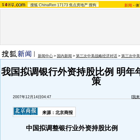
搜狐
ChinaRen
17173
焦点房地产
搜狗
新闻
-
体
新闻中心
>
国内新闻
>
第三次中美战略经济对话
>
第三次中美
我国拟调银行外资持股比例 明年
策
2007年12月14日04:47
[
我来
来源：北京商报
中国拟调整银行业外资持股比例