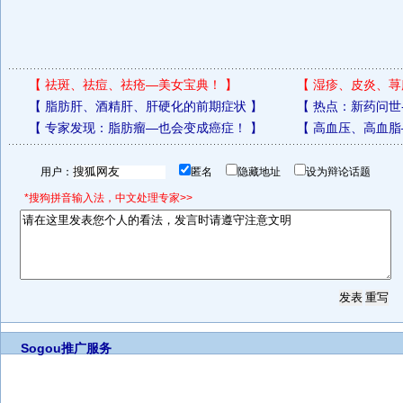
【
祛斑、祛痘、祛疮—美女宝典！
】
【
湿疹、皮炎、荨
【
脂肪肝、酒精肝、肝硬化的前期症状
】
【
热点：新药问世
【
专家发现：脂肪瘤—也会变成癌症！
】
【
高血压、高血脂
用户：
匿名
隐藏地址
设为辩论话题
*搜狗拼音输入法，中文处理专家>>
Sogou推广服务