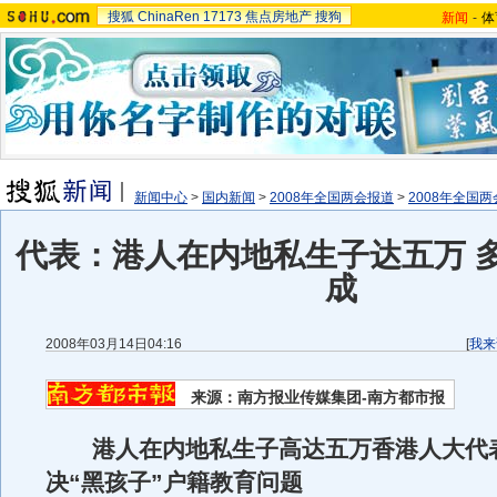
搜狐
ChinaRen
17173
焦点房地产
搜狗
新闻
-
体
新闻中心
>
国内新闻
>
2008年全国两会报道
>
2008年全国
代表：港人在内地私生子达五万 
成
2008年03月14日04:16
[
我来
来源：南方报业传媒集团-南方都市报
港人在内地私生子高达五万香港人大代
决“黑孩子”户籍教育问题