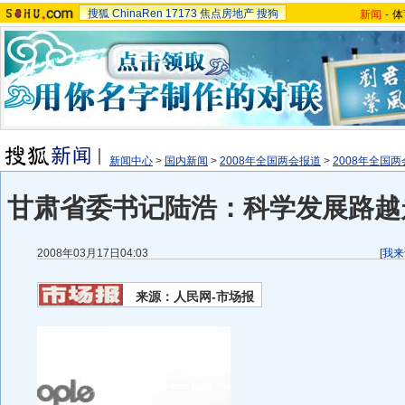
搜狐
ChinaRen
17173
焦点房地产
搜狗
新闻
-
体
新闻中心
>
国内新闻
>
2008年全国两会报道
>
2008年全国
甘肃省委书记陆浩：科学发展路越走
2008年03月17日04:03
[
我来
来源：人民网-市场报