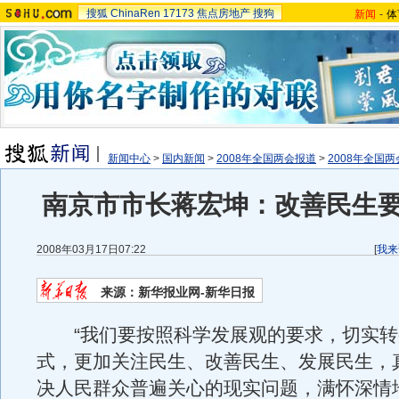
搜狐
ChinaRen
17173
焦点房地产
搜狗
新闻
-
体
新闻中心
>
国内新闻
>
2008年全国两会报道
>
2008年全国
南京市市长蒋宏坤：改善民生
2008年03月17日07:22
[
我来
来源：新华报业网-新华日报
“我们要按照科学发展观的要求，切实转
式，更加关注民生、改善民生、发展民生，
决人民群众普遍关心的现实问题，满怀深情