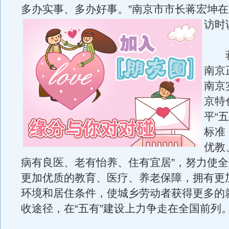
多办实事、多办好事。”南京市市长蒋宏坤
访时
蒋
南京
南京
京特
平“
标准
优教
病有良医、老有怡养、住有宜居”，努力使
更加优质的教育、医疗、养老保障，拥有更
环境和居住条件，使城乡劳动者获得更多的
收途径，在“五有”建设上力争走在全国前列