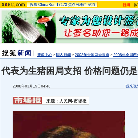
搜狐
ChinaRen
17173
焦点房地产
搜狗
新闻
-
体
新闻中心
>
国内新闻
>
2008年全国两会报道
>
2008年全国
代表为生猪困局支招 价格问题仍是
2008年03月19日04:46
[
我来说
来源：人民网-市场报