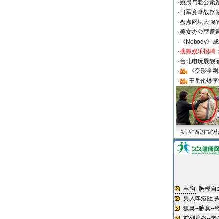
·
姚晨与老公素
·
日军竟拿战俘
·
盘点网坛大腕
·
美女办公室遭
·
《Nobody》
·
搜狐娱乐招聘
·
台北电玩展靓丽S
·
《变形金刚
·
王岳伦爆李
新版“西游”绝