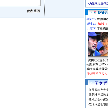
·
为健康行业撑
·
听评书
|
郭德纲
·
听小说
|
鬼吹灯1
·
共享区
|
手机病
揭田壮壮徐帆
·
赵薇被爆已经怀
·
李宇春爆遭母逼
·
圣诞节明信片八
茶 余 饭
·
何炅获地产大亨
·
陈慧琳产后恢复
·
殷桃街头休闲装
·
范冰冰红地毯