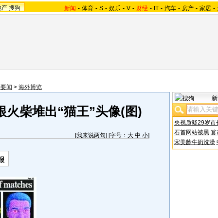
地产
搜狗
新闻
-
体育
-
S
-
娱乐
-
V
-
财经
-
IT
-
汽车
-
房产
-
家居
-
际要闻
>
海外博览
新
火柴堆出“猫王”头像(图)
央视质疑29岁市
石首网站被黑
篡
[
我来说两句
] [字号：
大
中
小
]
宋美龄牛奶洗澡
报