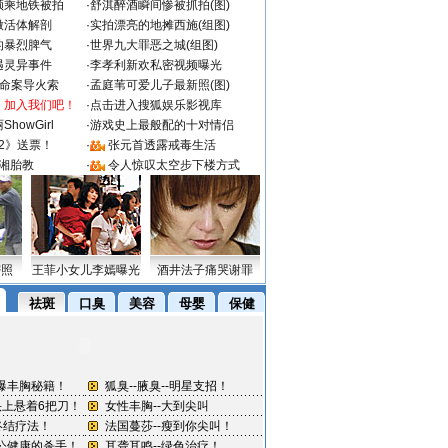
颜乘地铁被拍
·
舒淇醉酒瞬间惨被抓拍(图)
做活体解剖
·
实拍漂亮的地摊西施(组图)
的暴烈脾气
·
世界九大罪恶之城(组图)
遇灵异事件
·
李孝利新欢私密视频曝光
成命案导火索
·
孟庭苇可爱儿子最新照(图)
：加入我们吧！
·
点击进入搜狐娱乐影视库
howGirl
·
游戏史上最般配的十对情侣
2》送票！
·
张元首透露戒毒生活
湘胎教
·
令人惊叹太空步下楼方式
密照
王菲小女儿李嫣曝光
酒井法子痛哭谢罪