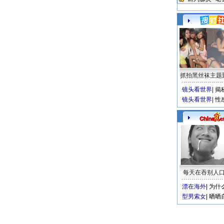
抓拍黑丝袜主题
镜头看世界
|
揭
镜头看世界
|
性
每天在吞别人
漂在海外
|
为什
型男索女
|
晒晒