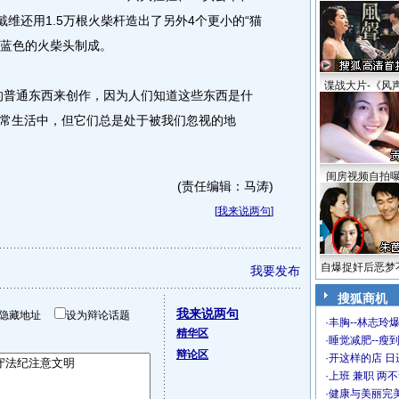
戴维还用1.5万根火柴杆造出了另外4个更小的“猫
用蓝色的火柴头制成。
谍战大片-《风
普通东西来创作，因为人们知道这些东西是什
常生活中，但它们总是处于被我们忽视的地
闺房视频自拍
(责任编辑：马涛)
[
我来说两句
]
自爆捉奸后恶梦
我要发布
搜狐商机
我来说两句
隐藏地址
设为辩论话题
·
丰胸--林志玲
精华区
·
睡觉减肥--瘦到
辩论区
·
开这样的店 日进
·
上班 兼职 两
·
健康与美丽完