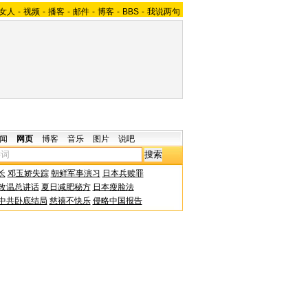
女人
-
视频
-
播客
-
邮件
-
博客
-
BBS
-
我说两句
闻
网页
博客
音乐
图片
说吧
长
邓玉娇失踪
朝鲜军事演习
日本兵赎罪
改温总讲话
夏日减肥秘方
日本瘦脸法
中共卧底结局
慈禧不快乐
侵略中国报告