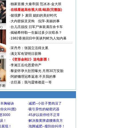
·
独家首播:大秦帝国
范冰冰-金大班
·
在线看超高收视大戏:
蜗居(完整版)
·
倔强萝卜
麦田
媳妇的美好时代
·
大内密探灵灵狗
倪萍-美丽的事
·
台儿庄战役 日军尸体装满百余卡车
声》
·
揭秘希特勒一生躲过多少次暗杀？
·
1982香港回归中英谈判鲜为人知内幕
·
宋丹丹：张国立活得太累
·
满文军有望明日获释
曝光
·
《变形金刚2》送电影票！
·
李湘王岳伦恩爱待产
·
黎姿怀孕大肚照曝光 月用30万安胎
·
阿娇懒理冠希返港:不关我的事
·
古巨基：我与霆锋都是一哥
不断
爆丰胸秘诀
·
减肥--小肚子赘肉没了
你尖叫(图)
·
吸引异性的秘密武器
3000
·
45岁以前停经不正常
不误！
·
解决脸黄脾虚腰痛良方
美展现！
·
泡脚减肥--瘦到你叫停！