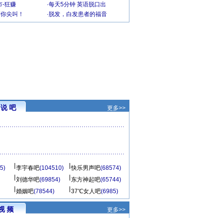
-狂赚
·
每天5分钟 英语脱口出
到你尖叫！
·
脱发，白发患者的福音
说 吧
更多>>
5)
李宇春吧
(104510)
快乐男声吧
(68574)
刘德华吧
(69854)
东方神起吧
(65744)
婚姻吧
(78544)
37℃女人吧
(6985)
视 频
更多>>