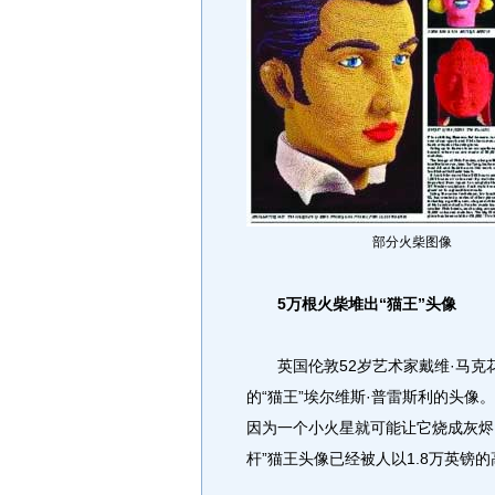
部分火柴图像
5万根火柴堆出“猫王”头像
英国伦敦52岁艺术家戴维·马克花
的“猫王”埃尔维斯·普雷斯利的头像
因为一个小火星就可能让它烧成灰烬
杆”猫王头像已经被人以1.8万英镑