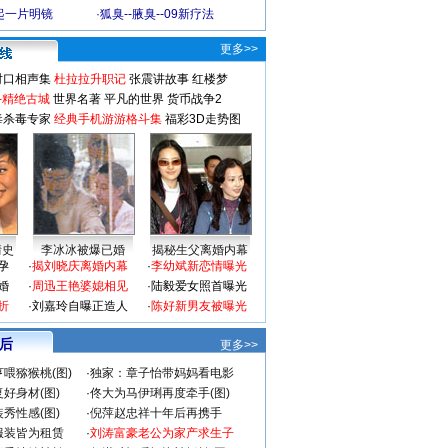
起一片明镜
·
狐臭--腋臭--09新疗法
更多>>
对口相声集
杜拉拉升职记
张震讲故事
红楼梦
-精绝古城
世界名著
平凡的世界
货币战争2
毒杀毒专家
经典手机游游格斗集
福彩3D走势图
情史
李冰冰被爆已婚
揭秘生父离婚内幕
孕
·
揭刘晓庆离婚内幕
·
李幼斌新恋情曝光
婚
·
周迅王艳婆媳相见
·
陆毅爱女照首曝光
折
·
刘嘉玲自曝正造人
·
陈好新男友被曝光
 后
更多>>
喂猕猴桃(图)
·
独家：章子怡带妈妈看电影
好身材(图)
·
佟大为马伊琍再度牵手(图)
秀性感(图)
·
倪萍赵忠祥十年后再携手
服装皆为租赁
·
刘涛富豪老公为家产求生子