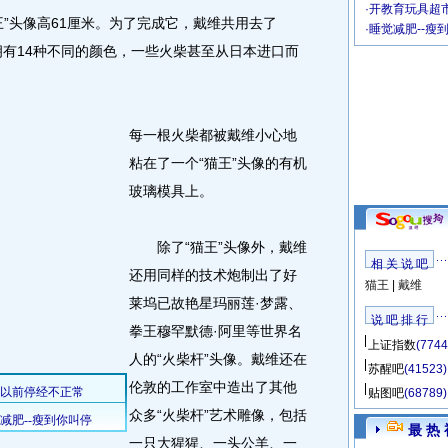
·
开教育玩具超市
头像高61厘米。为了完成它，戴维共用去了
·
睡觉减肥--瘦
拥有14种不同的颜色，一些火柴甚至从日本进口而
每一根火柴都被戴维小心地
粘在了一个“猫王”头像的有机
玻璃模具上。
除了“猫王”头像外，戴维
相 关 说 吧
还用同样的技术炮制出了好
猫王
|
戴维
莱坞已故艳星玛丽莲·梦露、
说 吧 排 行
拳王穆罕默德·阿里等世界名
上证指数
(7744
人的“火柴杆”头像。戴维还在
苏醒吧
(41523)
伦敦的工作室中造出了其他
贴图吧
(68789)
众多“火柴杆”艺术雕像，包括
最 热 
一只大猩猩、一头公羊、一