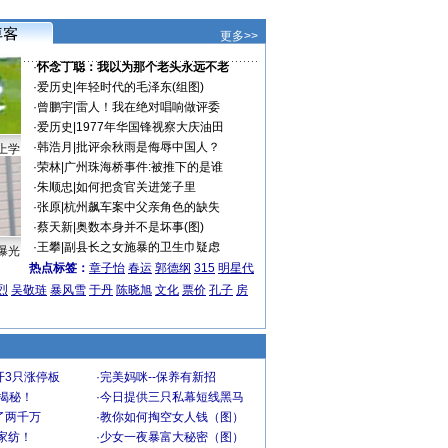
更多>>
·
怀念丁聪：我以为那个老头永远不老
·
爱历史
|
年轻时代的毛泽东(组图)
·
曾鹏宇
|
雷人！我在绝对唱响做评委
·
爱历史
|
1977年华国锋视察大庆油田
·
韩浩月
|
批评余秋雨是侮辱中国人？
上学
·
荣林
|
广州珠海桥事件:被推下的是谁
·
朱顺忠
|
如何把贪官关进笼子里
·
张原
|
杭州飙车案中父亲角色的缺失
·
蔡天新
|
奥数本身并不是坏事(图)
·
王攀
|
副县长之女施暴的卫生巾疑虑
曝光
热点标签：
章子怡
春运
郭德纲
315
明星代
烈
吴敬琏
暴风雪
于丹
陈晓旭
文化
票价
孔子
房
开3只涨停板
·
完美妈咪--保养有新招
大揭秘！
·
今日提供三只私幕短线黑马
了两千万
·
教你如何掏空女人钱（图）
家纺！
·
少女一夜暴富大秘密（图）