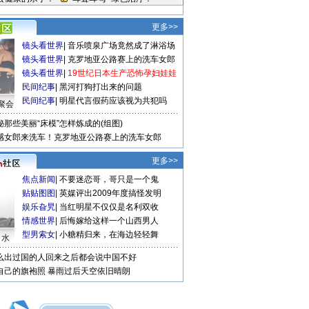
更多>>
镜头看世界
|
音乐喷泉广场竟然成了淋浴场
镜头看世界
|
克罗地亚公路赛上的洗车女郎
镜头看世界
|
19世纪日本生产恐怖孕妇娃娃
民间纪事
|
黑河打狗打出来的问题
民间纪事
|
明星代言假药应该视为共犯吗
聚会
秘那些美丽“床模”怎样炼成的(组图)
感女郎来洗车！克罗地亚公路赛上的洗车女郎
更多>>
焦点新闻
|
不要迷恋哥，哥只是一个鬼
贴贴图图
|
英媒评出2009年度搞怪发明
娱乐旮旯
|
当红明星不仅仅是名利双收
情感世界
|
后悔嫁给这样一个山西男人
型男索女
|
小糖精归来，在海边轻轻舞
口水
么出过国的人回来之后都会说中国不好
自己的旗袍照
暴雨过后天空依旧晴朗