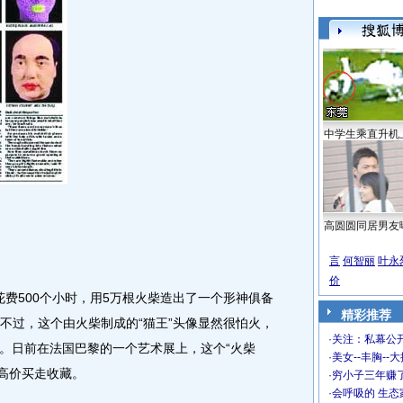
中学生乘直升机
高圆圆同居男友
言
何智丽
叶永
价
费500个小时，用5万根火柴造出了一个形神俱备
精彩推荐
。不过，这个由火柴制成的“猫王”头像显然很怕火，
·
关注：私幕公
。日前在法国巴黎的一个艺术展上，这个“火柴
·
美女--丰胸--
的高价买走收藏。
·
穷小子三年赚
·
会呼吸的 生态