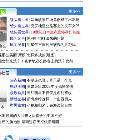
更多>>
镜头看世界
|
音乐喷泉广场竟然成了淋浴场
镜头看世界
|
克罗地亚公路赛上的洗车女郎
镜头看世界
|
19世纪日本生产恐怖孕妇娃娃
民间纪事
|
黑河打狗打出来的问题
民间纪事
|
明星代言假药应该视为共犯吗
聚会
秘那些美丽“床模”怎样炼成的(组图)
感女郎来洗车！克罗地亚公路赛上的洗车女郎
更多>>
焦点新闻
|
不要迷恋哥，哥只是一个鬼
贴贴图图
|
英媒评出2009年度搞怪发明
娱乐旮旯
|
当红明星不仅仅是名利双收
情感世界
|
后悔嫁给这样一个山西男人
型男索女
|
小糖精归来，在海边轻轻舞
口水
么出过国的人回来之后都会说中国不好
自己的旗袍照
暴雨过后天空依旧晴朗