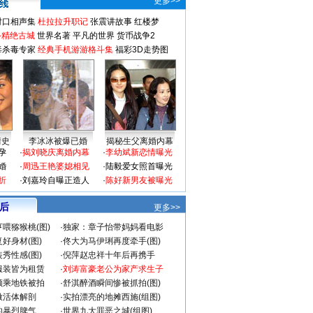
更多>>
对口相声集
杜拉拉升职记
张震讲故事
红楼梦
-精绝古城
世界名著
平凡的世界
货币战争2
毒杀毒专家
经典手机游游格斗集
福彩3D走势图
情史
李冰冰被爆已婚
揭秘生父离婚内幕
孕
·
揭刘晓庆离婚内幕
·
李幼斌新恋情曝光
婚
·
周迅王艳婆媳相见
·
陆毅爱女照首曝光
折
·
刘嘉玲自曝正造人
·
陈好新男友被曝光
 后
更多>>
喂猕猴桃(图)
·
独家：章子怡带妈妈看电影
好身材(图)
·
佟大为马伊琍再度牵手(图)
秀性感(图)
·
倪萍赵忠祥十年后再携手
服装皆为租赁
·
刘涛富豪老公为家产求生子
颜乘地铁被拍
·
舒淇醉酒瞬间惨被抓拍(图)
做活体解剖
·
实拍漂亮的地摊西施(组图)
的暴烈脾气
·
世界九大罪恶之城(组图)