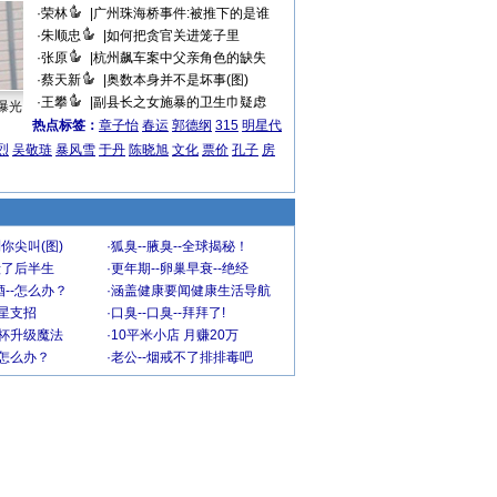
·
荣林
|
广州珠海桥事件:被推下的是谁
·
朱顺忠
|
如何把贪官关进笼子里
·
张原
|
杭州飙车案中父亲角色的缺失
·
蔡天新
|
奥数本身并不是坏事(图)
·
王攀
|
副县长之女施暴的卫生巾疑虑
曝光
热点标签：
章子怡
春运
郭德纲
315
明星代
烈
吴敬琏
暴风雪
于丹
陈晓旭
文化
票价
孔子
房
你尖叫(图)
·
狐臭--腋臭--全球揭秘！
毁了后半生
·
更年期--卵巢早衰--绝经
--怎么办？
·
涵盖健康要闻健康生活导航
明星支招
·
口臭--口臭--拜拜了!
罩杯升级魔法
·
10平米小店 月赚20万
-怎么办？
·
老公--烟戒不了排排毒吧