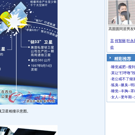
高圆圆同居男友
言
何智丽
叶永
价
精彩推荐
·
睡觉减肥--瘦到
·
莫让“打呼噜”
·
老公戒不了烟酒
·
狐臭--腋臭--
·
睡觉--丰胸--
·
女人--更年期-
俄卫星相撞示意图。