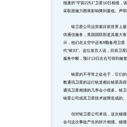
报废的“宇宙2251”卫星10日相
采取措施力图将影响降到最低。声明
铱卫星公司运营着目前世界上最大
供通信服务，美国国防部是其最大客
示，他们在太空中还有8颗备用卫星
代“铱33”。这位发言人说，目前
服务中断，预计13日左右可得到修
铱星的不寻常之处在于，它们的运
数通讯卫星的运行轨道都比铱星高得
通讯卫星相撞的几率会小很多。铱卫
铱星公司或其卫星技术故障造成的。
但对铱卫星公司来说，这次碰撞存
会与这次事故产生的碎片相撞。碰撞