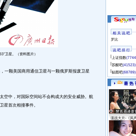
相 关 说 吧
罗比
说 吧 排 行
33”卫星。（资料图片）
上证指数
(7744
苏醒吧
(41523)
，一颗美国商用通信卫星与一颗俄罗斯报废卫星
贴图吧
(68789)
最 热 
空中，对国际空间站不会构成大的安全威胁。航
卫星首次相撞事件。
谍战大片-《风