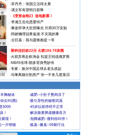
·
宋丹丹：张国立活得太累
·
满文军有望明日获释
曝光
·
《变形金刚2》送电影票！
·
李湘王岳伦恩爱待产
·
黎姿怀孕大肚照曝光 月用30万安胎
·
阿娇懒理冠希返港:不关我的事
·
古巨基：我与霆锋都是一哥
不断
·
斯科拉狂砍22分 火箭104-79灰熊
·
火箭弃将赴欧淘金 扣篮王转战俄罗斯
·
NBA5佳球-朗多背身秀妙传
·
专家：振兴中国足球从老头抓起
连冠
·
马琳离婚分割房产 张一不舍几度落泪
爆丰胸秘诀
·
减肥--小肚子赘肉没了
你尖叫(图)
·
吸引异性的秘密武器
3000
·
45岁以前停经不正常
不误！
·
解决脸黄脾虚腰痛良方
美展现！
·
泡脚减肥--瘦到你叫停！
起一片明镜
·
狐臭--腋臭--09新疗法