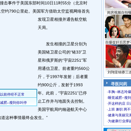
事件于美国东部时间10日11时55分（北京时
空约790公里处。
美国军方借助太空监视网络首先
闺房视频自拍
发现卫星相撞并通告航空航
天局。
自爆捉奸后恶梦
发生相撞的卫星分别为
美国铱卫星公司的“铱33”卫
星和俄罗斯的“宇宙2251”军
用通信卫星。前者重约560公
刘翔亚锦赛三
斤，于1997年发射；后者重
寻医问药
约900公斤，发射于1993
·
丰胸--林志玲
年。此前，“宇宙2251”已停
·
睡觉减肥--瘦到
止工作并与地面失去控制。
·
开这样的店 日进
美国宇航局约翰逊航天中心
·
上班 兼职 两
·
健康与美丽完
知道这种事情最终会发生。”
·
为健康行业撑