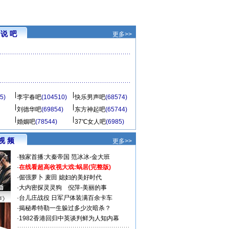
说 吧
更多>>
5)
李宇春吧
(104510)
快乐男声吧
(68574)
刘德华吧
(69854)
东方神起吧
(65744)
婚姻吧
(78544)
37℃女人吧
(6985)
视 频
更多>>
·
独家首播:大秦帝国
范冰冰-金大班
·
在线看超高收视大戏:
蜗居(完整版)
·
倔强萝卜
麦田
媳妇的美好时代
·
大内密探灵灵狗
倪萍-美丽的事
·
台儿庄战役 日军尸体装满百余卡车
声》
·
揭秘希特勒一生躲过多少次暗杀？
·
1982香港回归中英谈判鲜为人知内幕