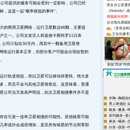
撞，该公司提供的服务可能会受到一定影响，公司已经
·
美女办公室遭
称，这是一起“概率很低的事件”。
·
《Nobody》
·
搜狐娱乐招聘
·
台北电玩展靓丽S
的商用卫星网络，运行卫星数达66颗，主要提
·
《变形金刚
·
王岳伦爆李
户之一。公司女发言人莉兹德卡斯特罗11日表
，公司计划在30天内，用其中一颗备用卫星替
卫星网络运行基本正常，但部分客户可能会出现短暂的
复。
新版“西游”绝
行轨道很低，所以卫星可以移动得更快。绝大多
多，而且不会与其他卫星很靠近。这意味着，普通
星公司当天发表声明说，此次卫星相撞事件并不是
在引发一连串卫星相撞的可能性。其他铱星可能
几率或许会成倍增加，直至所有铱星的节点和零部