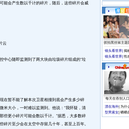
可能会产生数以千计的碎片，随后，这些碎片会威
抓拍黑丝袜主题
片云
镜头看世界
|
揭
镜头看世界
|
性
中心随即监测到了两大块由垃圾碎片组成的“垃
每天在吞别人
在暂不能了解本次卫星相撞到底会产生多少碎
漂在海外
|
为什
微米大小，一时难以监测到。他说：“我怀疑，清
型男索女
|
晒晒
那些更小碎片可能会数以千计。”据悉，大多数碎
些碎片至少会在太空中存留几十年，甚至上百年。