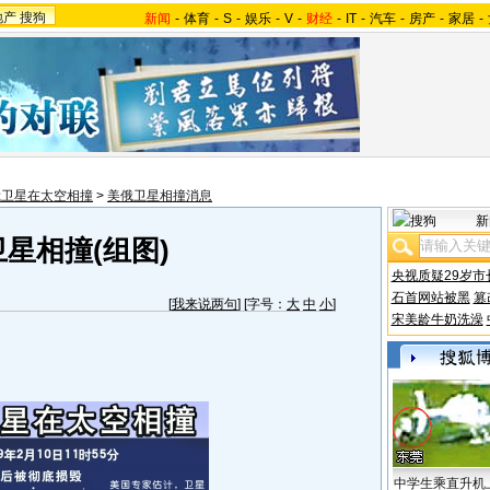
地产
搜狗
新闻
-
体育
-
S
-
娱乐
-
V
-
财经
-
IT
-
汽车
-
房产
-
家居
-
俄卫星在太空相撞
>
美俄卫星相撞消息
新
星相撞(组图)
央视质疑29岁市
石首网站被黑
篡
[
我来说两句
] [字号：
大
中
小
]
宋美龄牛奶洗澡
中学生乘直升机