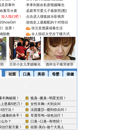
遇灵异事件
·
李孝利新欢私密视频曝光
成命案导火索
·
孟庭苇可爱儿子最新照(图)
：加入我们吧！
·
点击进入搜狐娱乐影视库
howGirl
·
游戏史上最般配的十对情侣
2》送票！
·
张元首透露戒毒生活
湘胎教
·
令人惊叹太空步下楼方式
密照
王菲小女儿李嫣曝光
酒井法子痛哭谢罪