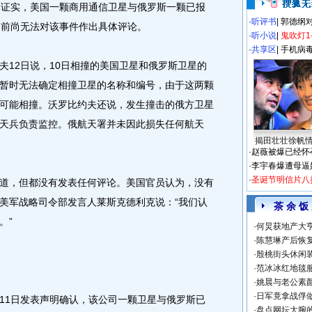
证实，美国一颗商用通信卫星与俄罗斯一颗已报
·
听评书
|
郭德纲
目前尚无法对该事件作出具体评论。
·
听小说
|
鬼吹灯1
·
共享区
|
手机病
12日说，10日相撞的美国卫星和俄罗斯卫星的
暂时无法确定相撞卫星的名称和编号，由于这两颗
可能相撞。沃罗比约夫还说，发生撞击的俄方卫星
天兵负责监控。俄航天署并未因此损失任何航天
揭田壮壮徐帆
·
赵薇被爆已经怀
·
李宇春爆遭母逼
·
圣诞节明信片八
，但都没有发表任何评论。美国官员认为，没有
美军战略司令部发言人莱斯克德利克说：“我们认
茶 余 饭
。”
·
何炅获地产大亨
·
陈慧琳产后恢复
·
殷桃街头休闲装
·
范冰冰红地毯
·
姚晨与老公素
·
日军竟拿战俘
1日发表声明确认，该公司一颗卫星与俄罗斯已
·
盘点网坛大腕