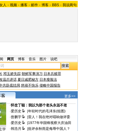
女人
-
视频
-
播客
-
邮件
-
博客
-
BBS
-
我说两句
闻
网页
博客
音乐
图片
说吧
长
邓玉娇失踪
朝鲜军事演习
日本兵赎罪
改温总讲话
夏日减肥秘方
日本瘦脸法
中共卧底结局
慈禧不快乐
侵略中国报告
更多>>
·
怀念丁聪：我以为那个老头永远不老
·
爱历史
|
年轻时代的毛泽东(组图)
·
曾鹏宇
|
雷人！我在绝对唱响做评委
·
爱历史
|
1977年华国锋视察大庆油田
·
韩浩月
|
批评余秋雨是侮辱中国人？
上学