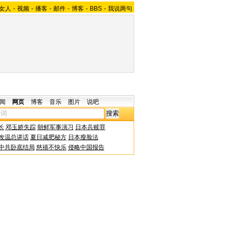
女人
-
视频
-
播客
-
邮件
-
博客
-
BBS
-
我说两句
闻
网页
博客
音乐
图片
说吧
长
邓玉娇失踪
朝鲜军事演习
日本兵赎罪
改温总讲话
夏日减肥秘方
日本瘦脸法
中共卧底结局
慈禧不快乐
侵略中国报告