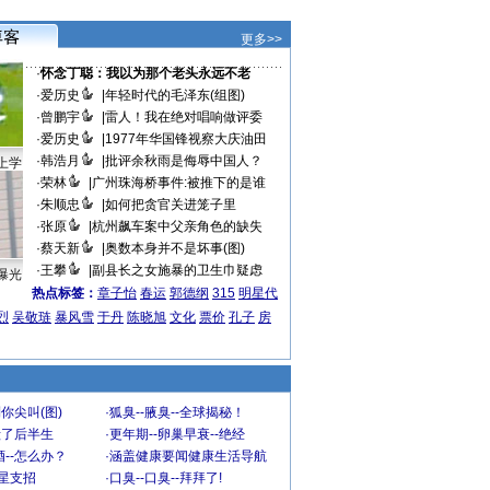
更多>>
·
怀念丁聪：我以为那个老头永远不老
·
爱历史
|
年轻时代的毛泽东(组图)
·
曾鹏宇
|
雷人！我在绝对唱响做评委
·
爱历史
|
1977年华国锋视察大庆油田
·
韩浩月
|
批评余秋雨是侮辱中国人？
上学
·
荣林
|
广州珠海桥事件:被推下的是谁
·
朱顺忠
|
如何把贪官关进笼子里
·
张原
|
杭州飙车案中父亲角色的缺失
·
蔡天新
|
奥数本身并不是坏事(图)
·
王攀
|
副县长之女施暴的卫生巾疑虑
曝光
热点标签：
章子怡
春运
郭德纲
315
明星代
烈
吴敬琏
暴风雪
于丹
陈晓旭
文化
票价
孔子
房
你尖叫(图)
·
狐臭--腋臭--全球揭秘！
毁了后半生
·
更年期--卵巢早衰--绝经
--怎么办？
·
涵盖健康要闻健康生活导航
明星支招
·
口臭--口臭--拜拜了!