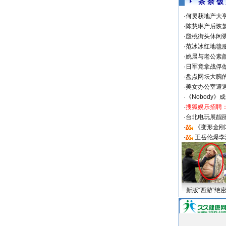
茶 余 饭
·
何炅获地产大亨
·
陈慧琳产后恢复
·
殷桃街头休闲装
·
范冰冰红地毯
·
姚晨与老公素
·
日军竟拿战俘
·
盘点网坛大腕
·
美女办公室遭
·
《Nobody》
·
搜狐娱乐招聘
·
台北电玩展靓丽S
·
《变形金刚
·
王岳伦爆李
新版“西游”绝