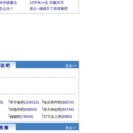
罩杯升级魔法
·
10平米小店 月赚20万
-怎么办？
·
老公--烟戒不了排排毒吧
说 吧
更多>>
5)
李宇春吧
(104510)
快乐男声吧
(68574)
刘德华吧
(69854)
东方神起吧
(65744)
婚姻吧
(78544)
37℃女人吧
(6985)
视 频
更多>>