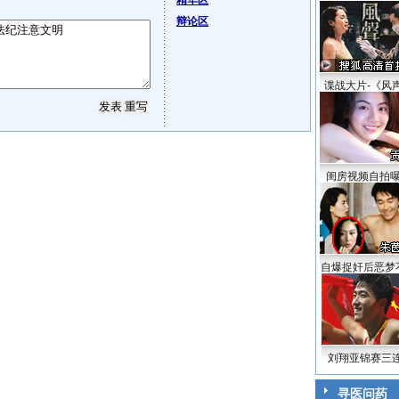
精华区
辩论区
谍战大片-《风
闺房视频自拍
自爆捉奸后恶梦
刘翔亚锦赛三
寻医问药