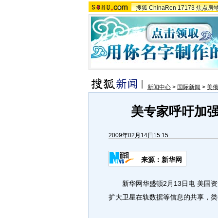
搜狐
ChinaRen
17173
焦点房
新闻中心
>
国际新闻
>
美
美专家呼吁加
2009年02月14日15:15
来源：新华网
新华网华盛顿2月13日电 美国资
扩大卫星在轨数据等信息的共享，类