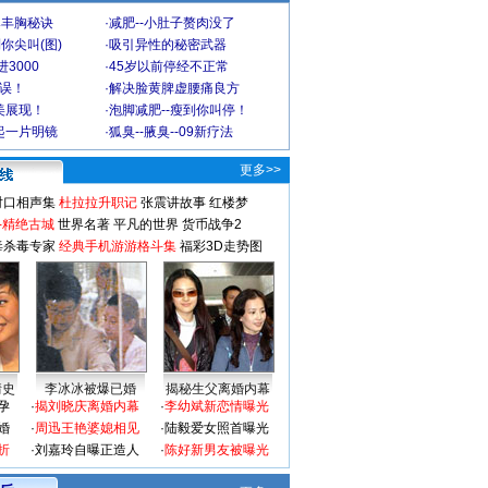
爆丰胸秘诀
·
减肥--小肚子赘肉没了
你尖叫(图)
·
吸引异性的秘密武器
3000
·
45岁以前停经不正常
不误！
·
解决脸黄脾虚腰痛良方
美展现！
·
泡脚减肥--瘦到你叫停！
起一片明镜
·
狐臭--腋臭--09新疗法
更多>>
对口相声集
杜拉拉升职记
张震讲故事
红楼梦
-精绝古城
世界名著
平凡的世界
货币战争2
毒杀毒专家
经典手机游游格斗集
福彩3D走势图
情史
李冰冰被爆已婚
揭秘生父离婚内幕
孕
·
揭刘晓庆离婚内幕
·
李幼斌新恋情曝光
婚
·
周迅王艳婆媳相见
·
陆毅爱女照首曝光
折
·
刘嘉玲自曝正造人
·
陈好新男友被曝光