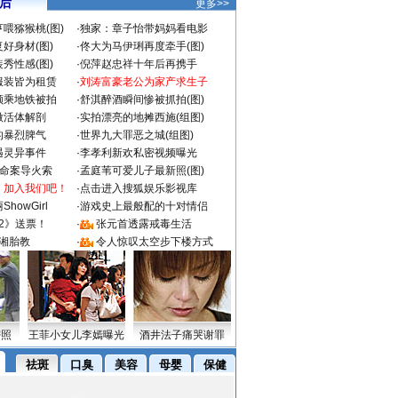
 后
更多>>
喂猕猴桃(图)
·
独家：章子怡带妈妈看电影
好身材(图)
·
佟大为马伊琍再度牵手(图)
秀性感(图)
·
倪萍赵忠祥十年后再携手
服装皆为租赁
·
刘涛富豪老公为家产求生子
颜乘地铁被拍
·
舒淇醉酒瞬间惨被抓拍(图)
做活体解剖
·
实拍漂亮的地摊西施(组图)
的暴烈脾气
·
世界九大罪恶之城(组图)
遇灵异事件
·
李孝利新欢私密视频曝光
成命案导火索
·
孟庭苇可爱儿子最新照(图)
：加入我们吧！
·
点击进入搜狐娱乐影视库
howGirl
·
游戏史上最般配的十对情侣
2》送票！
·
张元首透露戒毒生活
湘胎教
·
令人惊叹太空步下楼方式
密照
王菲小女儿李嫣曝光
酒井法子痛哭谢罪