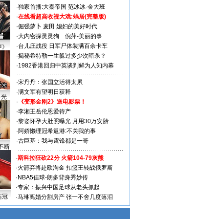
·
独家首播:大秦帝国
范冰冰-金大班
·
在线看超高收视大戏:
蜗居(完整版)
·
倔强萝卜
麦田
媳妇的美好时代
·
大内密探灵灵狗
倪萍-美丽的事
·
台儿庄战役 日军尸体装满百余卡车
声》
·
揭秘希特勒一生躲过多少次暗杀？
·
1982香港回归中英谈判鲜为人知内幕
·
宋丹丹：张国立活得太累
·
满文军有望明日获释
曝光
·
《变形金刚2》送电影票！
·
李湘王岳伦恩爱待产
·
黎姿怀孕大肚照曝光 月用30万安胎
·
阿娇懒理冠希返港:不关我的事
·
古巨基：我与霆锋都是一哥
不断
·
斯科拉狂砍22分 火箭104-79灰熊
·
火箭弃将赴欧淘金 扣篮王转战俄罗斯
·
NBA5佳球-朗多背身秀妙传
·
专家：振兴中国足球从老头抓起
连冠
·
马琳离婚分割房产 张一不舍几度落泪