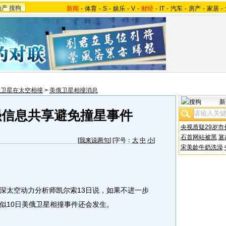
地产
搜狗
新闻
-
体育
-
S
-
娱乐
-
V
-
财经
-
IT
-
汽车
-
房产
-
家居
-
俄卫星在太空相撞
>
美俄卫星相撞消息
新
强信息共享避免撞星事件
央视质疑29岁市
石首网站被黑
篡
[
我来说两句
] [字号：
大
中
小
]
宋美龄牛奶洗澡
深太空动力分析师凯尔索13日说，如果不进一步
似10日美俄卫星相撞事件还会发生。