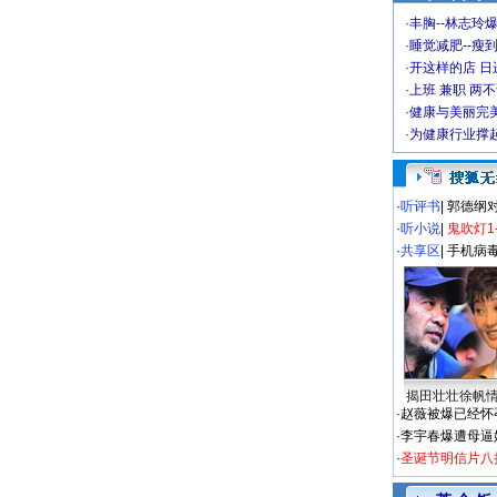
·
丰胸--林志玲
·
睡觉减肥--瘦到
·
开这样的店 日进
·
上班 兼职 两
·
健康与美丽完
·
为健康行业撑
·
听评书
|
郭德纲
·
听小说
|
鬼吹灯1
·
共享区
|
手机病
揭田壮壮徐帆
·
赵薇被爆已经怀
·
李宇春爆遭母逼
·
圣诞节明信片八