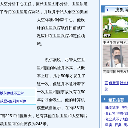
空分析中心主任，擅长卫星图形分析、卫星轨道
了专门的卫星追踪网站，并服务于私人创立的美国
太空标准和创新中心。他设
计的卫星跟踪软件目前被广
泛应用在卫星跟踪和定位领
中学生乘直升机
域。
凯尔索说，尽管太空卫
星相撞的风险并不高，从概
高圆圆同居男友
率上讲，几乎50年才发生了
言
何智丽
叶永
这一次，但这并不意味着下
价
一次卫星相撞事故只有在50
年后才会发生。他的计算机
精彩推荐
模型就曾显示，在“铱33”商
·
睡觉减肥--瘦到
·
莫让“打呼噜”
宙2251”相撞当天，还有其他在轨卫星和太空碎片
·
老公戒不了烟酒
颗卫星间的距离仅为243米。
·
狐臭--腋臭--