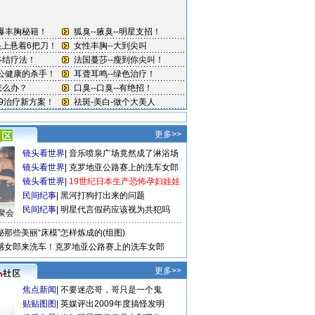
更多>>
镜头看世界
|
音乐喷泉广场竟然成了淋浴场
镜头看世界
|
克罗地亚公路赛上的洗车女郎
镜头看世界
|
19世纪日本生产恐怖孕妇娃娃
民间纪事
|
黑河打狗打出来的问题
民间纪事
|
明星代言假药应该视为共犯吗
聚会
秘那些美丽“床模”怎样炼成的(组图)
感女郎来洗车！克罗地亚公路赛上的洗车女郎
更多>>
焦点新闻
|
不要迷恋哥，哥只是一个鬼
贴贴图图
|
英媒评出2009年度搞怪发明