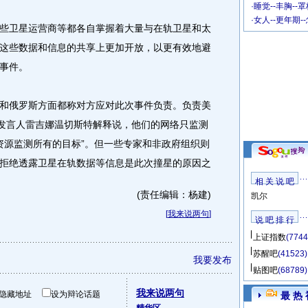
·
睡觉--丰胸--
·
女人--更年期-
卫星运营商等都各自掌握着大量与在轨卫星和太
这些数据和信息的共享上更加开放，以更有效地避
事件。
俄罗斯方面都称对方应对此次事件负责。负责美
部发言人雷吉娜温切斯特解释说，他们的网络只监测
多资源监测所有的目标”。但一些专家和非政府组织则
拒绝透露卫星在轨数据等信息是此次撞星的原因之
相 关 说 吧
(责任编辑：杨建)
凯尔
[
我来说两句
]
说 吧 排 行
上证指数
(7744
苏醒吧
(41523)
我要发布
贴图吧
(68789)
我来说两句
隐藏地址
设为辩论话题
最 热 