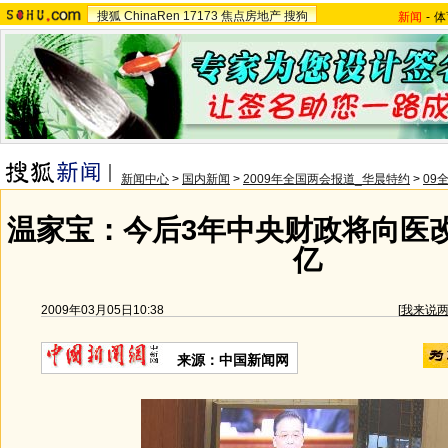
搜狐
ChinaRen
17173
焦点房地产
搜狗
新闻
-
体
新闻中心
>
国内新闻
>
2009年全国两会报道_华晨特约
>
09
温家宝：今后3年中央财政将向医改
亿
2009年03月05日10:38
[
我来说
来源：中国新闻网