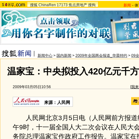
搜狐
ChinaRen
17173
焦点房地产
搜狗
新闻
-
体
新闻中心
>
国内新闻
>
2009年全国两会报道_华晨特约
>
09
温家宝：中央拟投入420亿元千
2009年03月05日10:56
[
我来
来源：人民网
人民网北京3月5日电（人民网前方报道组
午9时，十一届全国人大二次会议在人民大
务院总理温家宝作政府工作报告。温家宝在