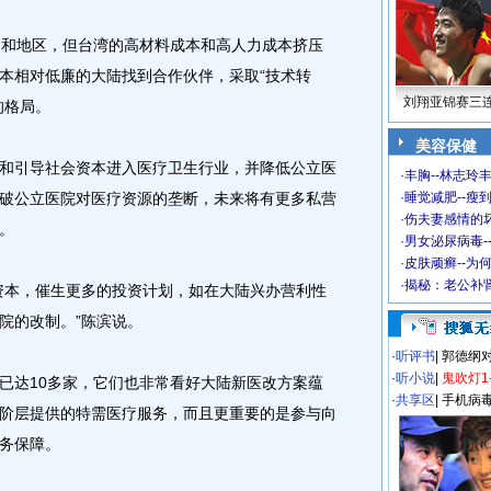
和地区，但台湾的高材料成本和高人力成本挤压
本相对低廉的大陆找到合作伙伴，采取“技术转
刘翔亚锦赛三
的格局。
美容保健
引导社会资本进入医疗卫生行业，并降低公立医
·
丰胸--林志玲
破公立医院对医疗资源的垄断，未来将有更多私营
·
睡觉减肥--瘦到
·
伤夫妻感情的
。
·
男女泌尿病毒-
·
皮肤顽癣--为
·
揭秘：老公补肾
本，催生更多的投资计划，如在大陆兴办营利性
院的改制。”陈滨说。
·
听评书
|
郭德纲
·
听小说
|
鬼吹灯1
达10多家，它们也非常看好大陆新医改方案蕴
·
共享区
|
手机病
阶层提供的特需医疗服务，而且更重要的是参与向
务保障。