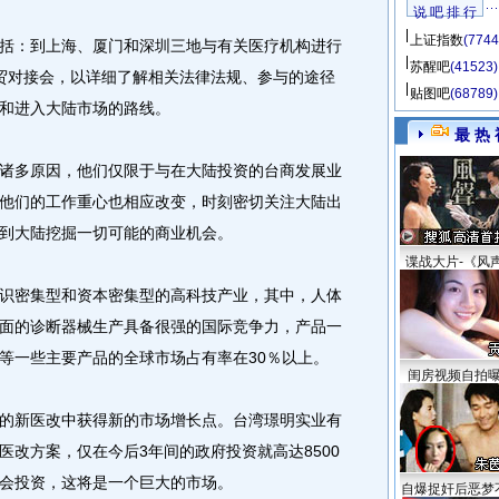
说 吧 排 行
上证指数
(7744
：到上海、厦门和深圳三地与有关医疗机构进行
苏醒吧
(41523)
贸对接会，以详细了解相关法律法规、参与的途径
贴图吧
(68789)
和进入大陆市场的路线。
最 热 
多原因，他们仅限于与在大陆投资的台商发展业
他们的工作重心也相应改变，时刻密切关注大陆出
到大陆挖掘一切可能的商业机会。
谍战大片-《风
密集型和资本密集型的高科技产业，其中，人体
面的诊断器械生产具备很强的国际竞争力，产品一
等一些主要产品的全球市场占有率在30％以上。
闺房视频自拍
新医改中获得新的市场增长点。台湾璟明实业有
医改方案，仅在今后3年间的政府投资就高达8500
会投资，这将是一个巨大的市场。
自爆捉奸后恶梦