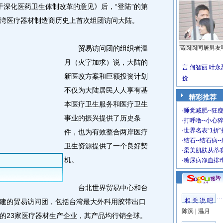
深化医药卫生体制改革的意见》后，“登陆”的第
湾医疗器材制造商历史上首次组团访问大陆。
贸易访问团的组织者温
高圆圆同居男友
月（火字加求）说，大陆的
言
何智丽
叶永
新医改方案和巨额投资计划
价
不仅为大陆居民人人享有基
精彩推荐
本医疗卫生服务和医疗卫生
·
睡觉减肥--狂瘦
事业的振兴提供了历史条
·
打呼噜--小心猝
·
世界名表“1折
件，也为有效整合两岸医疗
·
结石--结石病-
卫生资源提供了一个良好契
·
柔美肌肤从蒂
机。
·
糖尿病净血排
台北世界贸易中心和台
相 关 说 吧
建的贸易访问团，包括台湾最大外科用胶带出口
陈滨
|
温月
的23家医疗器材生产企业，其产品均行销全球。