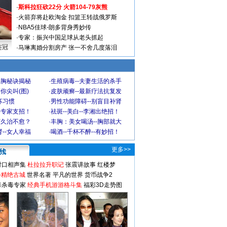
·
斯科拉狂砍22分 火箭104-79灰熊
·
火箭弃将赴欧淘金 扣篮王转战俄罗斯
·
NBA5佳球-朗多背身秀妙传
·
专家：振兴中国足球从老头抓起
连冠
·
马琳离婚分割房产 张一不舍几度落泪
丰胸秘诀揭秘
·
生殖病毒--夫妻生活的杀手
你尖叫(图)
·
皮肤顽癣--最新疗法抗复发
坏习惯
·
男性功能障碍--别盲目补肾
-专家支招！
·
祛斑--美白--李湘出绝招！
何久治不愈？
·
丰胸：美女喝汤--胸部就大
--女人幸福
·
喝酒--千杯不醉--有妙招！
更多>>
对口相声集
杜拉拉升职记
张震讲故事
红楼梦
-精绝古城
世界名著
平凡的世界
货币战争2
毒杀毒专家
经典手机游游格斗集
福彩3D走势图