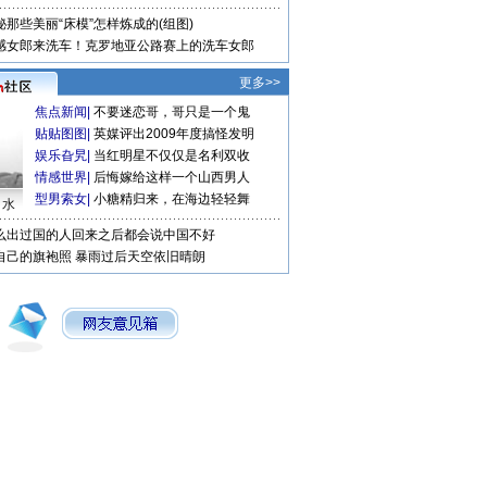
秘那些美丽“床模”怎样炼成的(组图)
感女郎来洗车！克罗地亚公路赛上的洗车女郎
更多>>
焦点新闻
|
不要迷恋哥，哥只是一个鬼
贴贴图图
|
英媒评出2009年度搞怪发明
娱乐旮旯
|
当红明星不仅仅是名利双收
情感世界
|
后悔嫁给这样一个山西男人
型男索女
|
小糖精归来，在海边轻轻舞
口水
么出过国的人回来之后都会说中国不好
自己的旗袍照
暴雨过后天空依旧晴朗