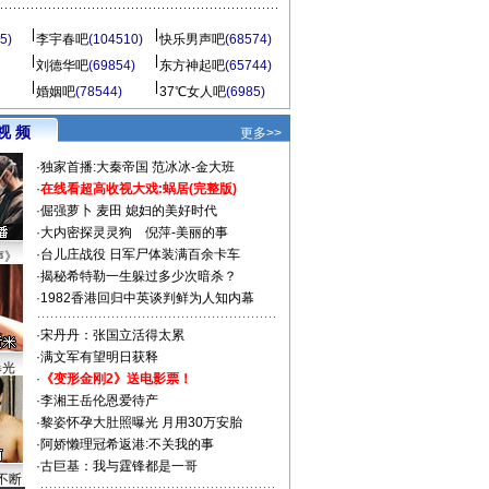
5)
李宇春吧
(104510)
快乐男声吧
(68574)
刘德华吧
(69854)
东方神起吧
(65744)
婚姻吧
(78544)
37℃女人吧
(6985)
视 频
更多>>
·
独家首播:大秦帝国
范冰冰-金大班
·
在线看超高收视大戏:
蜗居(完整版)
·
倔强萝卜
麦田
媳妇的美好时代
·
大内密探灵灵狗
倪萍-美丽的事
·
台儿庄战役 日军尸体装满百余卡车
声》
·
揭秘希特勒一生躲过多少次暗杀？
·
1982香港回归中英谈判鲜为人知内幕
·
宋丹丹：张国立活得太累
·
满文军有望明日获释
曝光
·
《变形金刚2》送电影票！
·
李湘王岳伦恩爱待产
·
黎姿怀孕大肚照曝光 月用30万安胎
·
阿娇懒理冠希返港:不关我的事
·
古巨基：我与霆锋都是一哥
不断