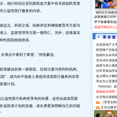
，他们特别注意到新医改方案中有关鼓励民营资
关公益性医疗服务的内容。
揭田壮壮徐帆
·
赵薇被爆已经怀
·
李宇春爆遭母逼
定点、科研立项、职称评定和继续教育等方面与
·
圣诞节明信片八
准入、监督管理等方面一视同仁。另外，还将落实
茶 余 饭
利性医院税收政策。
·
何炅获地产大亨
·
陈慧琳产后恢复
长庚从中看到了希望。”何世豪说。
·
殷桃街头休闲装
·
范冰冰红地毯
·
姚晨与老公素
资建设的第一家医院，目前注册为营利性机构。
·
日军竟拿战俘
·
盘点网坛大腕
医院”，成为向中低收入者提供优质医疗服务的非营
·
美女办公室遭
发展计划。
·
《Nobody》
·
搜狐娱乐招聘
·
台北电玩展靓丽S
公益性医疗机构所享有的待遇，这些从政策层面
·
《变形金刚
长远投资计划的实施，使长庚更加明晰自己的功能
·
王岳伦爆李
”