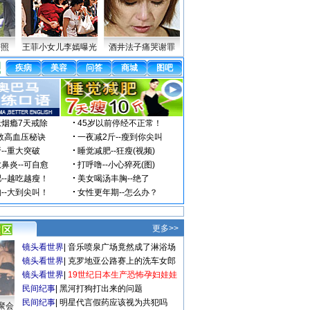
密照
王菲小女儿李嫣曝光
酒井法子痛哭谢罪
更多>>
镜头看世界
|
音乐喷泉广场竟然成了淋浴场
镜头看世界
|
克罗地亚公路赛上的洗车女郎
镜头看世界
|
19世纪日本生产恐怖孕妇娃娃
民间纪事
|
黑河打狗打出来的问题
民间纪事
|
明星代言假药应该视为共犯吗
聚会