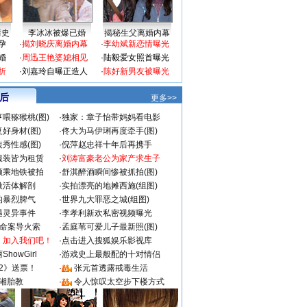
情史
李冰冰被爆已婚
揭秘生父离婚内幕
孕
·
揭刘晓庆离婚内幕
·
李幼斌新恋情曝光
婚
·
周迅王艳婆媳相见
·
陆毅爱女照首曝光
折
·
刘嘉玲自曝正造人
·
陈好新男友被曝光
 后
更多>>
喂猕猴桃(图)
·
独家：章子怡带妈妈看电影
好身材(图)
·
佟大为马伊琍再度牵手(图)
秀性感(图)
·
倪萍赵忠祥十年后再携手
服装皆为租赁
·
刘涛富豪老公为家产求生子
颜乘地铁被拍
·
舒淇醉酒瞬间惨被抓拍(图)
做活体解剖
·
实拍漂亮的地摊西施(组图)
的暴烈脾气
·
世界九大罪恶之城(组图)
遇灵异事件
·
李孝利新欢私密视频曝光
成命案导火索
·
孟庭苇可爱儿子最新照(图)
：加入我们吧！
·
点击进入搜狐娱乐影视库
howGirl
·
游戏史上最般配的十对情侣
2》送票！
·
张元首透露戒毒生活
湘胎教
·
令人惊叹太空步下楼方式