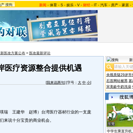
地产
搜狗
新闻
-
体育
-
S
-
娱乐
-
V
-
财经
-
IT
-
汽车
-
房产
-
家居
-
国新医改方案公布
>
医改最新评论
新
岸医疗资源整合提供机遇
央视质疑29岁市
石首网站被黑
篡
[
我来说两句
] [字号：
大
中
小
]
宋美龄牛奶洗澡
瑛瑞 王建华 赵博）台湾医疗器材行业的一支庞
们来说十分宝贵的商业机会。
中学生乘直升机