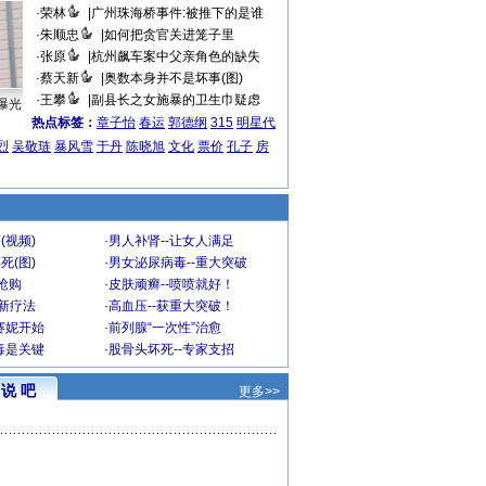
·
荣林
|
广州珠海桥事件:被推下的是谁
·
朱顺忠
|
如何把贪官关进笼子里
·
张原
|
杭州飙车案中父亲角色的缺失
·
蔡天新
|
奥数本身并不是坏事(图)
·
王攀
|
副县长之女施暴的卫生巾疑虑
曝光
热点标签：
章子怡
春运
郭德纲
315
明星代
烈
吴敬琏
暴风雪
于丹
陈晓旭
文化
票价
孔子
房
(视频)
·
男人补肾--让女人满足
死(图)
·
男女泌尿病毒--重大突破
”抢购
·
皮肤顽癣--喷喷就好！
-新疗法
·
高血压--获重大突破！
赛妮开始
·
前列腺“一次性”治愈
毒是关键
·
股骨头坏死--专家支招
说 吧
更多>>