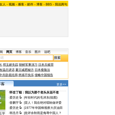
女人
-
视频
-
播客
-
邮件
-
博客
-
BBS
-
我说两句
闻
网页
博客
音乐
图片
说吧
长
邓玉娇失踪
朝鲜军事演习
日本兵赎罪
改温总讲话
夏日减肥秘方
日本瘦脸法
中共卧底结局
慈禧不快乐
侵略中国报告
更多>>
·
怀念丁聪：我以为那个老头永远不老
·
爱历史
|
年轻时代的毛泽东(组图)
·
曾鹏宇
|
雷人！我在绝对唱响做评委
·
爱历史
|
1977年华国锋视察大庆油田
·
韩浩月
|
批评余秋雨是侮辱中国人？
上学