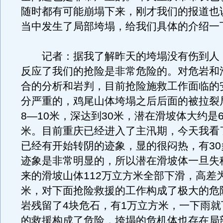
随时都有可能崩塌下来，刚才我们的报道也
当中发生了局部垮塌，给我们具体的介绍一
记者：据我了解昨天的垮塌没有伤到人，
反应了我们的抢险是非常危险的。对危岩和
合的分析和岩判，目前抢险施救工作面临的
分严重的，鸡尾山体垮塌之后后面的被拉裂
8—10米，深达到30米，潜在滑坡体大约是6
米。目前重庆已经进入了主汛期，今天我看
已经有开始转阴的迹象，显的很闷热，有30
迹象是非常明显的，所以潜在滑坡体一旦失
来的滑坡山体112万立方米全部下滑，高差为8
米，对下面抢险救援的工作构成了极大的危
岩残留了4块危石，有1万立方米，一下雨就
的救援构成了危险，垮塌的危机体也存在局