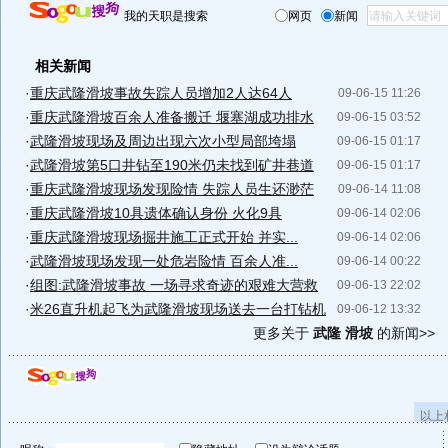
我的天职是搜索
网页
新闻
相关新闻
·
重庆武隆滑坡事故失踪人员增加2人达64人
09-06-15 11:26
·
重庆武隆滑坡百余人准备搬迁 堰塞湖成功排水
09-06-15 03:52
·
武隆滑坡现场及周边出现六次小型局部垮塌
09-06-15 01:17
·
武隆滑坡第5口井钻至190米仍未找到矿井巷道
09-06-15 01:17
·
重庆武隆滑坡现场发现险情 失踪人员生还渺茫
09-06-14 11:08
·
重庆武隆滑坡10具遗体确认身份 火化9具
09-06-14 02:06
·
重庆武隆滑坡现场掘井施工正式开始 并实...
09-06-14 02:06
·
武隆滑坡现场发现一处危岩险情 百余人准...
09-06-14 00:22
·
组图:武隆滑坡事故 一场寻求奇迹的艰难大营救
09-06-13 22:02
·
米26直升机起飞为武隆滑坡现场送去一台打钻机
09-06-12 13:32
更多关于
武隆 滑坡
的新闻>>
以上