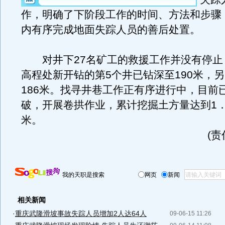
作，明确了下阶段工作的时间、方法和步骤
内有序完成地面失踪人员的善后处置。
对井下27名矿工的救援工作并没有停止，
高程处新开钻的第5个井已钻深至190米，
186米。找寻井巷工作正有序进行中，目前
破，开展卷拱作业，累计挖掘土方量达到1．
米。
(
我的天职是搜索
网页
新闻
相关新闻
·
重庆武隆滑坡事故失踪人员增加2人达64人
09-06-15 11:26