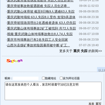
·
重庆武隆滑坡现场发现险情 失踪人员生还渺茫
09-06-14 11:08
·
重庆滑坡事故救援遇困难 失踪人员生还希...
09-06-11 02:03
·
重庆武隆山体滑坡:截至8日晚9人遇难63人失踪
09-06-09 08:05
·
重庆武隆垮塌续:63人失踪8人受伤 发现9具遗体
09-06-08 23:38
·
重庆滑坡现场清理出2名遇难者遗体 63人仍失踪
09-06-08 20:28
·
重庆武隆山体垮塌事故2矿工被找到 共72人失踪
09-06-07 15:52
·
视频:重庆武隆山体垮塌事故救出8人74人失踪
09-06-07 10:09
·
重庆市垮塌事故已有2名失踪工人安全回家
09-06-06 23:59
·
山西兴县煤矿事故抢险因暴雨被中断 矿工...
07-07-26 19:40
更多关于
重庆 失踪
的新闻>>
以上
昵称：
隐藏地址
设为辩论话题