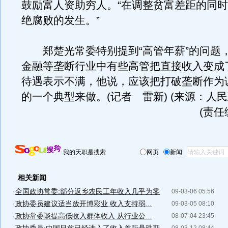
鼓励富人资助穷人。“在调整贫富差距的同
绝腐败的发生。”
郑楚光常委特别提到“高管年薪”的问题
金融等垄断行业中有些高管把直接收入变成
待遇表示不满，他说，应该把打破垄断作为
的一个典型来做。(记者 雷新) (来源：人民
(责任
我的天职是搜索
网页
新闻
相关新闻
·
全国政协常委:部分返乡农民工年收入几乎为零
09-03-06 05:56
·
政协委员建议适当放开博彩业 收入支持弱...
09-03-05 08:10
·
政协常委谈提高低收入群体收入 从行业公...
08-07-04 23:45