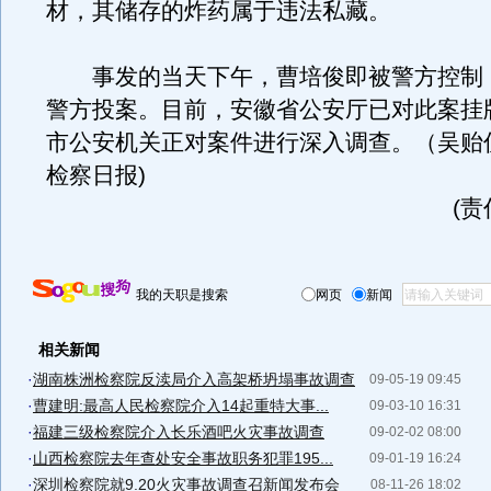
材，其储存的炸药属于违法私藏。
事发的当天下午，曹培俊即被警方控制
警方投案。目前，安徽省公安厅已对此案挂
市公安机关正对案件进行深入调查。（吴贻伙
检察日报)
(
我的天职是搜索
网页
新闻
相关新闻
·
湖南株洲检察院反渎局介入高架桥坍塌事故调查
09-05-19 09:45
·
曹建明:最高人民检察院介入14起重特大事...
09-03-10 16:31
·
福建三级检察院介入长乐酒吧火灾事故调查
09-02-02 08:00
·
山西检察院去年查处安全事故职务犯罪195...
09-01-19 16:24
·
深圳检察院就9.20火灾事故调查召新闻发布会
08-11-26 18:02