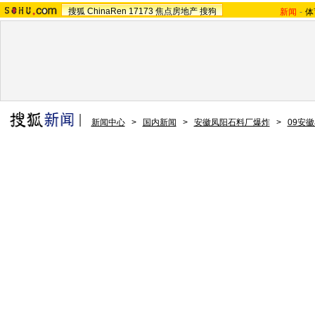
搜狐
ChinaRen
17173
焦点房地产
搜狗
新闻
-
体
新闻中心
>
国内新闻
>
安徽凤阳石料厂爆炸
>
09安