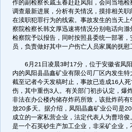
作的副检察长戚玉春赶赴凤阳，会同当地检
调查最新进展，分析有关情况，摸排相关职
在渎职犯罪行为的线索。事故发生的当天上
察院检察长韩文厚迅速将情况分别电话向滁
检察院予以报告，同时按照县委统一部署，
员，负责做好其中一户伤亡人员家属的抚慰
6月21日凌晨3时17分，位于安徽省凤
内的凤阳县晶鑫矿业有限公司厂区内发生特
截至记者今天发稿时止，事故已造成16人死
伤，其中重伤3人。有关部门初步认定，爆
非法在办公楼内储存炸药所致，该批炸药有5
放20多天。据介绍，凤阳晶鑫矿业公司是200
成立的一家私营企业，法定代表人为曹培俊
是一个石英砂生产加工企业，非采矿企业，