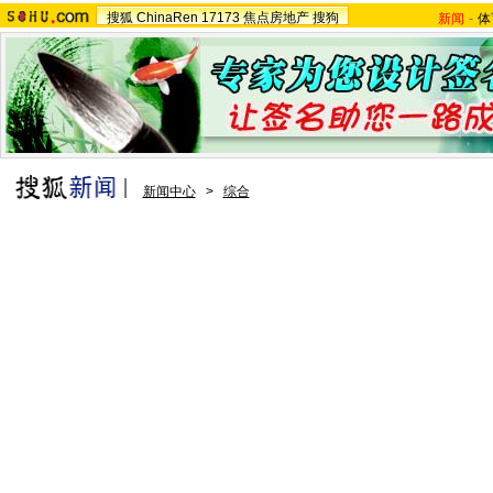
搜狐
ChinaRen
17173
焦点房地产
搜狗
新闻
-
体
新闻中心
>
综合