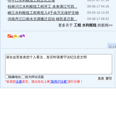
·
亭子口水利枢纽工程正式立项
09-07-07 07:34
·
桂林川江水利枢纽工程开工 未来漓江可四...
09-06-17 04:18
·
峡江水利枢纽工程将投入4千余万元保护文物
09-05-10 14:45
·
河南丹江口南水北调搬迁启动 移民喜迁新...
09-08-17 08:32
更多关于
工程 水利枢纽
的新闻>>
以上
隐藏地址
设为辩论话题
*欢迎您
注册
发言。请点击右上角
“新用户注册”
进行注册！