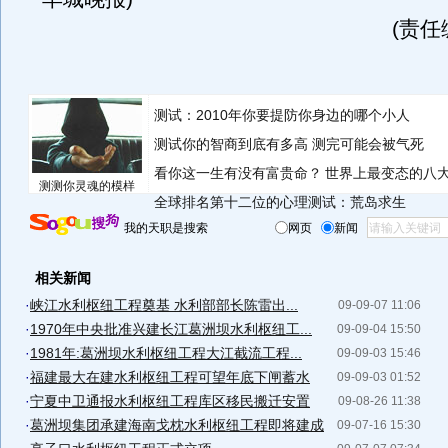
(责任
测试：2010年你要提防你身边的哪个小人
测试你的智商到底有多高 测完可能会被气死
看你这一生有没有富贵命？
世界上最变态的八
测测你灵魂的模样
全球排名第十二位的心理测试：荒岛求生
我的天职是搜索
网页
新闻
相关新闻
·
峡江水利枢纽工程奠基 水利部部长陈雷出...
09-09-07 11:06
·
1970年中央批准兴建长江葛洲坝水利枢纽工...
09-09-04 15:50
·
1981年:葛洲坝水利枢纽工程大江截流工程...
09-09-03 15:46
·
福建最大在建水利枢纽工程可望年底下闸蓄水
09-09-03 01:52
·
宁夏中卫通报水利枢纽工程库区移民搬迁安置
09-08-26 11:38
·
葛洲坝集团承建海南戈枕水利枢纽工程即将建成
09-07-16 15:30