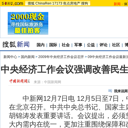
搜狐
ChinaRen
17173
焦点房地产
搜狗
新闻
-
体
国内
|
国际
|
社会
|
军事
|
公益
|
评论
|
社区
|
新闻中心
>
国内新闻
>
2009年中央经济工作会议召开
>
09中央经济工作会议最新
中央经济工作会议强调改善民
来源：
中国新闻网
我来说两
中新网12月7日电 12月5日至7日
在北京召开。中共中央总书记、国家主
胡锦涛发表重要讲话。会议提出，必须
大内需内在统一，更加注重围绕保障和