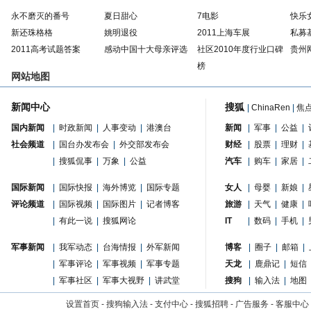
永不磨灭的番号
夏日甜心
7电影
快乐
新还珠格格
姚明退役
2011上海车展
私募
2011高考试题答案
感动中国十大母亲评选
社区2010年度行业口碑
贵州
榜
网站地图
新闻中心
搜狐
|
ChinaRen
|
焦
国内新闻
|
时政新闻
|
人事变动
|
港澳台
新闻
|
军事
|
公益
|
社会频道
|
国台办发布会
|
外交部发布会
财经
|
股票
|
理财
|
|
搜狐侃事
|
万象
|
公益
汽车
|
购车
|
家居
|
国际新闻
|
国际快报
|
海外博览
|
国际专题
女人
|
母婴
|
新娘
|
评论频道
|
国际视频
|
国际图片
|
记者博客
旅游
|
天气
|
健康
|
|
有此一说
|
搜狐网论
IT
|
数码
|
手机
|
军事新闻
|
我军动态
|
台海情报
|
外军新闻
博客
|
圈子
|
邮箱
|
|
军事评论
|
军事视频
|
军事专题
天龙
|
鹿鼎记
|
短信
|
军事社区
|
军事大视野
|
讲武堂
搜狗
|
输入法
|
地图
设置首页
-
搜狗输入法
-
支付中心
-
搜狐招聘
-
广告服务
-
客服中心