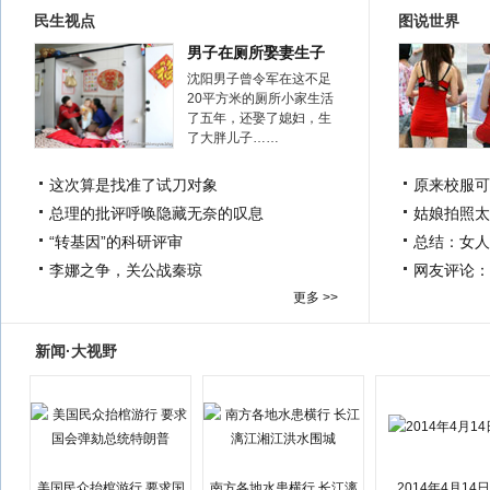
民生视点
图说世界
男子在厕所娶妻生子
沈阳男子曾令军在这不足
20平方米的厕所小家生活
了五年，还娶了媳妇，生
了大胖儿子……
这次算是找准了试刀对象
原来校服可
总理的批评呼唤隐藏无奈的叹息
姑娘拍照太
“转基因”的科研评审
总结：女人
李娜之争，关公战秦琼
网友评论：
更多 >>
新闻·大视野
美国民众抬棺游行 要求国
南方各地水患横行 长江漓
2014年4月14