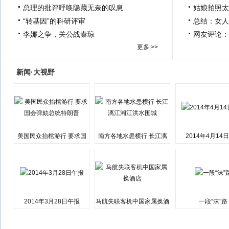
总理的批评呼唤隐藏无奈的叹息
姑娘拍照太
“转基因”的科研评审
总结：女人
李娜之争，关公战秦琼
网友评论：
更多 >>
新闻·大视野
美国民众抬棺游行 要求国
南方各地水患横行 长江漓
2014年4月14
会弹劾总统特朗普
江湘江洪水围城
2014年3月28日午报
马航失联客机中国家属换酒
一段“沫”路
店