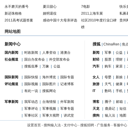
永不磨灭的番号
夏日甜心
7电影
快乐
新还珠格格
姚明退役
2011上海车展
私募
2011高考试题答案
感动中国十大母亲评选
社区2010年度行业口碑
贵州
榜
网站地图
新闻中心
搜狐
|
ChinaRen
|
焦
国内新闻
|
时政新闻
|
人事变动
|
港澳台
新闻
|
军事
|
公益
|
社会频道
|
国台办发布会
|
外交部发布会
财经
|
股票
|
理财
|
|
搜狐侃事
|
万象
|
公益
汽车
|
购车
|
家居
|
国际新闻
|
国际快报
|
海外博览
|
国际专题
女人
|
母婴
|
新娘
|
评论频道
|
国际视频
|
国际图片
|
记者博客
旅游
|
天气
|
健康
|
|
有此一说
|
搜狐网论
IT
|
数码
|
手机
|
军事新闻
|
我军动态
|
台海情报
|
外军新闻
博客
|
圈子
|
邮箱
|
|
军事评论
|
军事视频
|
军事专题
天龙
|
鹿鼎记
|
短信
|
军事社区
|
军事大视野
|
讲武堂
搜狗
|
输入法
|
地图
设置首页
-
搜狗输入法
-
支付中心
-
搜狐招聘
-
广告服务
-
客服中心