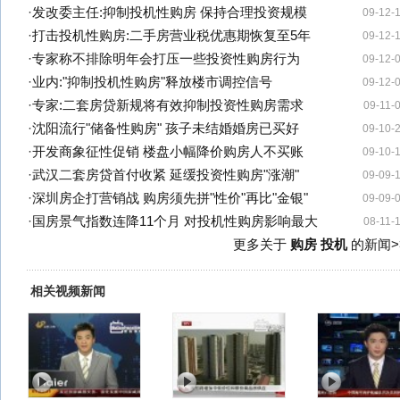
·
发改委主任:抑制投机性购房 保持合理投资规模
09-12-
·
打击投机性购房:二手房营业税优惠期恢复至5年
09-12-
·
专家称不排除明年会打压一些投资性购房行为
09-12-
·
业内:"抑制投机性购房"释放楼市调控信号
09-12-
·
专家:二套房贷新规将有效抑制投资性购房需求
09-11-
·
沈阳流行"储备性购房" 孩子未结婚婚房已买好
09-10-
·
开发商象征性促销 楼盘小幅降价购房人不买账
09-10-
·
武汉二套房贷首付收紧 延缓投资性购房"涨潮"
09-09-
·
深圳房企打营销战 购房须先拼"性价"再比"金银"
09-09-
·
国房景气指数连降11个月 对投机性购房影响最大
08-11-
更多关于
购房 投机
的新闻>
相关视频新闻