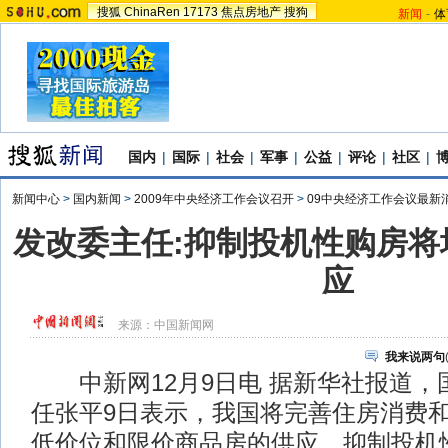
搜狐
ChinaRen
17173
焦点房地产
搜狗
新闻
-
体
国内
|
国际
|
社会
|
军事
|
公益
|
评论
|
社区
|
新闻中心
>
国内新闻
>
2009年中央经济工作会议召开
>
09中央经济工作会议最新
发改委主任:抑制投机性购房将
应
来源：
中国新闻网
我来说两句
中新网12月9日电 据新华社报道，
任张平9日表示，我国将完善住房消费
低价位和限价商品房的供应，抑制投机