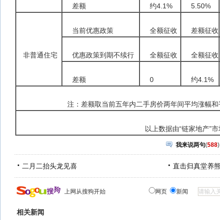
差额
约4.1%
5.50%
当前优惠政策
全额征收
差额征收
非普通住宅
优惠政策到期不续行
全额征收
全额征收
差额
0
约4.1%
注：差额取当前五年内二手房价两年间平均涨幅和
以上数据由“链家地产”
我来说两句
(
588
)
二月二抬头龙见喜
直击归真堂养
上网从搜狗开始
网页
新闻
相关新闻