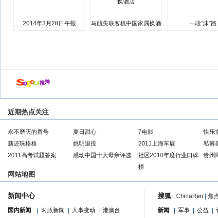
2014年3月28日午报
马航失联客机中国家属换酒
一段“沫”路
店
近期热点关注
永不磨灭的番号
夏日甜心
7电影
快乐
新还珠格格
姚明退役
2011上海车展
私募
2011高考试题答案
感动中国十大母亲评选
社区2010年度行业口碑
贵州
榜
网站地图
新闻中心
搜狐
|
ChinaRen
|
焦
国内新闻
|
时政新闻
|
人事变动
|
港澳台
新闻
|
军事
|
公益
|