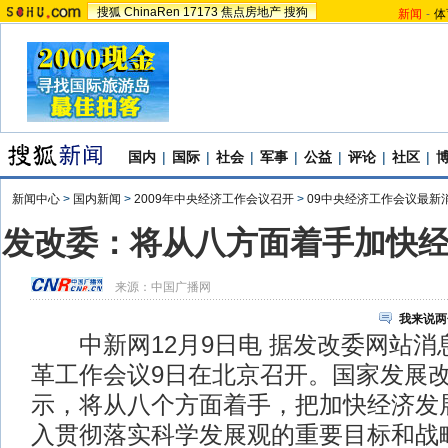
搜狐
ChinaRen
17173
焦点房地产
搜狗
新闻
-
体
国内
|
国际
|
社会
|
军事
|
公益
|
评论
|
社区
|
新闻中心
>
国内新闻
>
2009年中央经济工作会议召开
>
09中央经济工作会议最新
发改委：将从八方面着手加快
来源：
中国广播网
我来说两
中新网12月9日电 据发改委网站消
革工作会议9日在北京召开。国家发展
示，将从八个方面着手，把加快经济发
入贯彻落实科学发展观的重要目标和战