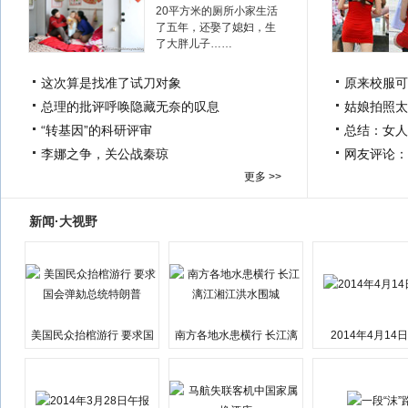
20平方米的厕所小家生活
了五年，还娶了媳妇，生
了大胖儿子……
这次算是找准了试刀对象
原来校服可
总理的批评呼唤隐藏无奈的叹息
姑娘拍照太
“转基因”的科研评审
总结：女人
李娜之争，关公战秦琼
网友评论：
更多 >>
新闻·大视野
美国民众抬棺游行 要求国
南方各地水患横行 长江漓
2014年4月14
会弹劾总统特朗普
江湘江洪水围城