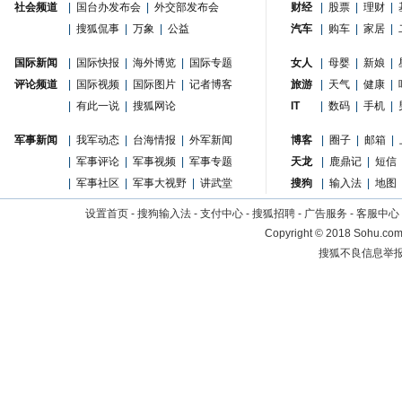
社会频道
|
国台办发布会
|
外交部发布会
财经
|
股票
|
理财
|
|
搜狐侃事
|
万象
|
公益
汽车
|
购车
|
家居
|
国际新闻
|
国际快报
|
海外博览
|
国际专题
女人
|
母婴
|
新娘
|
评论频道
|
国际视频
|
国际图片
|
记者博客
旅游
|
天气
|
健康
|
|
有此一说
|
搜狐网论
IT
|
数码
|
手机
|
军事新闻
|
我军动态
|
台海情报
|
外军新闻
博客
|
圈子
|
邮箱
|
|
军事评论
|
军事视频
|
军事专题
天龙
|
鹿鼎记
|
短信
|
军事社区
|
军事大视野
|
讲武堂
搜狗
|
输入法
|
地图
设置首页
-
搜狗输入法
-
支付中心
-
搜狐招聘
-
广告服务
-
客服中心
Copyright
©
2018 Sohu.com 
搜狐不良信息举