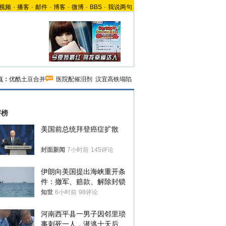
视频
-
播客
-
邮件
-
博客
-
微博
-
BBS
-
我说两句
点：
优酷土豆合并
医院配催泪剂
汉宜高铁塌陷
评榜
美国前总统拜登癌症扩散
封面新闻
7小时前
145评论
伊朗向美国提出海峡重开条
件：撤军、赔款、解除封锁
知世
6小时前
98评论
河南西平县一男子因邻里琐
事刺死一人，潜逃十天后在