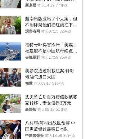
新京报
昨天14:29
77评论
越南出版业出了个大案，但
不用怀疑他们把红旗扛下去
的决心
观察者网
昨天07:15
32评论
福特号吓得冒冷汗！美媒：
福建舰不是中国航母终点，
而是新起点！
尖锋视野
前天17:59
25评论
美参院通过制裁法案 针对
俄油气进口大国
知世
昨天09:17
51评论
丈夫坠亡后百万赔偿款被婆
家转移，妻女仅得3万元
新快报
昨天09:12
51评论
八村塁/河村出战世预赛 中
国男篮错过最强日本队
中国篮镜头
前天13:58
36评论