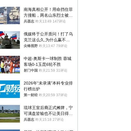
南海真相公开！用命挡住菲
方撞船，两名山东烈士被授
武警最高荣誉
兵器志
昨天13:49
147评论
俄媒终于公开质问！打了乌
克兰这么久,为什么赢不了?
答案令人沉默
尖锋视野
昨天13:47
79评论
中超-奥斯卡一球制胜 蓉城
客场0-1玉昆6轮不胜
射门中国
昨天21:59
31评论
2026年“未录满”本科专业排
行榜出炉
第一财经
昨天20:59
37评论
琉球王室后裔正式摊牌，宁
可满盘皆输也不让美日得
逞，中国成关键
兵器志
昨天15:18
27评论