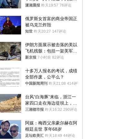
十多公里外一片玉米地里落
潇湘晨报
昨天19:57
76评论
网
俄罗斯女首富的商业帝国正
被乌克兰炸毁
知世
昨天20:27
147评论
伊朗方面展示被击落的美以
飞机残骸：包括一架美军F-
15战斗机残骸以及多架无人
新京报
7小时前
82评论
机等
十多万人报名的考试，成绩
全部作废，公平么？
中国新闻周刊
昨天21:08
414评论
台风“白海豚”来临，浙江一
家四口走在海边堤坝上，其
中9岁男孩被巨浪卷入海
三湘都市报
昨天16:32
290评论
中，搜救仍在进行
阿媒：梅西父亲豪尔赫在阿
根廷去世 享年68岁
足坛欧美汇
昨天18:49
44评论