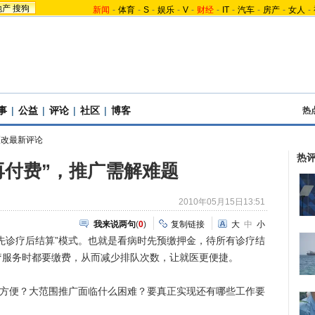
地产
搜狗
新闻
-
体育
-
S
-
娱乐
-
V
-
财经
-
IT
-
汽车
-
房产
-
女人
-
事
|
公益
|
评论
|
社区
|
博客
热
医改最新评论
热
再付费”，推广需解难题
2010年05月15日13:51
我来说两句
(
0
)
复制链接
大
中
小
诊疗后结算”模式。也就是看病时先预缴押金，待所有诊疗结
疗服务时都要缴费，从而减少排队次数，让就医更便捷。
方便？大范围推广面临什么困难？要真正实现还有哪些工作要