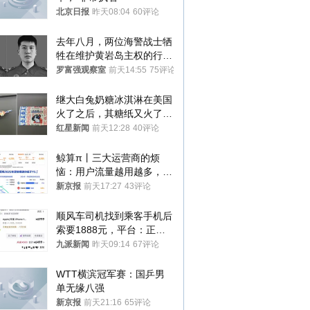
北京日报
昨天08:04
60评论
去年八月，两位海警战士牺
牲在维护黄岩岛主权的行动
中
罗富强观察室
前天14:55
75评论
继大白兔奶糖冰淇淋在美国
火了之后，其糖纸又火了！
海外博主盛赞：平面设计经
红星新闻
前天12:28
40评论
典之作
鲸算π丨三大运营商的烦
恼：用户流量越用越多，收
入却越来越少
新京报
前天17:27
43评论
顺风车司机找到乘客手机后
索要1888元，平台：正和
司机沟通协商
九派新闻
昨天09:14
67评论
WTT横滨冠军赛：国乒男
单无缘八强
新京报
前天21:16
65评论