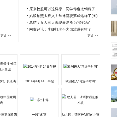
原来校服可以这样穿！同学你也太销魂了
姑娘拍照太投入！丝袜都脱落成这样了(图)
总结：女人三大表现最易沦为“替代品”
网友评论：李娜打球不为国难道有错？
更多 >>
更多 >>
横行 长江漓
2014年4月14日午报
欧洲进入“习近平时间”
水围城
中国家属换酒
一段“沫”路
幼儿园，请呵护我们的小孩