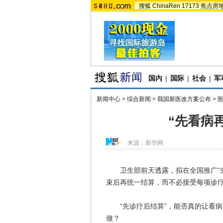
搜狐
ChinaRen
17173
焦点房
国内
|
国际
|
社会
|
军
新闻中心
>
综合新闻
>
我国新医改方案公布
>
“先看病
来源：
新华网
卫生部前天透露，拟在全国推广“先
束后再统一结算，而不必接受每项诊
“先诊疗后结算”，能否真的让看病
做？