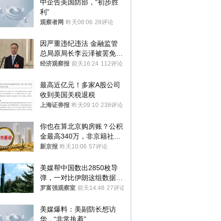
中企告美国防部，“初步胜
利”
观察者网
昨天08:06
28评论
因严重违纪违法 金融监管
总局原局长李云泽被罢免全
国人大代表
经济观察报
前天16:24
112评论
最高近亿元！多家A股公司
收到美国关税退税
上海证券报
昨天09:10
238评论
你也在算北京购房账？公积
金最高340万，非京籍社保
1年
新京报
昨天10:06
57评论
美媒帮中国数出2850枚导
弹，一对比伊朗这组数据，
发现出大事了
罗富强观察室
前天14:48
27评论
美媒爆料：美副防长想访
华，“非常执着”