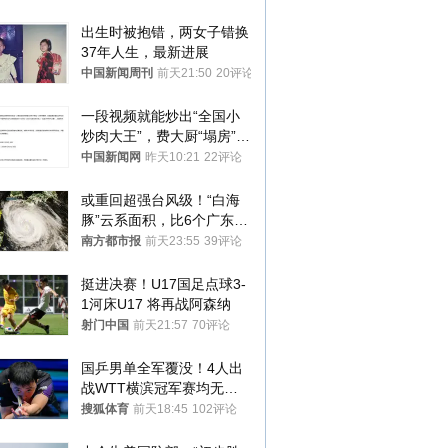
出生时被抱错，两女子错换
37年人生，最新进展
中国新闻周刊
前天21:50
20评论
一段视频就能炒出“全国小
炒肉大王”，费大厨“塌房”了
吗？
中国新闻网
昨天10:21
22评论
或重回超强台风级！“白海
豚”云系面积，比6个广东还
大！深圳官方：注意这件事
南方都市报
前天23:55
39评论
挺进决赛！U17国足点球3-
1河床U17 将再战阿森纳
射门中国
前天21:57
70评论
国乒男单全军覆没！4人出
战WTT横滨冠军赛均无缘
八强
搜狐体育
前天18:45
102评论