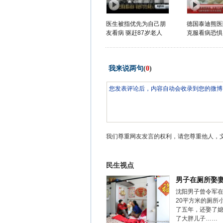
医生被指优先为自己朋
德国泰迪熊医
友看病 驱赶87岁老人
克服看病恐惧
我来说两句
(
0
)
我们尊重网友发言的权利，请您尊重他人，
民生视点
男子在厕所娶
沈阳男子曾令军
20平方米的厕所
了五年，还娶了
了大胖儿子……