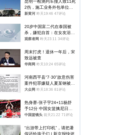
昆明一检测列车撞人致11死
2伤，施工业务外包单位被
罚1.5万元，国铁昆明局被
新黄河
昨天19:46
47评论
罚300万元
20岁中国富二代在泰国被
杀，嫌犯自首：在女友浴室
看到他
观察者网
昨天23:11
34评论
周末打虎！退休一年后，宋
致远被查
华商网
昨天10:24
65评论
河南西平县“7·30”故意伤害
案件犯罪嫌疑人夏某钢被抓
获
大众网
昨天18:36
81评论
热身赛-张子宇24+11杨舒
予12分 中国女篮擒尼日利
亚
中国篮镜头
前天21:22
71评论
“出游带上打印机”，请把暑
假还给孩子们 | 新京报快评