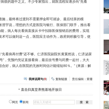
烦的题中之义。不少专家指出，就医流程应逐步向“先看
施，最终将过渡到不需要押金即可就诊、最后结算的模
张澄宇说，理想的方式是医院与银行、医保部门联手，推出看
功能，病人每次看病直接从卡中扣除医保报销后的费用，实现
技术可以做到这一点，医院应主动作为，政府则积极引导，使
先看病再付费”还不够。仁济医院副院长黄翼然说，仁济泌尿
挂号”，凭预约凭证直接看病，最后挂号费与药费一起付，大大
合好，病人在医院的无效时间估计能缩短80％。” (来源：解
我来说两句
(
0
)
复制链接
责任编辑：黄珊
直击归真堂养熊基地开放日
网页
新闻