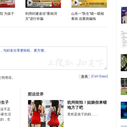
院 为孩子
利用封建迷信"看病消
山东一"医生"瞄一眼能
灾"进行诈骗
看病 说重病骗钱
[Ctrl+Enter]
文明用语。
图说世界
妻生子
杭州街拍！姑娘你来错
地方了吧
在这不足
小家生活
竟然是孩子的妈……
媳妇，生