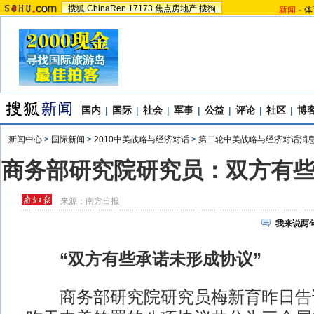
搜狐
ChinaRen
17173
焦点房地产
搜狗
新闻
-
体
国内
|
国际
|
社会
|
军事
|
公益
|
评论
|
社区
|
博
新闻中心
>
国际新闻
>
2010中美战略与经济对话
>
第二轮中美战略与经济对话消
商务部研究院研究员：双方有
来源：
南方日报
我来说两
“双方有些承诺未形成协议”
商务部研究院研究员梅新育昨日告