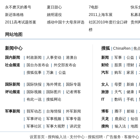
永不磨灭的番号
夏日甜心
7电影
快乐
新还珠格格
姚明退役
2011上海车展
私募
2011高考试题答案
感动中国十大母亲评选
社区2010年度行业口碑
贵州
榜
网站地图
新闻中心
搜狐
|
ChinaRen
|
焦
国内新闻
|
时政新闻
|
人事变动
|
港澳台
新闻
|
军事
|
公益
|
社会频道
|
国台办发布会
|
外交部发布会
财经
|
股票
|
理财
|
|
搜狐侃事
|
万象
|
公益
汽车
|
购车
|
家居
|
国际新闻
|
国际快报
|
海外博览
|
国际专题
女人
|
母婴
|
新娘
|
评论频道
|
国际视频
|
国际图片
|
记者博客
旅游
|
天气
|
健康
|
|
有此一说
|
搜狐网论
IT
|
数码
|
手机
|
军事新闻
|
我军动态
|
台海情报
|
外军新闻
博客
|
圈子
|
邮箱
|
|
军事评论
|
军事视频
|
军事专题
天龙
|
鹿鼎记
|
短信
|
军事社区
|
军事大视野
|
讲武堂
搜狗
|
输入法
|
地图
设置首页
-
搜狗输入法
-
支付中心
-
搜狐招聘
-
广告服务
-
客服中心