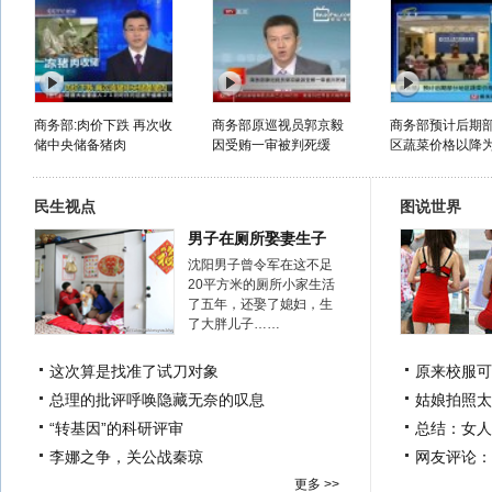
商务部:肉价下跌 再次收
商务部原巡视员郭京毅
商务部预计后期
储中央储备猪肉
因受贿一审被判死缓
区蔬菜价格以降
民生视点
图说世界
男子在厕所娶妻生子
沈阳男子曾令军在这不足
20平方米的厕所小家生活
了五年，还娶了媳妇，生
了大胖儿子……
这次算是找准了试刀对象
原来校服可
总理的批评呼唤隐藏无奈的叹息
姑娘拍照太
“转基因”的科研评审
总结：女人
李娜之争，关公战秦琼
网友评论：
更多 >>