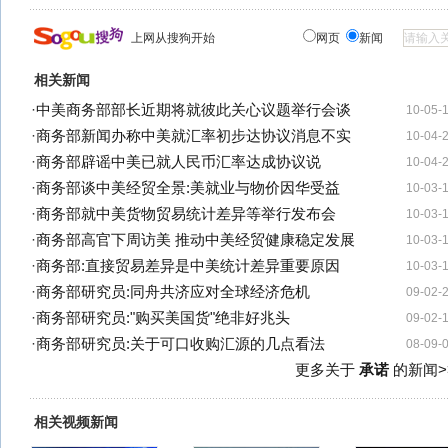
上网从搜狗开始
网页
新闻
相关新闻
·
中美商务部部长近期将就彼此关心议题举行会谈
10-05-
·
商务部新闻办称中美就汇率初步达协议消息不实
10-04-
·
商务部辟谣中美已就人民币汇率达成协议说
10-04-
·
商务部谈中美经贸全景:美就业与物价因华受益
10-03-
·
商务部就中美货物贸易统计差异等举行发布会
10-03-
·
商务部高官下周访美 推动中美经贸健康稳定发展
10-03-
·
商务部:直接贸易差异是中美统计差异重要原因
10-03-
·
商务部研究员:同舟共济应对全球经济危机
09-02-
·
商务部研究员:"购买美国货"绝非好兆头
09-02-
·
商务部研究员:关于可口收购汇源的几点看法
08-09-
更多关于
承诺
的新闻>
相关视频新闻