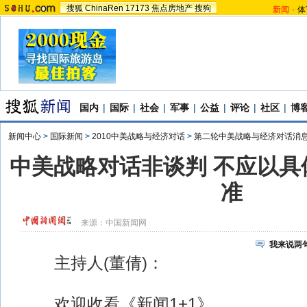
搜狐
ChinaRen
17173
焦点房地产
搜狗
新闻
-
体
国内
|
国际
|
社会
|
军事
|
公益
|
评论
|
社区
|
博
新闻中心
>
国际新闻
>
2010中美战略与经济对话
>
第二轮中美战略与经济对话消
中美战略对话非谈判 不应以具
准
来源：
中国新闻网
我来说两
主持人(董倩)：
欢迎收看《新闻1+1》。