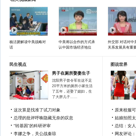
杨洁篪解读中美战略对
中美将以合作的方式承
外交部 对话对中
话
认中国市场经济地位
关系发展具有重要.
民生视点
图说世界
男子在厕所娶妻生子
沈阳男子曾令军在这不足
20平方米的厕所小家生活
了五年，还娶了媳妇，生
了大胖儿子……
这次算是找准了试刀对象
原来校服可
总理的批评呼唤隐藏无奈的叹息
姑娘拍照太
“转基因”的科研评审
总结：女人
李娜之争，关公战秦琼
网友评论：