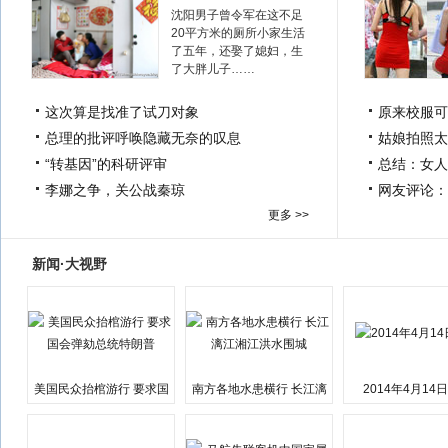
沈阳男子曾令军在这不足
20平方米的厕所小家生活
了五年，还娶了媳妇，生
了大胖儿子……
这次算是找准了试刀对象
原来校服可
总理的批评呼唤隐藏无奈的叹息
姑娘拍照太
“转基因”的科研评审
总结：女人
李娜之争，关公战秦琼
网友评论：
更多 >>
新闻·大视野
美国民众抬棺游行 要求国
南方各地水患横行 长江漓
2014年4月14
会弹劾总统特朗普
江湘江洪水围城