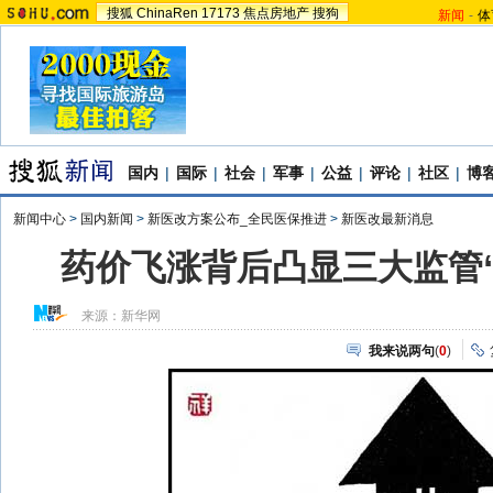
搜狐
ChinaRen
17173
焦点房地产
搜狗
新闻
-
体
国内
|
国际
|
社会
|
军事
|
公益
|
评论
|
社区
|
博
新闻中心
>
国内新闻
>
新医改方案公布_全民医保推进
>
新医改最新消息
药价飞涨背后凸显三大监管“
来源：
新华网
我来说两句
(
0
)