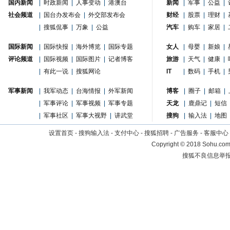
国内新闻
|
时政新闻
|
人事变动
|
港澳台
新闻
|
军事
|
公益
|
社会频道
|
国台办发布会
|
外交部发布会
财经
|
股票
|
理财
|
|
搜狐侃事
|
万象
|
公益
汽车
|
购车
|
家居
|
国际新闻
|
国际快报
|
海外博览
|
国际专题
女人
|
母婴
|
新娘
|
评论频道
|
国际视频
|
国际图片
|
记者博客
旅游
|
天气
|
健康
|
|
有此一说
|
搜狐网论
IT
|
数码
|
手机
|
军事新闻
|
我军动态
|
台海情报
|
外军新闻
博客
|
圈子
|
邮箱
|
|
军事评论
|
军事视频
|
军事专题
天龙
|
鹿鼎记
|
短信
|
军事社区
|
军事大视野
|
讲武堂
搜狗
|
输入法
|
地图
设置首页
-
搜狗输入法
-
支付中心
-
搜狐招聘
-
广告服务
-
客服中心
Copyright
©
2018 Sohu.com 
搜狐不良信息举