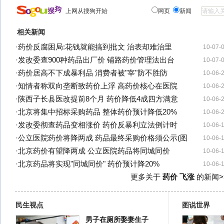
上网从搜狗开始
网页
新闻
相关新闻
·
药价反腐困局:花钱就能搞到批文 治表却难治里
10-07-
·
发改委查900种药品出厂价 铺路药价管理法出台
10-07-
·
药价居高不下成暴利品 消费者被"宰"防不胜防
10-06-
·
知情者称双向垄断致药价上浮 高药价核心在医院
10-06-
·
陕西子长县医改提前8个月 药价降低4成四方满意
10-06-
·
北京将集中招标采购药品 整体药价预计降低20%
10-06-
·
发改委彻查药品变相涨价 药价反暴利立法倒计时
10-06-
·
公立医院药价将降两成 药品最终采购价格须公示(图
10-06-
·
北京药价有望降两成 公立医院药品将同城同价
10-06-
·
北京药品将实现"同城同价" 药价预计降20%
10-06-
更多关于
药价 飞涨
的新闻>
民生视点
图说世界
男子在厕所娶妻生子