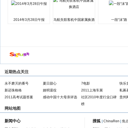
2014年3月28日午报
马航失联客机中国家属换酒
一段“沫”路
店
近期热点关注
永不磨灭的番号
夏日甜心
7电影
快乐
新还珠格格
姚明退役
2011上海车展
私募
2011高考试题答案
感动中国十大母亲评选
社区2010年度行业口碑
贵州
榜
网站地图
新闻中心
搜狐
|
ChinaRen
|
焦