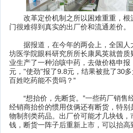
改革定价机制之所以困难重重，根源
门很难得到真实的出厂价和流通差价。
据报道，在今年的两会上，全国人大
坊医学院眼科研究所所长康凤英就曾质
业生产了一种治咳中药，去做价格申报
元，"使劲"报了9.8元，结果被批了30
百姓吃药能不贵吗？”
“想抬价，先断货。”一些药厂销售经
经销商抬价的惯用伎俩还有断货，特别
物制剂类药品。出厂价可能才几块钱，
钱，断货一阵子后重新上市，可以抬高