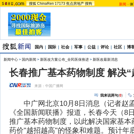
搜狐
ChinaRen
17173
焦点房地产
搜狗
新闻
-
体
国内
|
国际
|
社会
|
军事
|
公益
|
评论
|
社区
|
博
新闻中心
>
国内新闻
>
新医改方案公布_全民医保推进
>
新医改最新消息
长春推广基本药物制度 解决“
来源：
中国广播网
我来说两句
(
0
)
中广网北京10月8日消息（记者赵
《全国新闻联播》报道，长春今天（8
推广基本药物制度，以此解决国家基本
药价"越招越高"的怪象和难题。预计年