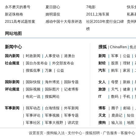
永不磨灭的番号
夏日甜心
7电影
快乐
新还珠格格
姚明退役
2011上海车展
私募
2011高考试题答案
感动中国十大母亲评选
社区2010年度行业口碑
贵州
榜
网站地图
新闻中心
搜狐
|
ChinaRen
|
焦
国内新闻
|
时政新闻
|
人事变动
|
港澳台
新闻
|
军事
|
公益
|
社会频道
|
国台办发布会
|
外交部发布会
财经
|
股票
|
理财
|
|
搜狐侃事
|
万象
|
公益
汽车
|
购车
|
家居
|
国际新闻
|
国际快报
|
海外博览
|
国际专题
女人
|
母婴
|
新娘
|
评论频道
|
国际视频
|
国际图片
|
记者博客
旅游
|
天气
|
健康
|
|
有此一说
|
搜狐网论
IT
|
数码
|
手机
|
军事新闻
|
我军动态
|
台海情报
|
外军新闻
博客
|
圈子
|
邮箱
|
|
军事评论
|
军事视频
|
军事专题
天龙
|
鹿鼎记
|
短信
|
军事社区
|
军事大视野
|
讲武堂
搜狗
|
输入法
|
地图
设置首页
-
搜狗输入法
-
支付中心
-
搜狐招聘
-
广告服务
-
客服中心