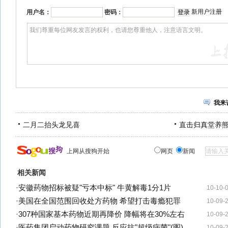
新用户注册
用户名：
密码：
我来
二月二抬头龙见喜
直击归真堂养
上网从搜狗开始
网页
新闻
相关新闻
·
安徽药物招标被疑"亏本中标" 牛黄解毒1分1片
10-10-
·
美国在全国范围回收处方药物 希望打击毒瘾犯罪
10-09-
·
307种国家基本药物近期再降价 降幅将在30%左右
10-09-
·
医药集团启动药物研究课题 反应抗"超级病菌"(图)
10-09-