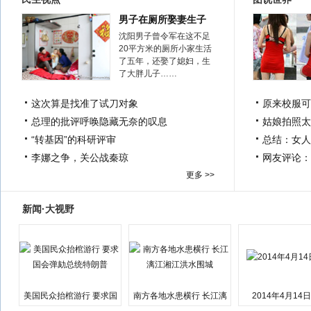
男子在厕所娶妻生子
沈阳男子曾令军在这不足
20平方米的厕所小家生活
了五年，还娶了媳妇，生
了大胖儿子……
这次算是找准了试刀对象
原来校服可
总理的批评呼唤隐藏无奈的叹息
姑娘拍照太
“转基因”的科研评审
总结：女人
李娜之争，关公战秦琼
网友评论：
更多 >>
新闻·大视野
美国民众抬棺游行 要求国
南方各地水患横行 长江漓
2014年4月14
会弹劾总统特朗普
江湘江洪水围城