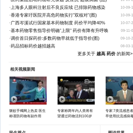
·
上海多人眼科注射后不良反应续 已排除药物感染
10-09-
·
香港专家吁医院开高危药物实行"双核对"(图)
10-09-
·
广西岑溪试行国家基本药物制度 药价平均降40%
10-07-
·
基本药物零售指导价明确"上限" 药价有降有升呼唤
09-11-
·
调价首日探药价:多数药物早就低于指导价(图)
09-10-
·
药品招标药价越招越高
08-03-
更多关于
越高 药价
的新闻>
相关视频新闻
驱蚊手镯网上热卖 医生
专家称两年内人类将有
专家:7类流感患
称谨防药物有副作用
望通过药物活到100岁
早使用抗流感病
民生视点
图说世界