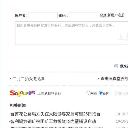
新用户注册
用户名：
密码：
我来
二月二抬头龙见喜
直击归真堂养
上网从搜狗开始
网页
新闻
相关新闻
·
台苏花公路塌方失踪大陆游客家属可望26日抵台
10-10-
·
智利塌方铜矿被困矿工救援隧道内壁铺设启动
10-10-