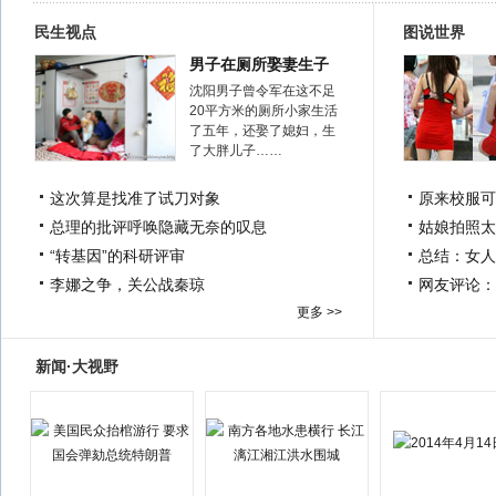
民生视点
图说世界
男子在厕所娶妻生子
沈阳男子曾令军在这不足
20平方米的厕所小家生活
了五年，还娶了媳妇，生
了大胖儿子……
这次算是找准了试刀对象
原来校服可
总理的批评呼唤隐藏无奈的叹息
姑娘拍照太
“转基因”的科研评审
总结：女人
李娜之争，关公战秦琼
网友评论：
更多 >>
新闻·大视野