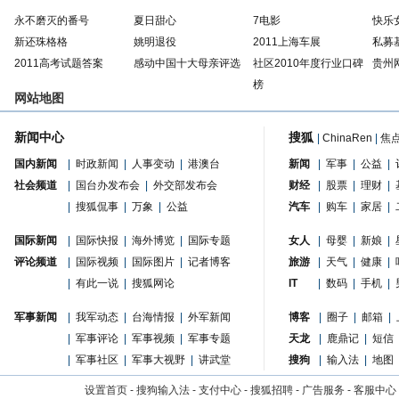
永不磨灭的番号
夏日甜心
7电影
快乐
新还珠格格
姚明退役
2011上海车展
私募
2011高考试题答案
感动中国十大母亲评选
社区2010年度行业口碑
贵州
榜
网站地图
新闻中心
搜狐
|
ChinaRen
|
焦
国内新闻
|
时政新闻
|
人事变动
|
港澳台
新闻
|
军事
|
公益
|
社会频道
|
国台办发布会
|
外交部发布会
财经
|
股票
|
理财
|
|
搜狐侃事
|
万象
|
公益
汽车
|
购车
|
家居
|
国际新闻
|
国际快报
|
海外博览
|
国际专题
女人
|
母婴
|
新娘
|
评论频道
|
国际视频
|
国际图片
|
记者博客
旅游
|
天气
|
健康
|
|
有此一说
|
搜狐网论
IT
|
数码
|
手机
|
军事新闻
|
我军动态
|
台海情报
|
外军新闻
博客
|
圈子
|
邮箱
|
|
军事评论
|
军事视频
|
军事专题
天龙
|
鹿鼎记
|
短信
|
军事社区
|
军事大视野
|
讲武堂
搜狗
|
输入法
|
地图
设置首页
-
搜狗输入法
-
支付中心
-
搜狐招聘
-
广告服务
-
客服中心