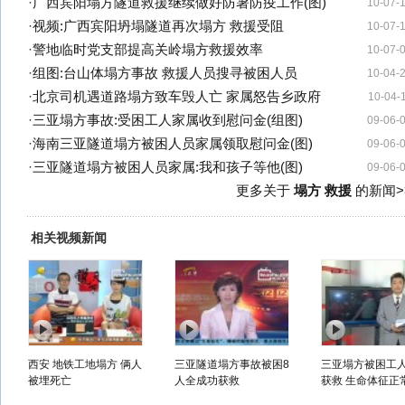
·
广西宾阳塌方隧道救援继续做好防暑防疫工作(图)
10-07-
·
视频:广西宾阳坍塌隧道再次塌方 救援受阻
10-07-
·
警地临时党支部提高关岭塌方救援效率
10-07-
·
组图:台山体塌方事故 救援人员搜寻被困人员
10-04-
·
北京司机遇道路塌方致车毁人亡 家属怒告乡政府
10-04-
·
三亚塌方事故:受困工人家属收到慰问金(组图)
09-06-
·
海南三亚隧道塌方被困人员家属领取慰问金(图)
09-06-
·
三亚隧道塌方被困人员家属:我和孩子等他(图)
09-06-
更多关于
塌方 救援
的新闻>
相关视频新闻
西安 地铁工地塌方 俩人
三亚隧道塌方事故被困8
三亚塌方被困工
被埋死亡
人全成功获救
获救 生命体征正