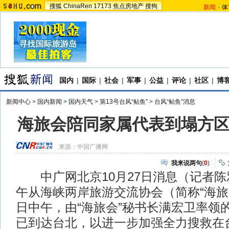
搜狐
ChinaRen
17173
焦点房地产
搜狗
新闻
-
体
国内
|
国际
|
社会
|
军事
|
公益
|
评论
|
社区
|
博
新闻中心
>
国内新闻
>
国内天气
>
第13号台风“鲇鱼”
>
台风“鲇鱼”消息
海旅会陪同家属代表到塌方
来源：
中国广播网
我来说两句
(
0
)
中广网北京10月27日消息（记者陈雅
午从海峡两岸旅游交流协会（简称“海旅
日中午，由“海旅会”秘书长满宏卫率领
已到达台北，以进一步加强全力搜救在