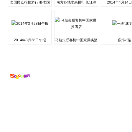
美国民众抬棺游行 要求国
南方各地水患横行 长江漓
2014年4月14
会弹劾总统特朗普
江湘江洪水围城
2014年3月28日午报
马航失联客机中国家属换酒
一段“沫”路
店