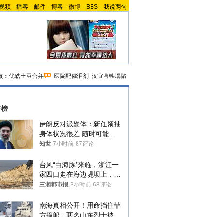
视频
-
播客
-
邮件
-
博客
-
微博
-
BBS
-
我说两句
点：
优酷土豆合并
医院配催泪剂
汉宜高铁塌陷
评榜
伊朗反对派媒体：新任领袖
身体状况很差 随时可能离
世
知世
7小时前
87评论
台风“白海豚”来临，浙江一
家四口走在海边堤坝上，其
中9岁男孩被巨浪卷入海
三湘都市报
3小时前
68评论
中，搜救仍在进行
南海真相公开！用命挡住菲
方撞船，两名山东烈士被授