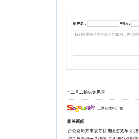
用户名：
密码：
二月二抬头龙见喜
上网从搜狗开始
相关新闻
·
台公路坍方事故寻获陆团游览车 吊挂运
·
宜兰外海现一具遗体 是否与公路坍方