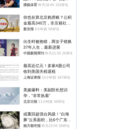
八强
搜狐体育
昨天18:45
102评论
你也在算北京购房账？公积
金最高340万，非京籍社保
1年
新京报
9小时前
56评论
出生时被抱错，两女子错换
37年人生，最新进展
中国新闻周刊
昨天21:50
20评论
最高近亿元！多家A股公司
收到美国关税退税
上海证券报
10小时前
187评论
美媒爆料：美副防长想访
华，“非常执着”
北京日报
11小时前
56评论
或重回超强台风级！“白海
豚”云系面积，比6个广东还
大！深圳官方：注意这件事
南方都市报
昨天23:55
39评论