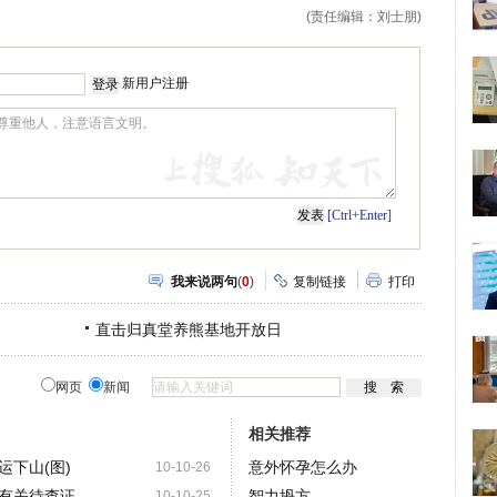
(责任编辑：刘士朋)
新用户注册
[Ctrl+Enter]
我来说两句
(
0
)
复制链接
打印
直击归真堂养熊基地开放日
网页
新闻
相关推荐
下山(图)
意外怀孕怎么办
10-10-26
有关待查证
智力坍方
10-10-25