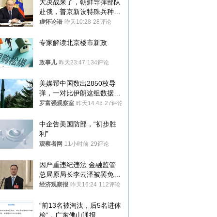
大决战来了，朝鲜导弹部队
赴俄，普京新设特殊兵种，
76岁老将扛旗
虚怀论语
昨天10:28
28评论
专家解读北京楼市新政
政事儿
昨天23:47
134评论
美媒帮中国数出2850枚导
弹，一对比伊朗这组数据，
发现出大事了
罗富强观察室
昨天14:48
27评论
中企告美国防部，“初步胜
利”
观察者网
11小时前
29评论
因严重违纪违法 金融监管
总局原局长李云泽被罢免全
国人大代表
经济观察报
昨天16:24
112评论
“前13名被淘汰，后5名进体
检”，广东佛山通报