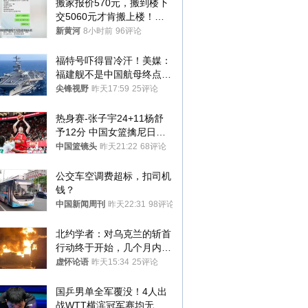
搬家报价570元，搬到楼下
交5060元才肯搬上楼！女
子傻眼了……
新黄河
8小时前
96评论
福特号吓得冒冷汗！美媒：
福建舰不是中国航母终点，
而是新起点！
尖锋视野
昨天17:59
25评论
热身赛-张子宇24+11杨舒
予12分 中国女篮擒尼日利
亚
中国篮镜头
昨天21:22
68评论
公交车空调费超标，扣司机
钱？
中国新闻周刊
昨天22:31
98评论
北约学者：对乌克兰的斩首
行动终于开始，几个月内乌
将投降
虚怀论语
昨天15:34
25评论
国乒男单全军覆没！4人出
战WTT横滨冠军赛均无缘