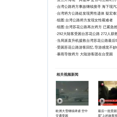
·
台湾公路坍方事故继续搜寻 海下现汽车
·
台湾坍方公路处发现男性遗体 疑宏泰
·
组图:台湾公路坍方发现女性罹难者
·
组图:台湾苏花公路再次坍方 已紧急
·
292大陆客受困台苏花公路 272人获
·
当局派直升机援救台湾苏花公路最后5
·
受困苏花公路游客回忆:导游感觉不妙
·
暴雨导致坍方 大陆游客团在台受困
相关视频新闻
欧洲大雪继续肆虐 空中
最后一批受困
交通受困
星"上的旅客