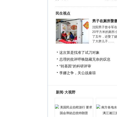
民生视点
男子在厕所娶
沈阳男子曾令军
20平方米的厕所
了五年，还娶了
了大胖儿子……
这次算是找准了试刀对象
总理的批评呼唤隐藏无奈的叹息
“转基因”的科研评审
李娜之争，关公战秦琼
新闻·大视野