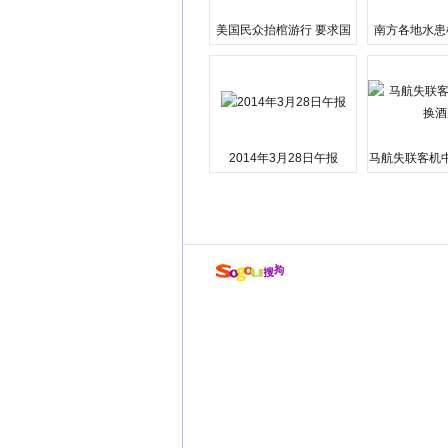
美国民众抬棺游行 要求国
南方各地水患
会弹劾总统特朗普
江湘江洪
2014年3月28日午报
马航失联客机
店