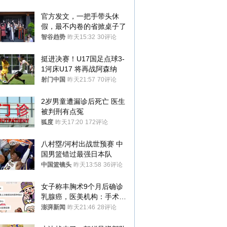
官方发文，一把手带头休
假，最不内卷的省掀桌子了
智谷趋势
昨天15:32
30评论
挺进决赛！U17国足点球3-
1河床U17 将再战阿森纳
射门中国
昨天21:57
70评论
2岁男童遭漏诊后死亡 医生
被判刑有点冤
狐度
昨天17:20
172评论
八村塁/河村出战世预赛 中
国男篮错过最强日本队
中国篮镜头
昨天13:58
36评论
女子称丰胸术9个月后确诊
乳腺癌，医美机构：手术不
可能引发癌症，建议走司法
澎湃新闻
昨天21:46
28评论
途径