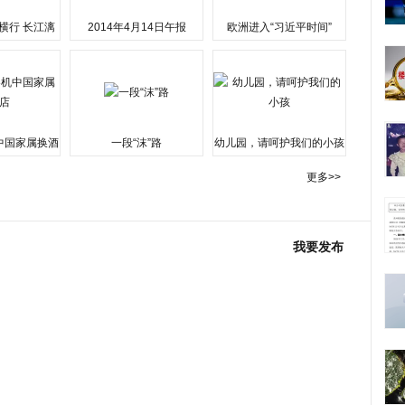
横行 长江漓
2014年4月14日午报
欧洲进入“习近平时间”
水围城
中国家属换酒
一段“沫”路
幼儿园，请呵护我们的小孩
更多>>
我要发布