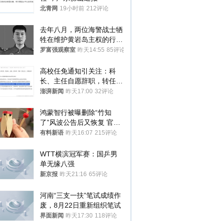
北青网
19小时前
212评论
去年八月，两位海警战士牺
牲在维护黄岩岛主权的行动
中
罗富强观察室
昨天14:55
85评论
高校任免通知引关注：科
长、主任自愿辞职，转任思
政辅导员
澎湃新闻
昨天17:00
32评论
鸿蒙智行被曝删除“竹知
了”风波公告后又恢复 官媒
曾力挺：劝华为要大度的，
有料新语
昨天16:07
215评论
你们适不适合？
WTT横滨冠军赛：国乒男
单无缘八强
新京报
昨天21:16
65评论
河南“三支一扶”笔试成绩作
废，8月22日重新组织笔试
界面新闻
昨天17:30
118评论