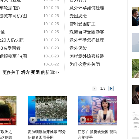
轮胎(图)
意外怀孕如何处理
10-10-25
游览车司机(图
受困思念
10-10-25
智利受困矿工
10-10-25
抢通
珠海台湾受困游客
10-10-25
救20人仍失踪
意外怀孕怎样处理
10-10-23
3名受困者
意外保险
10-10-23
瞒报稳军心(图
怎样意外惊喜服装
10-10-23
为什么意外关闭
10-10-22
更多关于
坍方 受困
的新闻>>
1/3
"欧洲之
麦加朝觐拉开帷幕 部分
江苏:白狐觅食受困 警民
抵达伦敦
朝觐者因雨受困
合施援手