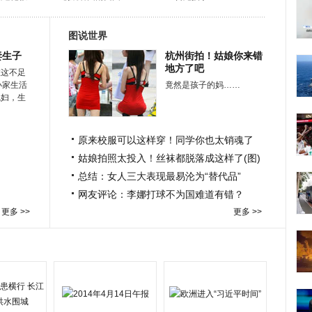
图说世界
妻生子
杭州街拍！姑娘你来错
地方了吧
在这不足
小家生活
竟然是孩子的妈……
媳妇，生
原来校服可以这样穿！同学你也太销魂了
姑娘拍照太投入！丝袜都脱落成这样了(图)
总结：女人三大表现最易沦为“替代品”
网友评论：李娜打球不为国难道有错？
更多 >>
更多 >>