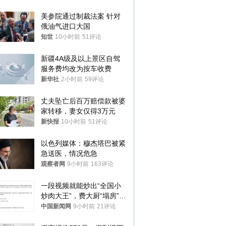
美参院通过制裁法案 针对
俄油气进口大国
知世
10小时前
51评论
新疆4A级及以上景区自驾
服务费均改为按车收费
新华社
2小时前
59评论
丈夫坠亡后百万赔偿款被婆
家转移，妻女仅得3万元
新快报
10小时前
51评论
以色列媒体：穆杰塔巴被紧
急送医，情况危急
观察者网
9小时前
163评论
一段视频就能炒出“全国小
炒肉大王”，费大厨“塌房”了
吗？
中国新闻网
9小时前
21评论