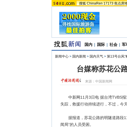
搜狐
ChinaRen
17173
焦点房
国内
|
国际
|
社会
|
军
新闻中心
>
国内新闻
>
国内天气
>
第13号台风“
台媒称苏花公路
来源：
中国新闻网
中新网11月3日电 据台湾TVBS
失踪，救援行动持续进行，不过，今
据报道，苏花公路的明隧道路段11
闻局”的人员受困。