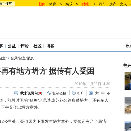
地产
搜狗
新闻
-
体育
-
S
-
娱乐
-
V
-
财经
-
IT
-
汽车
-
房产
-
女人
-
事
|
公益
|
评论
|
社区
|
博客
热
鲇鱼”
>
台风“鲇鱼”消息
热
再有地方坍方 据传有人受困
2010年11月03日14:39
大
中
我来说两句
(
0
)
复制链接
打印
小
报道，前段时间的“鲇鱼”台风造成苏花公路多处坍方，还有多人
天下午又传出坍方意外。
2公里处，疑似因为下雨发生坍方意外，据传还有台当局“新