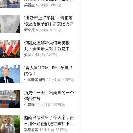
武警最高荣誉
兵器志
5小时前
39评论
“出游带上打印机”，请把暑
假还给孩子们 | 新京报快评
新京报
5小时前
57评论
伊朗总统解释为何与美谈
判：美国最大对手就是中
国，但他们也在对话
知世
8小时前
34评论
“含人量”10%，医生革自己
的命？
中国新闻周刊
12小时前
42评论
历史性一天，给美国的一个
强烈信号
牛弹琴
11小时前
122评论
越南出版业出了个大案，但
不用怀疑他们把红旗扛下去
的决心
观察者网
12小时前
33评论