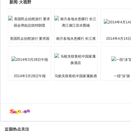
新闻·大视野
美国民众抬棺游行 要求国
南方各地水患横行 长江漓
2014年4月14
会弹劾总统特朗普
江湘江洪水围城
2014年3月28日午报
马航失联客机中国家属换酒
一段“沫”路
店
近期热点关注