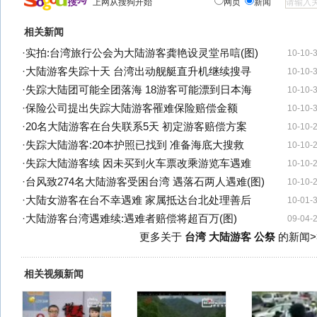
上网从搜狗开始
网页
新闻
相关新闻
·
实拍:台湾旅行公会为大陆游客龚艳设灵堂吊唁(图)
10-10-
·
大陆游客失踪十天 台湾出动舰艇直升机继续搜寻
10-10-
·
失踪大陆团可能全团落海 18游客可能漂到日本海
10-10-
·
保险公司提出失踪大陆游客罹难保险赔偿金额
10-10-
·
20名大陆游客在台失联系5天 初定游客赔偿方案
10-10-
·
失踪大陆游客:20本护照已找到 准备海底大搜救
10-10-
·
失踪大陆游客续 因未买到火车票改乘游览车遇难
10-10-
·
台风致274名大陆游客受困台湾 遇落石两人遇难(图)
10-10-
·
大陆女游客在台不幸遇难 家属抵达台北处理善后
10-01-
·
大陆游客台湾遇难续:遇难者赔偿将超百万(图)
09-04-
更多关于
台湾 大陆游客 公祭
的新闻>
相关视频新闻