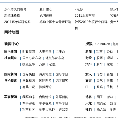
永不磨灭的番号
夏日甜心
7电影
快乐
新还珠格格
姚明退役
2011上海车展
私募
2011高考试题答案
感动中国十大母亲评选
社区2010年度行业口碑
贵州
榜
网站地图
新闻中心
搜狐
|
ChinaRen
|
焦
国内新闻
|
时政新闻
|
人事变动
|
港澳台
新闻
|
军事
|
公益
|
社会频道
|
国台办发布会
|
外交部发布会
财经
|
股票
|
理财
|
|
搜狐侃事
|
万象
|
公益
汽车
|
购车
|
家居
|
国际新闻
|
国际快报
|
海外博览
|
国际专题
女人
|
母婴
|
新娘
|
评论频道
|
国际视频
|
国际图片
|
记者博客
旅游
|
天气
|
健康
|
|
有此一说
|
搜狐网论
IT
|
数码
|
手机
|
军事新闻
|
我军动态
|
台海情报
|
外军新闻
博客
|
圈子
|
邮箱
|
|
军事评论
|
军事视频
|
军事专题
天龙
|
鹿鼎记
|
短信
|
军事社区
|
军事大视野
|
讲武堂
搜狗
|
输入法
|
地图