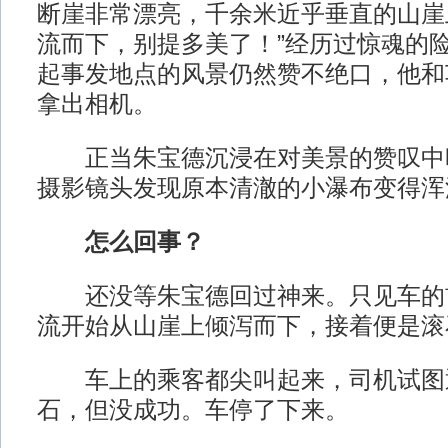
断崖非常漂亮，千余米近乎垂直的山崖
流而下，别提多美了！”经历过惊魂的
起事发地点的风景仍然赞不绝口，他和
拿出相机。
正当朱宝德沉浸在对美景的赞叹中
摄影镜头发现原本清澈的小瀑布变得浑
怎么回事？
还没等朱宝德回过神来。只见车的
流开始从山崖上倾泻而下，接着便是滚
车上的乘客都尖叫起来，司机试图
石，但没成功。车停了下来。