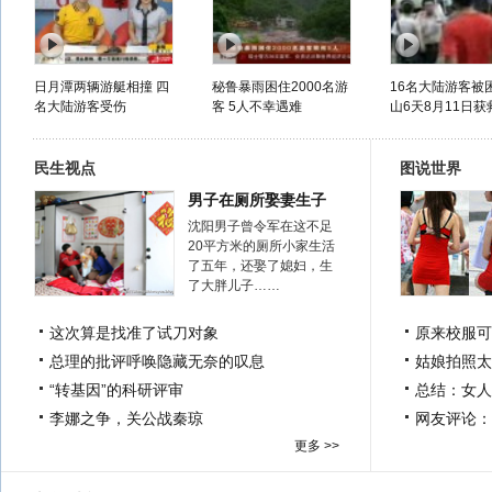
日月潭两辆游艇相撞 四
秘鲁暴雨困住2000名游
16名大陆游客被
名大陆游客受伤
客 5人不幸遇难
山6天8月11日获
民生视点
图说世界
男子在厕所娶妻生子
沈阳男子曾令军在这不足
20平方米的厕所小家生活
了五年，还娶了媳妇，生
了大胖儿子……
这次算是找准了试刀对象
原来校服可
总理的批评呼唤隐藏无奈的叹息
姑娘拍照太
“转基因”的科研评审
总结：女人
李娜之争，关公战秦琼
网友评论：
更多 >>