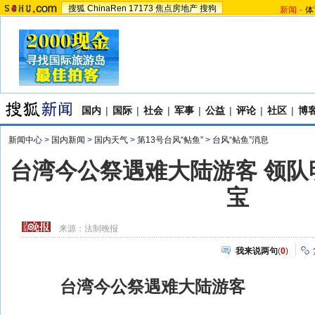
搜狐
ChinaRen
17173
焦点房地产
搜狗
新闻
-
体
国内
|
国际
|
社会
|
军事
|
公益
|
评论
|
社区
|
博
新闻中心
>
国内新闻
>
国内天气
>
第13号台风“鲇鱼”
>
台风“鲇鱼”消息
台湾今公祭遇难大陆游客 领队
宝
来源：
法制晚报
我来说两句
(
0
)
台湾今公祭遇难大陆游客