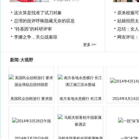
这次算是找准了试刀对象
原来校服可
总理的批评呼唤隐藏无奈的叹息
姑娘拍照太
“转基因”的科研评审
总结：女人
李娜之争，关公战秦琼
网友评论：
更多 >>
新闻·大视野
美国民众抬棺游行 要求国
南方各地水患横行 长江漓
2014年4月14
会弹劾总统特朗普
江湘江洪水围城
2014年3月28日午报
马航失联客机中国家属换酒
一段“沫”路