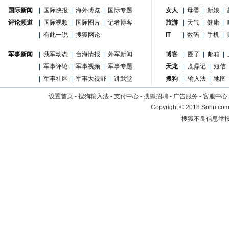
国际新闻
|
国际快报
|
海外博览
|
国际专题
女人
|
母婴
|
新娘
|
评论频道
|
国际视频
|
国际图片
|
记者博客
旅游
|
天气
|
健康
|
|
有此一说
|
搜狐网论
IT
|
数码
|
手机
|
军事新闻
|
我军动态
|
台海情报
|
外军新闻
博客
|
圈子
|
邮箱
|
|
军事评论
|
军事视频
|
军事专题
天龙
|
鹿鼎记
|
短信
|
军事社区
|
军事大视野
|
讲武堂
搜狗
|
输入法
|
地图
设置首页
-
搜狗输入法
-
支付中心
-
搜狐招聘
-
广告服务
-
客服中心
Copyright
©
2018 Sohu.com 
搜狐不良信息举