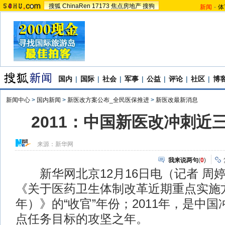
搜狐
ChinaRen
17173
焦点房地产
搜狗
新闻
-
体
国内
|
国际
|
社会
|
军事
|
公益
|
评论
|
社区
|
博
新闻中心
>
国内新闻
>
新医改方案公布_全民医保推进
>
新医改最新消息
2011：中国新医改冲刺近
来源：
新华网
我来说两句
(
0
)
新华网北京12月16日电（记者 周婷玉
《关于医药卫生体制改革近期重点实施方案
年）》的“收官”年份；2011年，是中
点任务目标的攻坚之年。