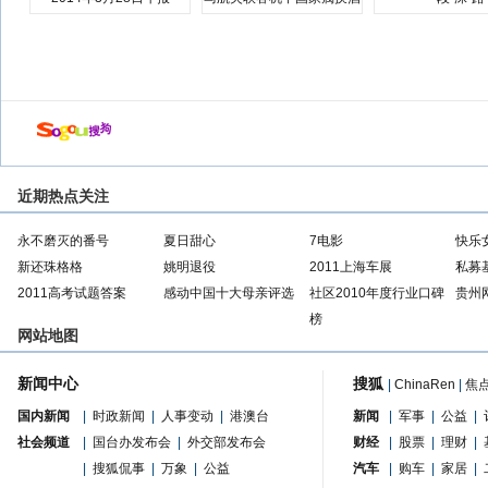
店
近期热点关注
永不磨灭的番号
夏日甜心
7电影
快乐
新还珠格格
姚明退役
2011上海车展
私募
2011高考试题答案
感动中国十大母亲评选
社区2010年度行业口碑
贵州
榜
网站地图
新闻中心
搜狐
|
ChinaRen
|
焦
国内新闻
|
时政新闻
|
人事变动
|
港澳台
新闻
|
军事
|
公益
|
社会频道
|
国台办发布会
|
外交部发布会
财经
|
股票
|
理财
|
|
搜狐侃事
|
万象
|
公益
汽车
|
购车
|
家居
|