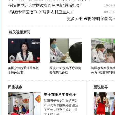
·
召集两党开会推医改奥巴马冲刺"最后机会"
10-02-
·
马晓伟:新医改"3+X"培训农村卫生人才
09-03-
更多关于
医改 冲刺
的新闻>
相关视频新闻
美国众议院通过最终版
医改方向:提高医疗诊费
新医改方案最终
本医改法案
降低药品价格
公布 将对以药养医
民生视点
图说世界
男子在厕所娶妻生子
沈阳男子曾令军在这不足
20平方米的厕所小家生活
了五年，还娶了媳妇，生
了大胖儿子……