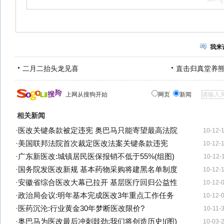
我来
二月二抬头龙见喜
直击归真堂养
上网从搜狗开始
网页
新闻
相关新闻
·
医改关键条款被定违宪 奥巴马只能寄望最高法院
10-12-
·
美国联邦法院首次裁定医改法案关键条款违宪
10-12-
·
广东新医改:城镇居民医保报销不低于55%(组图)
10-12-
·
国务院发医改新规 基本药物采购将建黑名单制度
10-12-
·
安徽省综合医改大幕已拉开 基层医疗回归公益性
10-12-
·
政治局会议:明年基本完成医改3年重点工作任务
10-12-
·
医药沉沦:行业黄金30年梦断医改限价?
10-11-
·
奥巴马为医改最后冲刺鼓劲:我们将创造历史!(图)
10-03-