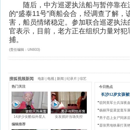
随后，中方巡逻执法船与暂停靠在
的“盛泰11号”商船会合，经调查了解，
害，船员情绪稳定。参加联合巡逻执法
官表示，目前，老方正在组织力量对犯
捕。
(责任编辑：UN933)
搜狐视频新闻
电影
|
电视
|
新闻
|
纪录片
|
综艺
热门关注
今日热点
长沙12岁女孩被
驻阿美军士兵深夜
杨丽萍提菜篮逛车
14岁少女酷似外星人
女友抓奸当场失控
男子恋上女尸同床
编辑推荐
嚣张男地铁暴打美