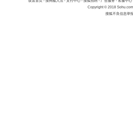
设置首页
-
搜狗输入法
-
支付中心
-
搜狐招聘
-
广告服务
-
客服中心
Copyright
©
2018 Sohu.com 
搜狐不良信息举