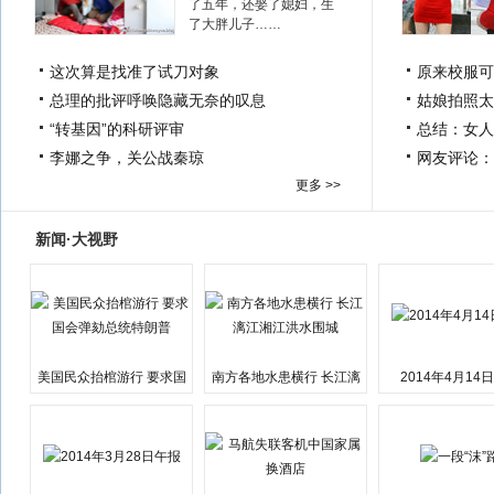
了五年，还娶了媳妇，生
了大胖儿子……
这次算是找准了试刀对象
原来校服可
总理的批评呼唤隐藏无奈的叹息
姑娘拍照太
“转基因”的科研评审
总结：女人
李娜之争，关公战秦琼
网友评论：
更多 >>
新闻·大视野
美国民众抬棺游行 要求国
南方各地水患横行 长江漓
2014年4月14
会弹劾总统特朗普
江湘江洪水围城