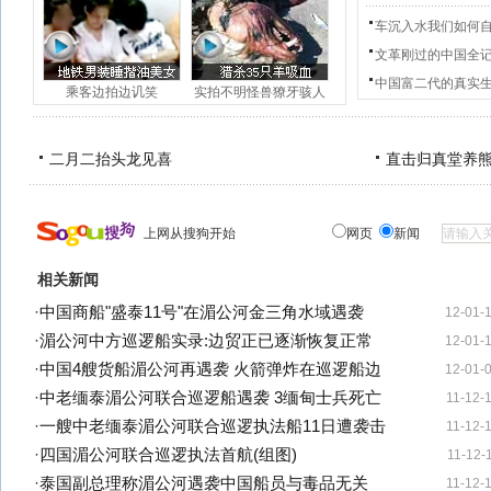
车沉入水我们如何
文革刚过的中国全
中国富二代的真实
乘客边拍边讥笑
实拍不明怪兽獠牙骇人
二月二抬头龙见喜
直击归真堂养
上网从搜狗开始
网页
新闻
相关新闻
·
中国商船"盛泰11号"在湄公河金三角水域遇袭
12-01-
·
湄公河中方巡逻船实录:边贸正已逐渐恢复正常
12-01-
·
中国4艘货船湄公河再遇袭 火箭弹炸在巡逻船边
12-01-
·
中老缅泰湄公河联合巡逻船遇袭 3缅甸士兵死亡
11-12-
·
一艘中老缅泰湄公河联合巡逻执法船11日遭袭击
11-12-
·
四国湄公河联合巡逻执法首航(组图)
11-12-
·
泰国副总理称湄公河遇袭中国船员与毒品无关
11-12-