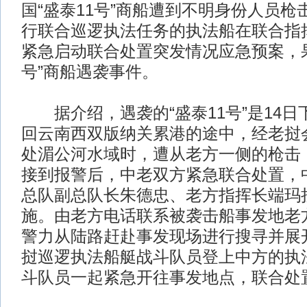
国“盛泰11号”商船遭到不明身份人员
行联合巡逻执法任务的执法船在联合指
紧急启动联合处置突发情况应急预案，果
号”商船遇袭事件。
据介绍，遇袭的“盛泰11号”是14日
回云南西双版纳关累港的途中，经老挝
处湄公河水域时，遭从老方一侧的枪击
接到报警后，中老双方紧急联合处置，
总队副总队长朱德忠、老方指挥长端玛
施。由老方电话联系被袭击船事发地老
警力从陆路赶赴事发现场进行搜寻并展
挝巡逻执法船艇战斗队员登上中方的执
斗队员一起紧急开往事发地点，联合处