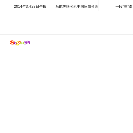
2014年3月28日午报
马航失联客机中国家属换酒
一段“沫”路
店