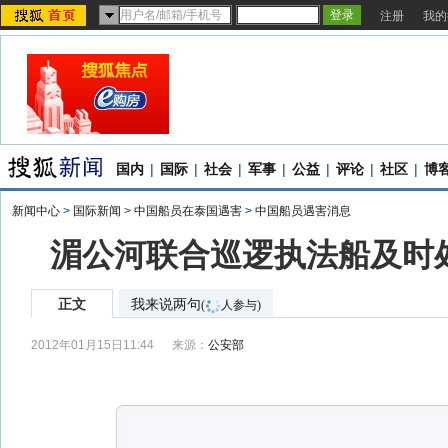
注册
我的
国内
|
国际
|
社会
|
军事
|
公益
|
评论
|
社区
|
博
新闻中心
>
国际新闻
>
中国船员在泰国遇害
>
中国船员遇害消息
湄公河联合巡逻执法船及时
正文
我来说两句
(
人参与)
2012年01月15日11:44
来源：
公安部