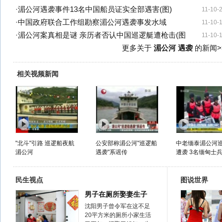
·
湄公河遇袭事件13名中国船员证实全部遇害(图)
11-10-
·
中国政府联合工作组勘察湄公河遇袭事发水域
11-10-
·
湄公河案真相是谜 亲历者否认中国巡逻艇遭枪击(图
11-10-
更多关于
湄公河 遇袭
的新闻>
相关视频新闻
"北斗"引路 巡逻船夜航
公安部称湄公河"巡逻船
中老缅泰湄公河
湄公河
遇袭"系谣传
遭袭 3名缅甸士
民生视点
图说世界
男子在厕所娶妻生子
沈阳男子曾令军在这不足
20平方米的厕所小家生活