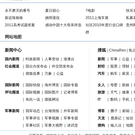
永不磨灭的番号
夏日甜心
7电影
快乐
新还珠格格
姚明退役
2011上海车展
私募
2011高考试题答案
感动中国十大母亲评选
社区2010年度行业口碑
贵州
榜
网站地图
新闻中心
搜狐
|
ChinaRen
|
焦
国内新闻
|
时政新闻
|
人事变动
|
港澳台
新闻
|
军事
|
公益
|
社会频道
|
国台办发布会
|
外交部发布会
财经
|
股票
|
理财
|
|
搜狐侃事
|
万象
|
公益
汽车
|
购车
|
家居
|
国际新闻
|
国际快报
|
海外博览
|
国际专题
女人
|
母婴
|
新娘
|
评论频道
|
国际视频
|
国际图片
|
记者博客
旅游
|
天气
|
健康
|
|
有此一说
|
搜狐网论
IT
|
数码
|
手机
|
军事新闻
|
我军动态
|
台海情报
|
外军新闻
博客
|
圈子
|
邮箱
|
|
军事评论
|
军事视频
|
军事专题
天龙
|
鹿鼎记
|
短信
|
军事社区
|
军事大视野
|
讲武堂
搜狗
|
输入法
|
地图