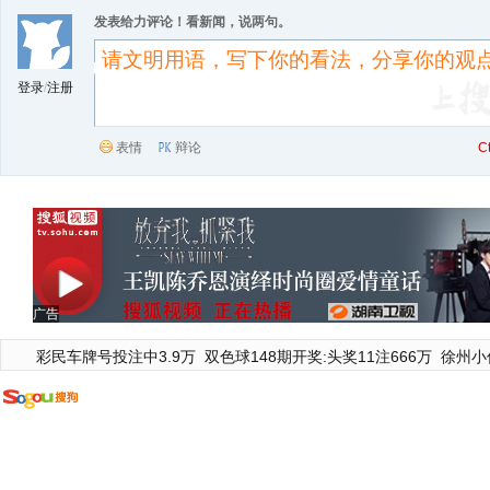
发表给力评论！看新闻，说两句。
登录
/
注册
表情
辩论
C
广告
彩民车牌号投注中3.9万
双色球148期开奖:头奖11注666万
徐州小