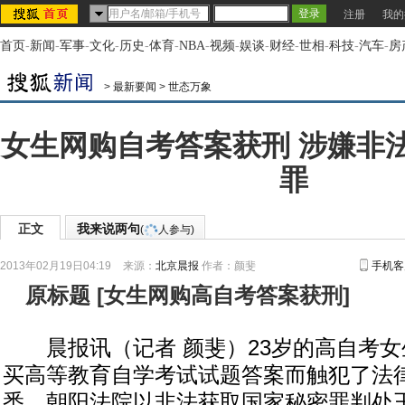
注册
我的
首页
-
新闻
-
军事
-
文化
-
历史
-
体育
-
NBA
-
视频
-
娱谈
-
财经
-
世相
-
科技
-
汽车
-
房
>
最新要闻
>
世态万象
女生网购自考答案获刑 涉嫌非
罪
正文
我来说两句
(
人参与)
2013年02月19日04:19
来源：
北京晨报
作者：颜斐
手机客
原标题
[
女生网购高自考答案获刑
]
晨报讯（记者 颜斐）23岁的高自考女
买高等教育自学考试试题答案而触犯了法
悉，朝阳法院以非法获取国家秘密罪判处