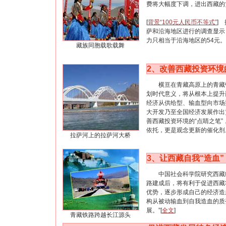
费将大幅度下调，进出西藏的
[
背景“100元人民币不等式”
]
萨和沿海地区进行的调查显示
力只相当于沿海地区的54元。
藏族同胞载歌载舞
2、改善西藏投资环境
横亘在青藏高原上的青藏铁
划时代意义，将从根本上提升
经济从供给型、输血型向市场
大开发乃至全国经济发展作出
善西藏投资环境的“点睛之笔
依托，更是观念更新的催化剂
拉萨河上的拉萨河大桥
3
、让西藏自我“造血”
中国社会科学院研究西藏经
路建成后，将有利于促进西藏
优势，逐步形成自己的经济造
构从被动输血到自我造血的质
展。”[
全文
]
青藏铁路跨越长江源头