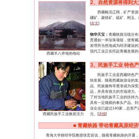
2、
自然资源将得到大
西藏幅员辽阔，矿产资源十
硼矿、菱镁矿、硫矿、刚玉、
[
全文
]
物华天宝：
青藏铁路沿线分布
贯通如一串珍珠项链，使青藏
发理所当然地成为经济建设的
现代工业正在托起青藏发展的
西藏羊八井地热电站
3、民族手工业 特色
民族手工业是西藏特色产业
快发展。随着西藏旅游业的发
品、民族服饰等逐渐成为深受
品，并具有很大的市场潜力。
了对当地民族手工业的扶持力
具有一定规模的拳头产品。到
业企业已超过140家，总资产
西藏民族手工业焕发活力
元。[
详细
]
■
青藏铁路 带动青藏高原经
青海大学财经学院教授张宏岩说，随着青藏铁路的开通，