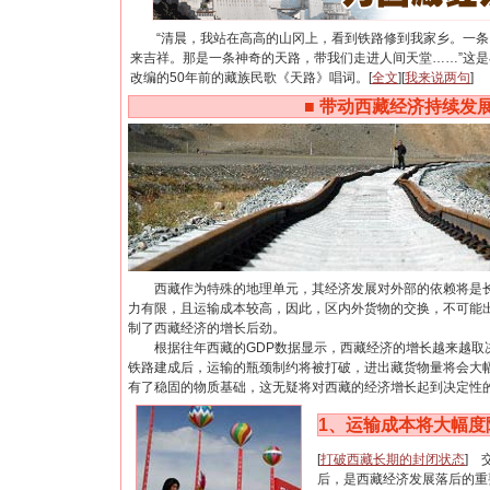
“清晨，我站在高高的山冈上，看到铁路修到我家乡。一条
来吉祥。那是一条神奇的天路，带我们走进人间天堂……”这
改编的50年前的藏族民歌《天路》唱词。[
全文
][
我来说两句
]
■
带动西藏经济持续发
西藏作为特殊的地理单元，其经济发展对外部的依赖将是长
力有限，且运输成本较高，因此，区内外货物的交换，不可能
制了西藏经济的增长后劲。
根据往年西藏的GDP数据显示，西藏经济的增长越来越取
铁路建成后，运输的瓶颈制约将被打破，进出藏货物量将会大
有了稳固的物质基础，这无疑将对西藏的经济增长起到决定性
1
、运输成本将大幅度
[
打破西藏长期的封闭状态
] 
后，是西藏经济发展落后的重