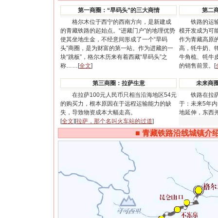
第一商圈：“旱码头”的三大商情
第二
格尔木位于西宁的西南方向，是新建成
铁路的运输成
的青藏铁路的起始点。“进藏门户”的地理优势
模开发成为可
使其坐地生金，不经意间形成了一个“旱码
作为青藏高原
头”商圈，是为财富的第一站。作为进藏的一
高，牦牛奶、
块“跳板”，格尔木历来有着西藏“旱码头”之
牛角梳、牦牛
称……[
全文
]
的销售前景。[
第三商圈：拉萨生意
未来商圈
在拉萨100元人民币只相当沿海地区54元
铁路在拉萨不
的购买力，根本原因在于远程运输能力的缺
于：未来5年
失，导致物资成本大幅走高。
地延伸，东西
[
全文
][
拉萨，那个名叫火车站的过道
]
■
青藏铁路沿线城镇介