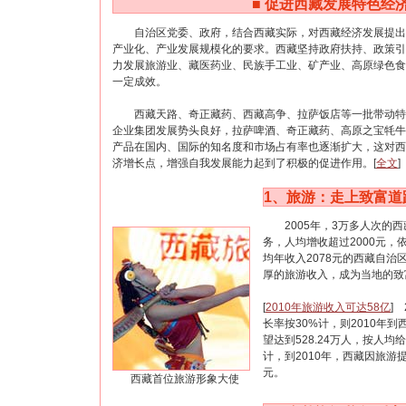
■
促进西藏发展特色经
自治区党委、政府，结合西藏实际，对西藏经济发展提出
产业化、产业发展规模化的要求。西藏坚持政府扶持、政策引
力发展旅游业、藏医药业、民族手工业、矿产业、高原绿色食
一定成效。
西藏天路、奇正藏药、西藏高争、拉萨饭店等一批带动特
企业集团发展势头良好，拉萨啤酒、奇正藏药、高原之宝牦牛
产品在国内、国际的知名度和市场占有率也逐渐扩大，这对西
济增长点，增强自我发展能力起到了积极的促进作用。[
全文
]
1、
旅游：走上致富道
2005年，3万多人次的西
务，人均增收超过2000元，
均年收入2078元的西藏自治
厚的旅游收入，成为当地的致
[
2010年旅游收入可达58亿
]
长率按30%计，则2010年
望达到528.24万人，按人均
计，到2010年，西藏因旅游提
元。
西藏首位旅游形象大使