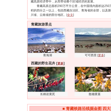
藏高原经济带中，从而带动整个区域经济的发展。
青藏高原总面积290万平方公里，在中国境内面积达250
积的四分之一以上，包括西藏自治区、青海省的全部，以及新
川省、云南省的部分地区。[
全文
]
青藏旅游景点
青海湖
可可西里 [
更多
]
西藏的野生花卉 [
]
更多
长柄岩黄芪
散穗黄堇
■
青藏铁路沿线掘金图 四大