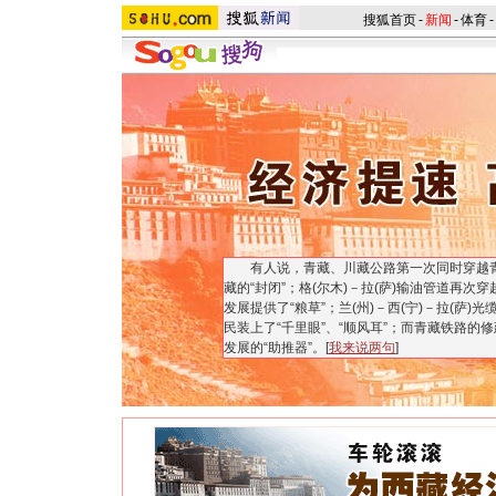
搜狐首页
-
新闻
-
体育
-
有人说，青藏、川藏公路第一次同时穿越青
藏的“封闭”；格(尔木)－拉(萨)输油管道再次
发展提供了“粮草”；兰(州)－西(宁)－拉(萨)
民装上了“千里眼”、“顺风耳”；而青藏铁路的
发展的“助推器”。[
我来说两句
]