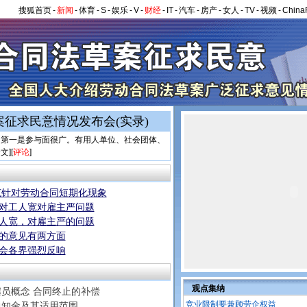
搜狐首页
-
新闻
-
体育
-
S
-
娱乐
-
V
-
财经
-
IT
-
汽车
-
房产
-
女人
-
TV
-
视频
-
China
征求民意情况发布会(实录)
一是参与面很广。有用人单位、社会团体、
全文
][
评论
]
范针对劳动合同短期化现象
对工人宽对雇主严问题
人宽，对雇主严的问题
的意见有两方面
会各界强烈反响
观点集纳
雇员概念 合同终止的补偿
竞业限制要兼顾劳企权益
通知金及其适用范围