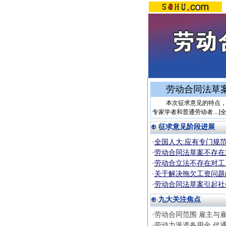
劳动合同法草案
本次征求意见的特点，第
专家学者和普通劳动者....[
⊕ 征求意见阶段进展
·
全国人大:应有专门规
·
劳动合同法草案不存在
·
劳动合立法不存在对工
·
关于解决拖欠工资问题
·
劳动合同法草案引起社
⊕ 九大关注焦点
·劳动合同范围 雇主与
·劳动力派遣备用金 代