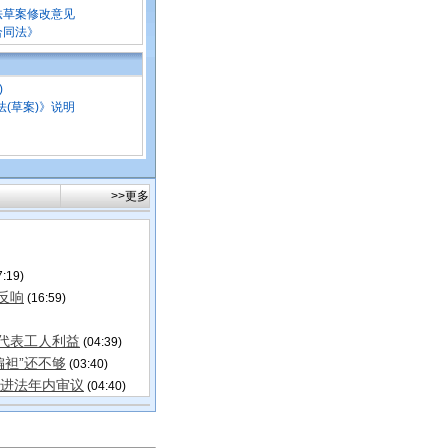
法草案修改意见
合同法》
)
(草案)》说明
>>更多
:19)
反响
(16:59)
代表工人利益
(04:39)
偏袒”还不够
(03:40)
促进法年内审议
(04:40)