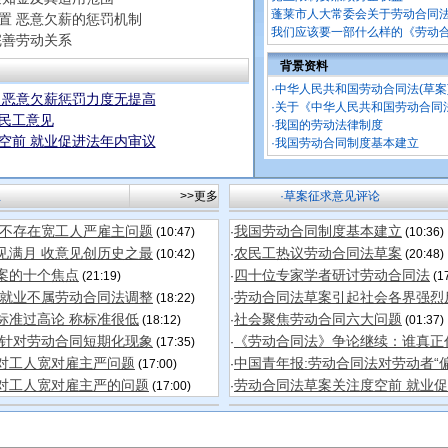
蓬莱市人大常委会关于劳动合同
置 恶意欠薪的惩罚机制
我们应该要一部什么样的《劳动
完善劳动关系
背景资料
·
中华人民共和国劳动合同法(草案
 恶意欠薪惩罚力度无提高
·
关于《中华人民共和国劳动合同法
民工意见
·
我国的劳动法律制度
空前 就业促进法年内审议
·
我国劳动合同制度基本建立
息
>>更多
·草案征求意见评论
案不存在宽工人严雇主问题
我国劳动合同制度基本建立
(10:47)
·
(10:36)
见满月 收意见创历史之最
农民工热议劳动合同法草案
(10:42)
·
(20:48)
案的十个焦点
四十位专家学者研讨劳动合同法
(21:19)
·
(17
资就业不属劳动合同法调整
劳动合同法草案引起社会各界强烈
(18:22)
·
标准过高论 称标准很低
社会聚焦劳动合同六大问题
(18:12)
·
(01:37)
范针对劳动合同短期化现象
《劳动合同法》争论继续：谁真正
(17:35)
·
对工人宽对雇主严问题
中国青年报:劳动合同法对劳动者“
(17:00)
·
对工人宽对雇主严的问题
劳动合同法草案关注度空前 就业
(17:00)
·