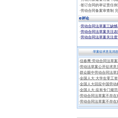
·签订合同的举证责任倒
·劳动合同备案审查制 
⊕评论
·
劳动合同法草案三缺憾
·
劳动合同法草案关注农
·
劳动合同法草案关注度
·草案征求意见消
信春鹰:劳动合同法草
·
劳动法草案公开征求意
·
群众眼中劳动合同法草
·
全国人大:大学生零工
·
全国人大回应中国劳动
·
全国人大:应有专门规
·
劳动合同法草案不存在
·
劳动合同法草案不存在
·