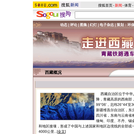
搜狐首页
-
新闻
-
体育
-
西藏概况
西藏自治区位于中华
陲，青藏高原的西南部，东
99°06′，北纬26°44′
新疆维吾尔自治区，东
四川省，东南与云南省
缅甸、印度、不丹、锡
和地区接壤，形成了中国与上述国家和地区边境线的全部或
4000公里...[
全文
]