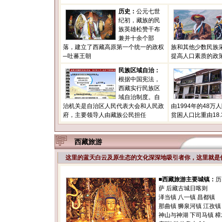
历史：
公元七世
纪初，藏族的民
族英雄松赞干布
兼并十余个部
落，建立了西藏高原第一个统一的政权
族和其他少数民族
─吐蕃王朝
提高人口素质的政
民族区域自治：
根据中国宪法，
西藏实行民族区
域自治制度。自
治机关是自治区人民代表大会和人民政
由1994年的48万
府，主要领导人由藏族公民担任
贫困人口比重由18.
西藏旅游
这里的蓝天白云及原生态的文化深深地吸引者你，这里就是
■
西藏旅游主要城镇：
历
萨 后藏古城日喀则
泽当镇 八一镇 昌都镇
那曲镇 狮泉河镇 江孜镇
神山与神湖 下司马镇 樟木镇