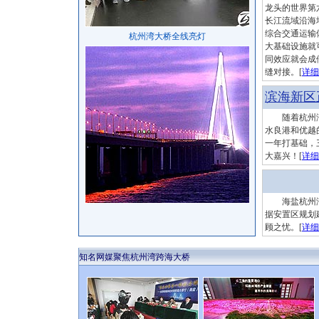
龙头的世界第
长江流域沿海
综合交通运输
杭州湾大桥全线亮灯
大基础设施就
同效应就会成
缝对接。[
详细
滨海新区
随着杭州湾
水良港和优越
一年打基础，
大嘉兴！
[
详细
海盐杭州湾
据安置区规划
顾之忧。[
详细
知名网媒聚焦杭州湾跨海大桥