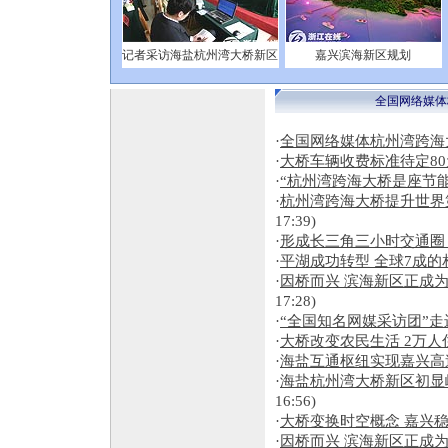
宁波钢铁有限公司
记者采访海盐杭州湾大桥新区
嘉兴滨海新区规划
全国网络媒体
·
全国网络媒体杭州湾跨海大
·
大桥车辆收费标准待定80
·
“杭州湾跨海大桥是座节能
·
杭州湾跨海大桥提升世界
17:39)
·
形成长三角三小时交通圈
·
平湖成功转型 全球7成
·
因桥而兴 滨海新区正成
17:28)
·
“全国知名网媒采访团”
·
大桥改变农民生活 2万人
·
海盐互通枢纽实现嘉兴高
·
海盐杭州湾大桥新区初显
16:56)
·
大桥变换时空概念 嘉兴
·
因桥而兴 滨海新区正成