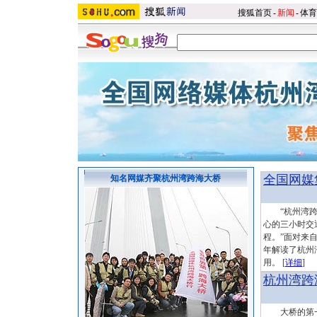
搜狐首页
-
新闻
-
体育
全国网媒
知名网媒齐聚杭州湾跨海大桥
“杭州湾跨
心的三小时交
程。”面对来
年解读了杭州
用。 [
详细
杭州湾跨
大桥的第一