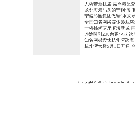
·
大桥带新机遇 嘉兴港配
·
紧邻海港码头的宁钢:每吨
·
宁波沁园集团做精"水文章
·
全国知名网络媒体参观慈溪
·
一桥挑起两座滨海新城 
·
滩涂吸引200余家企业 
·
知名网媒聚焦杭州湾跨海
·
杭州湾大桥5月1日开通 
Copyright © 2017 Sohu.com Inc. Al