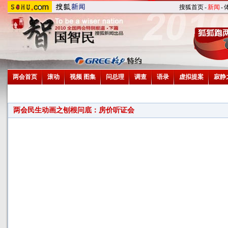
搜狐首页
-
新闻
-
两会首页
滚动
视频
图集
问总理
调查
语录
虚拟提案
寂静
两会民生动画之刨根问底：房价听证会