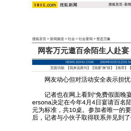
搜狐首页
-
新
搜狐首页
>
新闻频道
>
社会
>
社会要闻
>
世态万象
网客万元邀百余陌生人赴宴
NEWS.SOHU.COM 2004年03月31日
页面功能 【
我来说两句
】【
我要“揪”错
】【
推荐
】
网友动心但对活动安全表示担忧
记者也在网上看到“免费假面晚宴
ersona决定在今年4月4日宴请百名
元为标准，共10桌。参加者唯一的
后，记者与小伙子取得联系并见到了