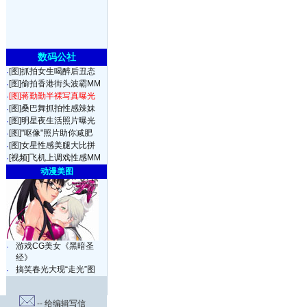
数码公社
[图]抓拍女生喝醉后丑态
·
[图]偷拍香港街头波霸MM
·
[图]蒋勤勤半裸写真曝光
·
[图]桑巴舞抓拍性感辣妹
·
[图]明星夜生活照片曝光
·
[图]"呕像"照片助你减肥
·
[图]女星性感美腿大比拼
·
[视频]飞机上调戏性感MM
·
动漫美图
游戏CG美女《黑暗圣
·
经》
搞笑春光大现“走光”图
·
-- 给编辑写信