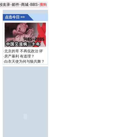
校友录
-
邮件
-
商城
-
BBS
-
搜狗
点击今日 >>
·
北京的哥 不再侃政治
评
·
房产暴利 有道理？
·
白衣天使为何与狼共舞？