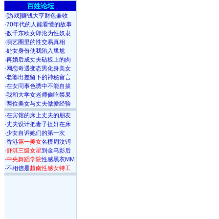
百姓论坛
·
[游戏]赚钱大亨财色兼收
·
70年代的人能看懂的故事
·
数千东欧女郎沦为性奴隶
·
演艺圈里的性交易真相
·
处女身份使我陷入尴尬
·
再婚后成丈夫砧板上的肉
·
网恋奇遇变态男化身美女
·
老婆出差留下的神秘留言
·
在女同事色诱中不能自拔
·
我和大学女老师偷吃禁果
·
两位美女与丈夫做爱经验
·
在宾馆的床上丈夫的朋友
·
丈夫设计把妻子捉奸在床
·
少女自诉她们的第一次
·
香港
第一美女
名模周汶锜
·
舒淇三级女星
到金马影后
·
中央舞蹈学院
性感黑衣MM
·
不相信是
越南性感女特工