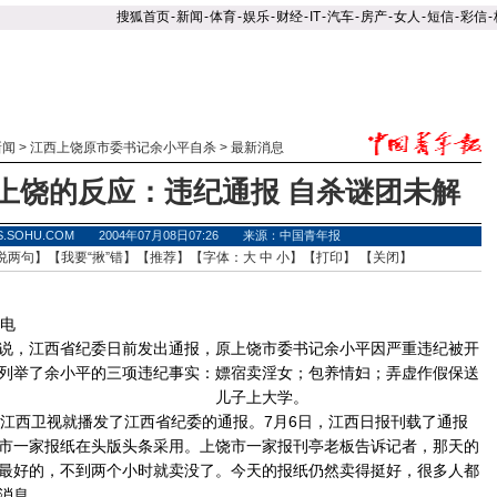
搜狐首页
-
新闻
-
体育
-
娱乐
-
财经
-
IT
-
汽车
-
房产
-
女人
-
短信
-
彩信
-
新闻
>
江西上饶原市委书记余小平自杀
>
最新消息
上饶的反应：违纪通报 自杀谜团未解
S.SOHU.COM 2004年07月08日07:26 来源：中国青年报
说两句
】【
我要“揪”错
】【
推荐
】【字体：
大
中
小
】【
打印
】 【
关闭
】
日电
，江西省纪委日前发出通报，原上饶市委书记余小平因严重违纪被开
列举了余小平的三项违纪事实：嫖宿卖淫女；包养情妇；弄虚作假保送
儿
子上大学。
西卫视就播发了江西省纪委的通报。7月6日，江西日报刊载了通报
市一家报纸在头版头条采用。上饶市一家报刊亭老板告诉记者，那天的
最好的，不到两个小时就卖没了。今天的报纸仍然卖得挺好，很多人都
消息。