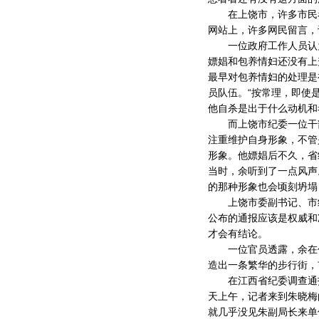
在上饶市，许多市民看
网站上，许多网民留言，
一位政府工作人员认为
嫖娼和包养情妇还没有上
最早对包养情妇的处理是
员队伍。“按常理，即使
他自杀是出于什么动机和
而上饶市纪委一位干部
注重维护自身形象，不管
形象。他嫖娼后不久，省
当时，余听到了一点风声
的那种形象也会顷刻坍塌
上饶市委副书记、市纪
公布的通报应该是权威和
才会有结论。
一位官员透露，余在任
造出一条繁华的步行街，
在江西省纪委调查通报
天上午，记者来到朱晓梅
就几乎没见朱副局长来单