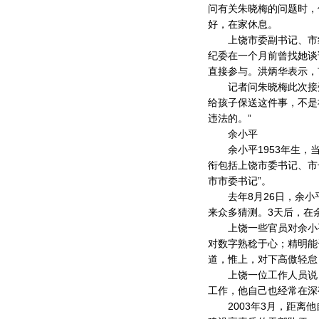
问有关朱晓梅的问题时，
好，在家休息。
上饶市委副书记、市纪
纪委在一个月前曾找她谈
直接参与。洪炳华表示，
记者问朱晓梅此次接受
给孩子保送这件事，不是
违法的。”
余小平
余小平1953年生，当
衔包括上饶市委书记、市
市市委书记”。
去年8月26日，余小
来众多猜测。3天后，在
上饶一些官员对余小平
对数字熟稔于心；精明能
道，惟上，对下高傲轻怠，
上饶一位工作人员说，
工作，他自己也经常在深
2003年3月，距离他