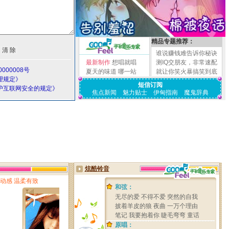
精品专题推荐：
谁说赚钱难告诉你秘诀
最新制作
想唱就唱
测IQ交朋友，非常速配
000008号
夏天的味道
哪一站
就让你笑火暴搞笑到底
理规定》
短信订阅
护互联网安全的规定》
焦点新闻
魅力贴士
伊甸指南
魔鬼辞典