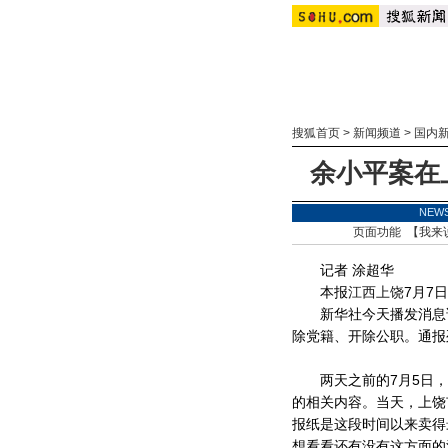
搜狐首页
>
新闻频道
>
国内
余小平案在
NEW
页面功能 【
我来
记者 涂超华
本报
江西
上饶
7月7
新华社今天播发消息说
除党籍、开除公职。通报
两天之前的7月5日，江
的相关内容。当天，上饶
报纸是这段时间以来卖得
想看看还有没有这方面的