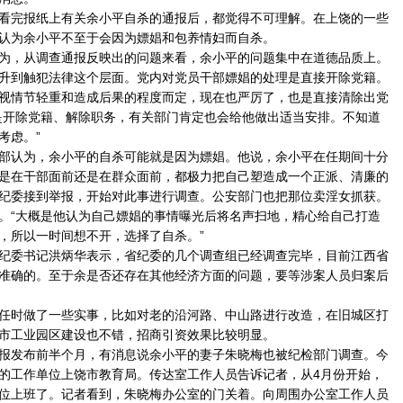
完报纸上有关余小平自杀的通报后，都觉得不可理解。在上饶的一些
认为余小平不至于会因为嫖娼和包养情妇而自杀。
，从调查通报反映出的问题来看，余小平的问题集中在道德品质上。
升到触犯法律这个层面。党内对党员干部嫖娼的处理是直接开除党籍。
视情节轻重和造成后果的程度而定，现在也严厉了，也是直接清除出党
是开除党籍、解除职务，有关部门肯定也会给他做出适当安排。不知道
考虑。”
认为，余小平的自杀可能就是因为嫖娼。他说，余小平在任期间十分
是在干部面前还是在群众面前，都极力把自己塑造成一个正派、清廉的
纪委接到举报，开始对此事进行调查。公安部门也把那位卖淫女抓获。
。“大概是他认为自己嫖娼的事情曝光后将名声扫地，精心给自己打造
，所以一时间想不开，选择了自杀。”
委书记洪炳华表示，省纪委的几个调查组已经调查完毕，目前江西省
准确的。至于余是否还存在其他经济方面的问题，要等涉案人员归案后
时做了一些实事，比如对老的沿河路、中山路进行改造，在旧城区打
市工业园区建设也不错，招商引资效果比较明显。
发布前半个月，有消息说余小平的妻子朱晓梅也被纪检部门调查。今
的工作单位上饶市教育局。传达室工作人员告诉记者，从4月份开始，
位上班了。记者看到，朱晓梅办公室的门关着。向周围办公室工作人员