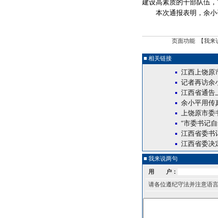
建设高素质的干部队伍，
本次通报表明，余小平
页面功能 【
我来
■ 相关链接
江西上饶原
记者再访余
江西省通告
余小平用传
上饶原市委
“市委书记
江西省委书
江西省委决
■ 我来说两句
用 户：
请各位遵纪守法并注意语