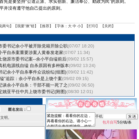
首先是要坚持“公道正派、求实创新、廉洁奉公、勤政为民”的原则。
并没有遵守他自己提出的原则。
说两句
】【
我要“揪”错
】【
推荐
】【字体：
大
中
小
】【
打印
】 【
关闭
】
市委书记余小平被开除党籍开除公职
(07/07 18:20)
小平自杀案重要涉案人黄春发老家
(07/07 11:34)
上饶原市委书记案--余小平自缢前后
(09/02 15:57)
真机电源线自缢 自杀原因有多种版本
(09/02 13:24)
书记余小平自杀事件众说纷纭(组图)
(09/02 11:42)
自缢”追踪：余小平自杀是上饶个案
(09/02 09:15)
记谈余小平自杀：干部不能一死了之
(09/02 06:50)
定姚亚平任中共上饶市委书记(附图)
(08/30 12:01)
匿名发出：
手机
言文明。
包月自写
5分钱/条