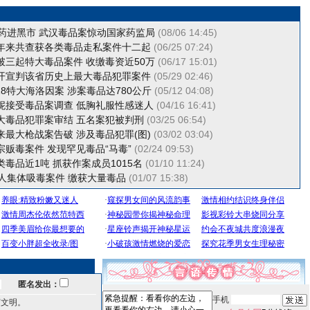
神药进黑市 武汉毒品案惊动国家药监局
(08/06 14:45)
年来共查获各类毒品走私案件十二起
(06/25 07:24)
破三起特大毒品案件 收缴毒资近50万
(06/17 15:01)
开宣判该省历史上最大毒品犯罪案件
(05/29 02:46)
18特大海洛因案 涉案毒品达780公斤
(05/12 04:08)
妮接受毒品案调查 低胸礼服性感迷人
(04/16 16:41)
大毒品犯罪案审结 五名案犯被判刑
(03/25 06:54)
来最大枪战案告破 涉及毒品犯罪(图)
(03/02 03:04)
贩毒案件 发现罕见毒品“马毒”
(02/24 09:53)
毒品近1吨 抓获作案成员1015名
(01/10 11:24)
4人集体吸毒案件 缴获大量毒品
(01/07 15:38)
匿名发出：
手机
言文明。