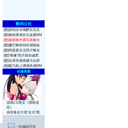
数码公社
[图]抓拍女生喝醉后丑态
·
[图]偷拍香港街头波霸MM
·
[图]蒋勤勤半裸写真曝光
·
[图]桑巴舞抓拍性感辣妹
·
[图]明星夜生活照片曝光
·
[图]"呕像"照片助你减肥
·
[图]女星性感美腿大比拼
·
[视频]飞机上调戏性感MM
·
动漫美图
游戏CG美女《黑暗圣
·
经》
搞笑春光大现“走光”图
·
-- 给编辑写信