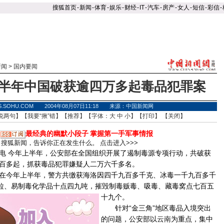
搜狐首页
-
新闻
-
体育
-
娱乐
-
财经
-
IT
-
汽车
-
房产
-
女人
-
短信
-
彩信
-
新闻
>
国内要闻
半年中国破获逾四万多起毒品犯罪案
S.SOHU.COM 2004年08月07日11:18 来源：中国新闻网
说两句
】【
我要“揪”错
】【
推荐
】【字体：
大
中
小
】【
打印
】 【
关闭
】
最经典的幽默小段子
掌握第一手军事情报
搜狐新闻，告诉你正在发生什么。
点击进入>>>
 今年上半年，公安部在全国组织开展了遏制毒源专项行动，共破获
百多起，抓获毒品犯罪嫌疑人二万六千多名。
今年上半年，警方共缴获海洛因四千九百多千克、冰毒一千九百多千
余粒、易制毒化学品十点四九吨，摧毁制毒贩毒、吸毒、藏毒窝点七百五
十九个。
针对“金三角”地区毒品入境突出
的问题，公安部以
云南
为重点，集中