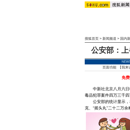
搜狐首页
>
新闻频道
>
国内
公安部：上
NEW
页面功能 【
我来
免费
中新社北京八月六日电
毒品犯罪案件四万三千四
公安部的统计显示，在
克、“摇头丸”二十二万