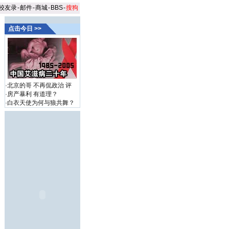
校友录
-
邮件
-
商城
-
BBS
-
搜狗
点击今日 >>
·
北京的哥 不再侃政治
评
·
房产暴利 有道理？
·
白衣天使为何与狼共舞？