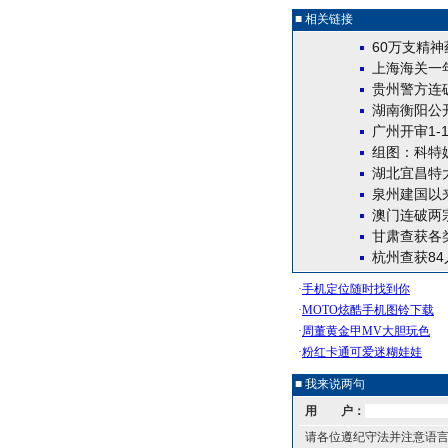
■ 相关链接
60万支精
上海海关一
贵州警方连
湖南衡阳公
广州开审1-
组图：科特
湖北宜昌特
泉州建国以
澳门连破两宗
甘肃查获各类
杭州查获8
■ 我来说两句
用 户：
请各位遵纪守法并注意语