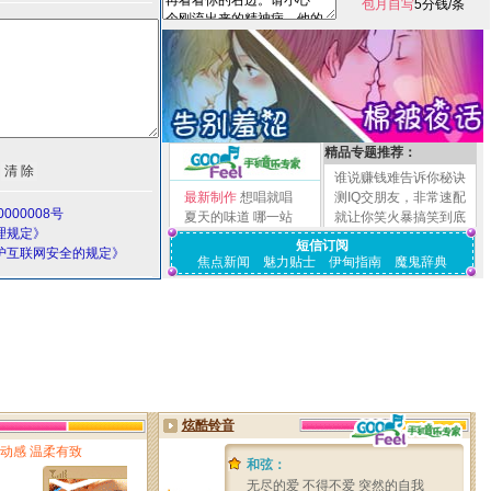
包月自写
5分钱/条
精品专题推荐：
谁说赚钱难告诉你秘诀
最新制作
想唱就唱
测IQ交朋友，非常速配
000008号
夏天的味道
哪一站
就让你笑火暴搞笑到底
理规定》
短信订阅
护互联网安全的规定》
焦点新闻
魅力贴士
伊甸指南
魔鬼辞典