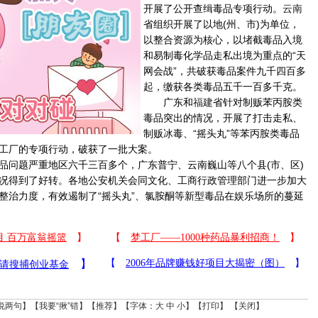
开展了公开查缉毒品专项行动。
云南
省组织开展了以地(州、市)为单位，
以整合资源为核心，以堵截毒品入境
和易制毒化学品走私出境为重点的“天
网会战”，共破获毒品案件九千四百多
起，缴获各类毒品五千一百多千克。
广东和
福建
省针对制贩苯丙胺类
毒品突出的情况，开展了打击走私、
制贩冰毒、“摇头丸”等苯丙胺类毒品
工厂的专项行动，破获了一批大案。
问题严重地区六千三百多个，广东普宁、云南巍山等八个县(市、区)
况得到了好转。各地公安机关会同文化、工商行政管理部门进一步加大
整治力度，有效遏制了“摇头丸”、氯胺酮等新型毒品在娱乐场所的蔓延
说两句
】【
我要“揪”错
】【
推荐
】【字体：
大
中
小
】【
打印
】 【
关闭
】