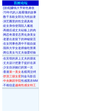
百姓论坛
·
[游戏]赚钱大亨财色兼收
·
70年代的人能看懂的故事
·
数千东欧女郎沦为性奴隶
·
演艺圈里的性交易真相
·
处女身份使我陷入尴尬
·
再婚后成丈夫砧板上的肉
·
网恋奇遇变态男化身美女
·
老婆出差留下的神秘留言
·
在女同事色诱中不能自拔
·
我和大学女老师偷吃禁果
·
两位美女与丈夫做爱经验
·
在宾馆的床上丈夫的朋友
·
丈夫设计把妻子捉奸在床
·
少女自诉她们的第一次
·
香港
第一美女
名模周汶锜
·
舒淇三级女星
到金马影后
·
中央舞蹈学院
性感黑衣MM
·
不相信是
越南性感女特工