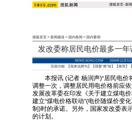
搜狐首页
-
新
搜狐首页
>
新闻频道
>
国内新闻
>
国内要闻
发改委称居民电价最多一年
NEWS.SOHU.COM 2004年12月3
页面功能 【
我来说两句
】【
我要“揪”错
】【
推荐
】
本报讯 (记者 杨润声)“居民电
调整一次，调整居民用电价格前应依
发展改革委在印发《关于建立煤电价
建立“煤电价格联动”(电价随煤价变
制)时的承诺。另外，国家发改委表
的计划。