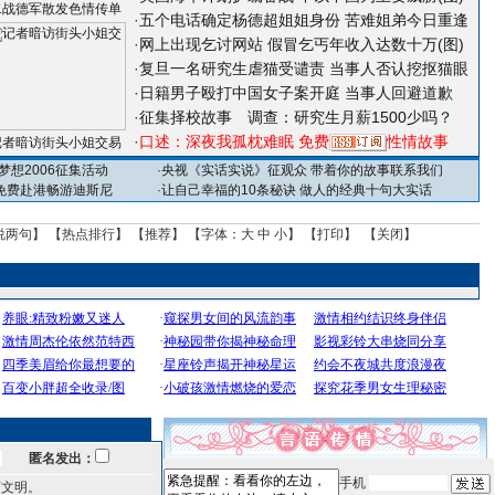
二战德军散发色情传单
·
五个电话确定杨德超姐姐身份 苦难姐弟今日重逢
·
网上出现乞讨网站 假冒乞丐年收入达数十万(图)
·
复旦一名研究生虐猫受谴责 当事人否认挖抠猫眼
·
日籍男子殴打中国女子案开庭 当事人回避道歉
·
征集择校故事
调查：研究生月薪1500少吗？
·
口述：深夜我孤枕难眠
免费
性情故事
记者暗访街头小姐交易
梦想2006征集活动
·
央视《实话实说》征观众 带着你的故事联系我们
免费赴港畅游迪斯尼
·
让自己幸福的10条秘诀
做人的经典十句大实话
说两句
】 【
热点排行
】 【
推荐
】 【字体：
大
中
小
】 【
打印
】 【
关闭
】
匿名发出：
手机
言文明。