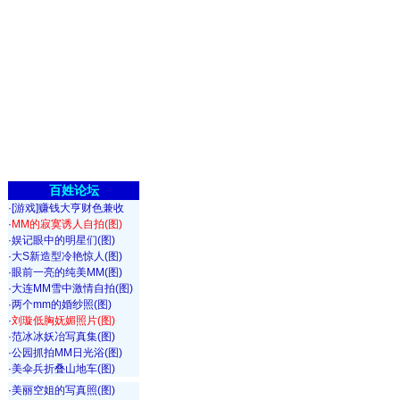
百姓论坛
·
[游戏]赚钱大亨财色兼收
·
MM的寂寞诱人自拍(图)
·
娱记眼中的明星们(图)
·
大S新造型冷艳惊人(图)
·
眼前一亮的纯美MM(图)
·
大连MM雪中激情自拍(图)
·
两个mm的婚纱照(图)
·
刘璇低胸妩媚照片(图)
·
范冰冰妖冶写真集(图)
·
公园抓拍MM日光浴(图)
·
美伞兵折叠山地车(图)
·
美丽空姐的写真照(图)