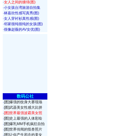
·
女人之间的缠绵(图)
·
小女孩台湾旅游自拍集
·
林嘉欣性感写真秀(图)
·
女人穿衬衫真性感(图)
·
邻家很纯很纯的女孩(图)
·
很像赵薇的AV女优(图)
数码公社
[图]爆强的纹身大赛现场
·
[图]武器美女性感大比拼
·
[图]世界最强波霸美女照
·
[图]史上最强的人体彩绘
·
[图]爆乳MM手机疯狂自拍
·
[图]世界传闻的怪兽照片
·
[图]让你产生邪念的美女
·