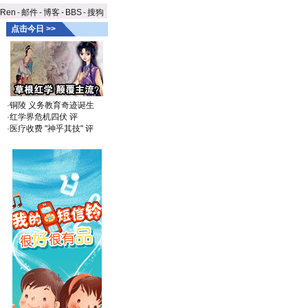
aRen
-
邮件
-
博客
-
BBS
-
搜狗
点击今日 >>
·
铜陵 义务教育奇迹诞生
·
红学界危机四伏
评
·
医疗收费 "神乎其技"
评