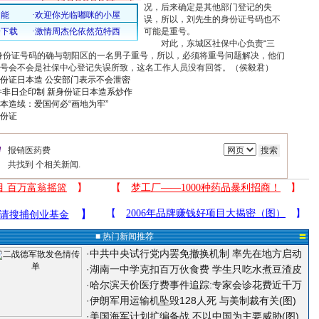
况，后来确定是其他部门登记的失
误，所以，刘先生的身份证号码也不
可能是重号。
对此，东城区社保中心负责“三
身份证号码的确与朝阳区的一名男子重号，所以，必须将重号问题解决，他们
号会不会是社保中心登记失误所致，这名工作人员没有回答。（侯毅君）
份证日本造 公安部门表示不会泄密
并非日企印制
新身份证日本造系炒作
本造续：爱国何必“画地为牢”
份证
共找到
个相关新闻.
■ 热门新闻推荐
〓
·
中共中央试行党内罢免撤换机制 率先在地方启动
·
湖南一中学克扣百万伙食费 学生只吃水煮豆渣皮
·
哈尔滨天价医疗费事件追踪:专家会诊花费近千万
·
伊朗军用运输机坠毁128人死 与美制裁有关(图)
·
美国海军计划扩编备战 不以中国为主要威胁(图)