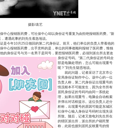
摄影/袁艺
中心报销医药费，可社保中心却以身份证号重复为由拒绝报销医药费。“新
天，遭遇此事的刘先生着急地说。
是今年10月25日领回的第二代身份证。前天，他们单位的负责人带着他的
保中心报销医药费，出乎意料的是，单位的同事都顺利报销了医药费，惟独
他的身份证号与另一名男子是同号，要想报销医药费，必须到派出所去更改
身份证号码。
“第二代身份证的号码全
部是电脑处理的，怎么可能出现重号
呢？”刘先生疑惑地说。
就此问题，记者采访了北京市公
安局身份证制作中心。该中心的一位
负责人称，第二代身份证出现重号的
情况根本不可能发生，因为全市所有
居民身份证的号码均由同一系统处
理，如果出现重号，电脑会自动检索
并弹出对话框提示。这位负责人还分
析称，出现重号的原因可能是东城区
社保中心输入身份证号码时出现失误
所致。随后，记者又致电刘先生所在
的辖区派出所，派出所的户籍民警
称，此前也接到居民反映重号的情