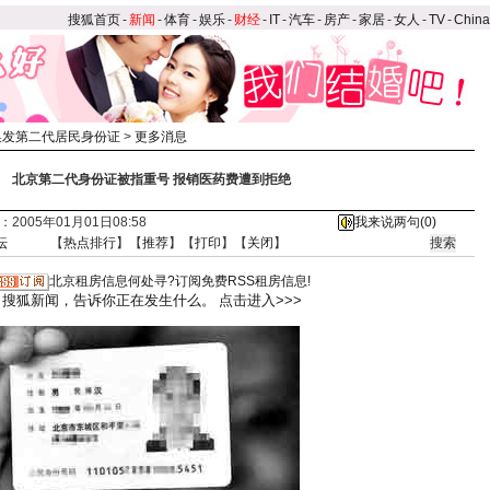
搜狐首页
-
新闻
-
体育
-
娱乐
-
财经
-
IT
-
汽车
-
房产
-
家居
-
女人
-
TV
-
Chin
换发第二代居民身份证
>
更多消息
北京第二代身份证被指重号 报销医药费遭到拒绝
2005年01月01日08:58
我来说两句(
0
)
坛
【
热点排行
】【
推荐
】【
打印
】【
关闭
】
北京租房信息何处寻?订阅免费RSS租房信息!
搜狐新闻，告诉你正在发生什么。
点击进入>>>