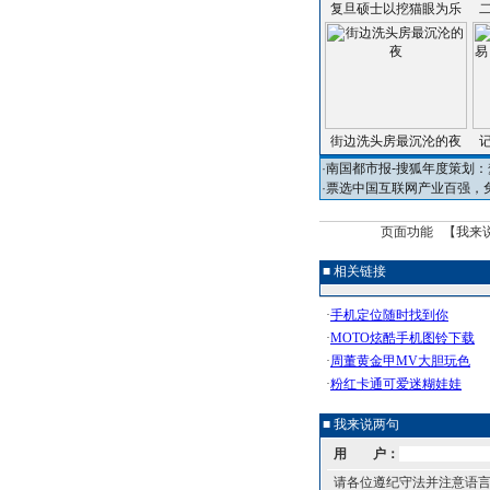
复旦硕士以挖猫眼为乐
街边洗头房最沉沦的夜
·
南国都市报-搜狐年度策划：
·
票选中国互联网产业百强，
页面功能 【
我来
■ 相关链接
■ 我来说两句
用 户：
请各位遵纪守法并注意语