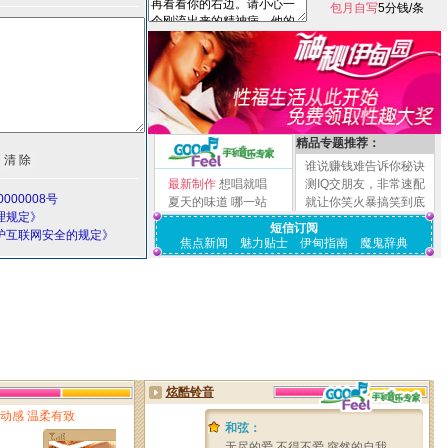
包月自写
5分钱/条
精品专题推荐：
谁说赚钱难告诉你秘诀
最新制作
想唱就唱
测IQ交朋友，非常速配
000008号
夏天的味道
哪一站
就让你笑火暴搞笑到底
理规定》
短信订阅
护互联网安全的规定》
焦点新闻
魅力贴士
伊甸指南
魔鬼辞典