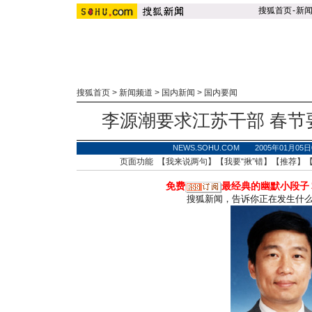
搜狐首页
-
新
搜狐首页
>
新闻频道
>
国内新闻
>
国内要闻
李源潮要求江苏干部 春节
NEWS.SOHU.COM 2005年01月0
页面功能 【
我来说两句
】【
我要“揪”错
】【
推荐
】
免费
最经典的幽默小段子
搜狐新闻，告诉你正在发生什