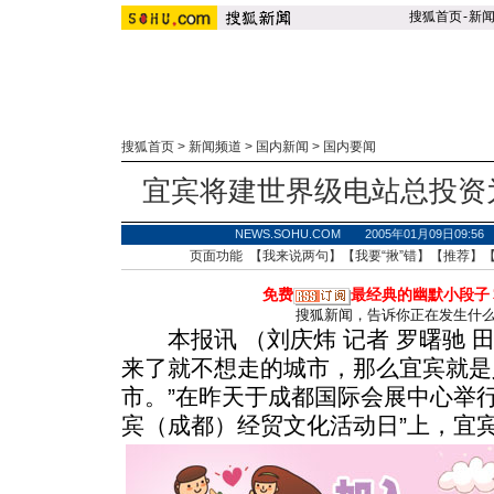
搜狐首页
-
新
搜狐首页
>
新闻频道
>
国内新闻
>
国内要闻
宜宾将建世界级电站总投资为3
NEWS.SOHU.COM 2005年01月09日0
页面功能 【
我来说两句
】【
我要“揪”错
】【
推荐
】
免费
最经典的幽默小段子
搜狐新闻，告诉你正在发生什
本报讯 （刘庆炜 记者 罗曙驰 
来了就不想走的城市，那么宜宾就是
市。”在昨天于成都国际会展中心举行
宾（成都）经贸文化活动日”上，宜