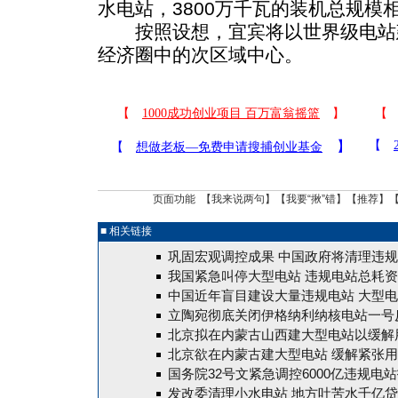
水电站，3800万千瓦的装机总规模
按照设想，宜宾将以世界级电站
经济圈中的次区域中心。
页面功能 【
我来说两句
】【
我要“揪”错
】【
推荐
】
■ 相关链接
巩固宏观调控成果 中国政府将清理违
我国紧急叫停大型电站 违规电站总耗资6
中国近年盲目建设大量违规电站 大型
立陶宛彻底关闭伊格纳利纳核电站一号
北京拟在内蒙古山西建大型电站以缓解
北京欲在内蒙古建大型电站 缓解紧张
国务院32号文紧急调控6000亿违规电
发改委清理小水电站 地方吐苦水千亿