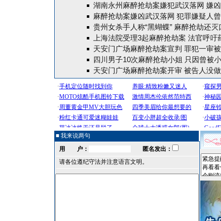
湖南永州麻醉抢劫案嫌犯武汉落网 嫌
麻醉抢劫案嫌凶武汉落网 犯罪嫌疑人
贵州女杀手人称“黑蝴蝶” 麻醉抢劫还灭口
上海法院受理3起麻醉抢劫案 法官呼吁
天安门广场麻醉抢劫案宣判 罪犯一审被
四川男子10次麻醉抢劫小姐 只因曾被小
天安门广场麻醉抢劫案开审 被告人没
■ 我来说两句
用 户：
匿名发出：
请各位遵纪守法并注意语言文明。