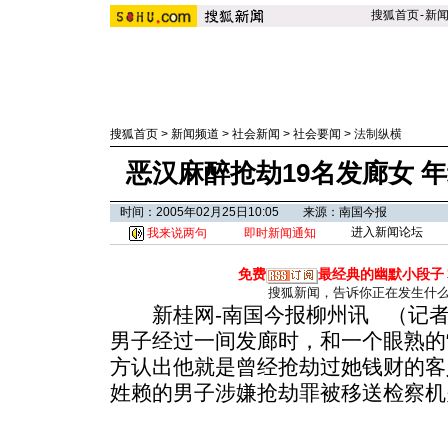
搜狐首页
-
新
搜狐首页
>
新闻频道
>
社会新闻
>
社会要闻
>
法制纵横
恶汉麻醉抢劫19名发廊女 年
时间：2005年02月25日10:05 来源：南国今报
进入新闻论坛
我来说两句
即时新闻通知
免费
最经典的幽默小段子
搜狐新闻，告诉你正在发生什
新桂网-南国今报柳州讯 （记者
男子经过一间发廊时，和一个眼熟的
方认出他就是曾经抢劫过她钱财的客
姓赖的男子涉嫌抢劫罪被移送检察机