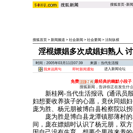
搜狐首页
-
新
搜狐首页
>
新闻频道
>
社会新闻
>
社会要闻
>
法制纵横
淫棍嫖娼多次成娼妇熟人 
时间：2005年03月11日07:39 来源：当代生活报
进入新闻论坛
我来说两句
即时新闻通知
免费
最经典的幽默小段子
搜狐新闻，告诉你正在发生什
新桂网-当代生活报讯 (通讯员殷海
妇想要收养孩子的心愿，竟伙同娼妇
庞为胜、杨元朋被博白县检察院以拐
庞为胜是博白县龙潭镇那薄村的农民
间，庞在嫖娼时认识了杨元朋，双方
因自己没有生育，想要个男孩来养的