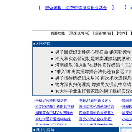
页面功能 【
我来说两句
】【
我要“揪”错
】【
推荐
】
■ 相关链接
男子因嫖娼染性病心理扭曲 钢索勒死年
准入和实名登记制是对卖淫嫖娼的纵容
河南娱乐“准入制”在默许卖淫嫖娼？
(02
“准入制”离卖淫嫖娼合法化还有多远？
(
男子招待所嫖娼未尽兴 再次求欢遭拒杀
警方深夜扫荡淫窝 嫖娼男女慌乱中穿错
女大学毕业生打着家政的幌子组织卖淫
■ 我来说两句