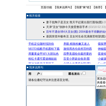
页面功能 【
我来说两句
】【
我要“揪”错
】【
推荐
】
■ 相关链接
妻子批陶子是丑女 熊天平赶紧出面打圆场(图)
(
天津“丑女”张静今天接受整容手术
(03/18 02:33)
百年不遇全球4大丑女(图)
2004最舍不得删的短
基因突变外貌奇丑 丑女对生命充满痛苦绝望(图)
■ 我来说两句
用 户：
匿名发出：
请各位遵纪守法并注意语言文明。