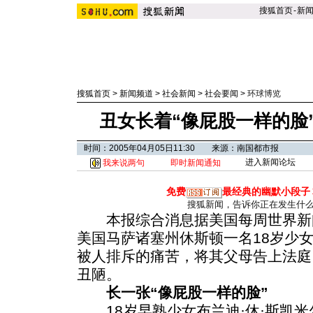
搜狐首页
-
新
搜狐首页
>
新闻频道
>
社会新闻
>
社会要闻
>
环球博览
丑女长着“像屁股一样的脸
时间：2005年04月05日11:30 来源：南国都市报
进入新闻论坛
我来说两句
即时新闻通知
免费
最经典的幽默小段子
搜狐新闻，告诉你正在发生什
本报综合消息据美国每周世界新闻
美国马萨诸塞州休斯顿一名18岁少
被人排斥的痛苦，将其父母告上法庭
丑陋。
长一张“像屁股一样的脸”
18岁早熟少女布兰迪·休·斯凯米