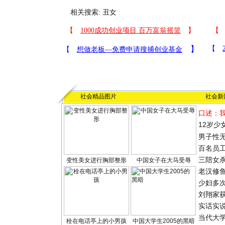
相关搜索:
丑女
社会精品图片
社会新
口述：
12岁少
男子性无
百名员
三陪女
变性美女进行胸部整形
中国女子在大马受辱
老汉修
少妇多
刘翔家
实话实
当代大
栓在电话亭上的小男孩
中国大学生2005的黑暗