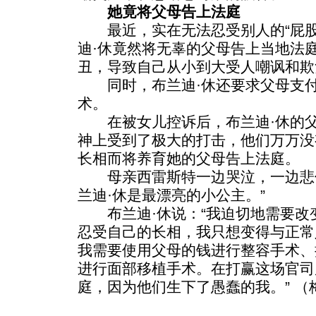
她竟将父母告上法庭
最近，实在无法忍受别人的“屁股
迪·休竟然将无辜的父母告上当地法
丑，导致自己从小到大受人嘲讽和欺
同时，布兰迪·休还要求父母支付
术。
在被女儿控诉后，布兰迪·休的父
神上受到了极大的打击，他们万万没
长相而将养育她的父母告上法庭。
母亲西雷斯特一边哭泣，一边悲伤
兰迪·休是最漂亮的小公主。”
布兰迪·休说：“我迫切地需要改
忍受自己的长相，我只想变得与正常
我需要使用父母的钱进行整容手术、
进行面部移植手术。在打赢这场官司
庭，因为他们生下了愚蠢的我。” （