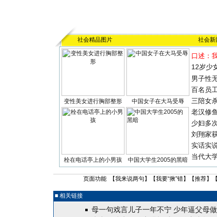
社会精品图片
社会新
口述：
12岁少
男子性无
百名员
三陪女
变性美女进行胸部整形
中国女子在大马受辱
老汉修
少妇多
刘翔家
实话实
当代大
栓在电话亭上的小男孩
中国大学生2005的黑暗
页面功能 【
我来说两句
】【
我要“揪”错
】【
推荐
】
■ 相关链接
母一句戏言儿子一年不宁 少年逼父母