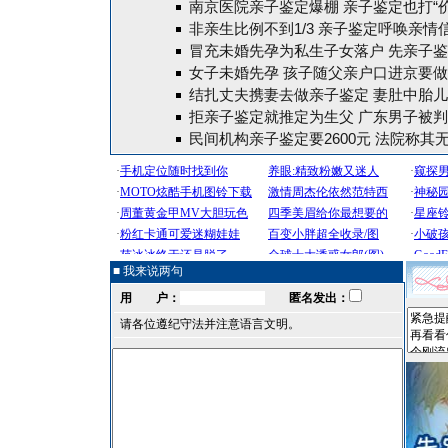
南京医院亲子鉴定爆棚 亲子鉴定也打“价
非亲生比例不到1/3 亲子鉴定呼唤亲情
冒充未婚先孕为私生子女落户 先亲子
女子未婚先孕 孩子随父亲户口进京要
结扎丈夫携妻去做亲子鉴定 妻肚中胎
拒亲子鉴定就推定为生父 广东男子被
民间机构亲子鉴定要2600元 法院称其
■ 我来说两句
用 户：
匿名发出：
请各位遵纪守法并注意语言文明。