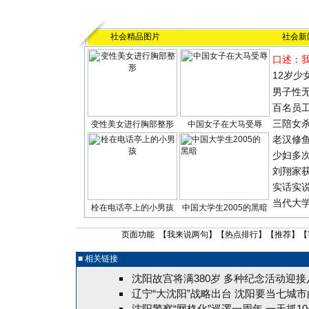
社会精品图片
社会新
口述：
12岁少
男子性无
百名员
三陪女
变性美女进行胸部整形
中国女子在大马受辱
老汉修
少妇多
刘翔家
实话实
当代大
栓在电话亭上的小男孩
中国大学生2005的黑暗
页面功能 【
我来说两句
】【
热点排行
】【
推荐
】【
■ 相关链接
沈阳故宫将满380岁 多种纪念活动迎
辽宁“大沈阳”战略出台 沈阳要当七城
沈阳警察“网格化”巡逻一周年 一天抓1