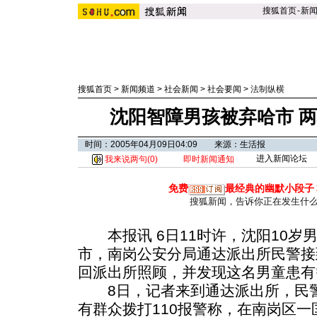
搜狐首页
-
新
搜狐首页
>
新闻频道
>
社会新闻
>
社会要闻
>
法制纵横
沈阳智障男孩被弃哈市 
时间：2005年04月09日04:09 来源：生活报
进入新闻论坛
我来说两句(
0
)
即时新闻通知
免费
最经典的幽默小段子
搜狐新闻，告诉你正在发生什
本报讯 6日11时许，沈阳10岁
市，南岗公安分局通达派出所民警接
回派出所照顾，并发现这名男童患有
8日，记者来到通达派出所，民警
有群众拨打110报警称，在南岗区一